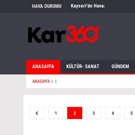
Kayseri'de Hava:
HAVA DURUMU
ANASAYFA
KÜLTÜR- SANAT
GÜNDEM
ANASAYFA
|
|
1
2
3
4
5