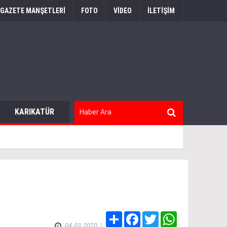
GAZETE MANŞETLERİ
FOTO
VİDEO
İLETİŞİM
KARIKATÜR
OTOMOBIL
Share
Facebook
Twitter
WhatsApp
04.03.2020
|