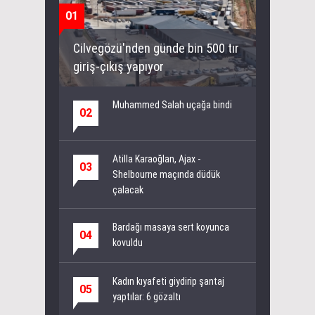
01
Cilvegözü'nden günde bin 500 tır
giriş-çıkış yapıyor
Muhammed Salah uçağa bindi
02
Atilla Karaoğlan, Ajax -
03
Shelbourne maçında düdük
çalacak
Bardağı masaya sert koyunca
04
kovuldu
Kadın kıyafeti giydirip şantaj
05
yaptılar: 6 gözaltı