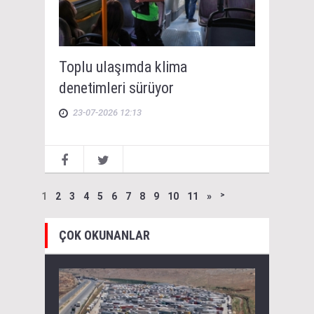
Toplu ulaşımda klima
denetimleri sürüyor
23-07-2026 12:13
1
2
3
4
5
6
7
8
9
10
11
»
˃
ÇOK OKUNANLAR