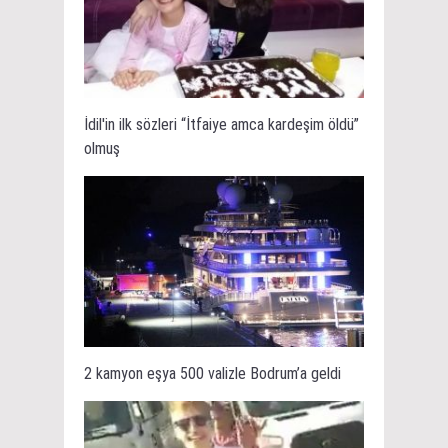
İdil'in ilk sözleri “İtfaiye amca kardeşim öldü”
olmuş
2 kamyon eşya 500 valizle Bodrum’a geldi