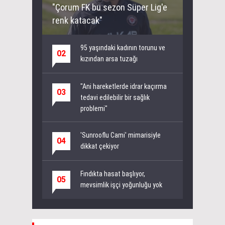
"Çorum FK bu sezon Süper Lig'e
renk katacak"
95 yaşındaki kadının torunu ve
02
kızından arsa tuzağı
"Ani hareketlerde idrar kaçırma
03
tedavi edilebilir bir sağlık
problemi"
'Sunrooflu Cami' mimarisiyle
04
dikkat çekiyor
Fındıkta hasat başlıyor,
05
mevsimlik işçi yoğunluğu yok