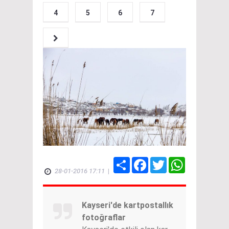
4
5
6
7
Share
Facebook
Twitter
WhatsApp
28-01-2016 17:11
|
Kayseri'de kartpostallık
fotoğraflar