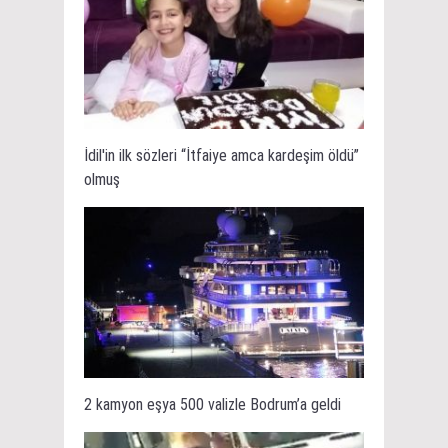
İdil'in ilk sözleri “İtfaiye amca kardeşim öldü”
olmuş
2 kamyon eşya 500 valizle Bodrum’a geldi