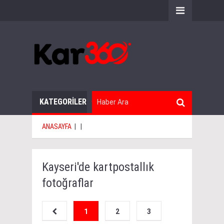
KATEGORİLER
ANASAYFA
|
|
Kayseri'de kartpostallık
fotoğraflar
1
2
3