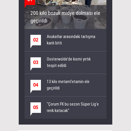
200 kilo bozuk midye dolması ele
geçirildi
Avukatlar arasındaki tartışma
02
kanlı bitti
Oosterwolde’de kısmi yırtık
03
tespit edildi
13 kilo metamfetamin ele
04
geçirildi
"Çorum FK bu sezon Süper Lig'e
05
renk katacak"