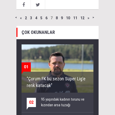
˂
«
2
3
4
5
6
7
8
9
10
11
12
»
˃
ÇOK OKUNANLAR
01
"Çorum FK bu sezon Süper Lig'e
renk katacak"
95 yaşındaki kadının torunu ve
02
kızından arsa tuzağı