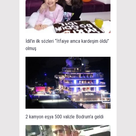
İdil'in ilk sözleri “İtfaiye amca kardeşim öldü”
olmuş
2 kamyon eşya 500 valizle Bodrum’a geldi