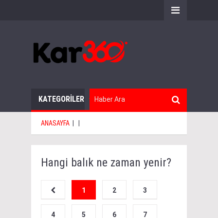
KATEGORİLER
ANASAYFA
|
|
Hangi balık ne zaman yenir?
1
2
3
4
5
6
7