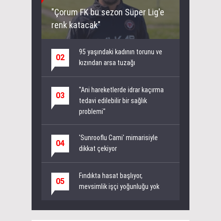
"Çorum FK bu sezon Süper Lig'e
renk katacak"
95 yaşındaki kadının torunu ve
02
kızından arsa tuzağı
"Ani hareketlerde idrar kaçırma
03
tedavi edilebilir bir sağlık
problemi"
'Sunrooflu Cami' mimarisiyle
04
dikkat çekiyor
Fındıkta hasat başlıyor,
05
mevsimlik işçi yoğunluğu yok