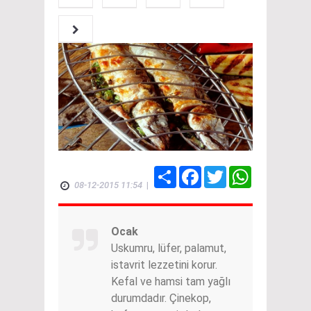
Share
Facebook
Twitter
WhatsApp
08-12-2015 11:54
|
Ocak
Uskumru, lüfer, palamut,
istavrit lezzetini korur.
Kefal ve hamsi tam yağlı
durumdadır. Çinekop,