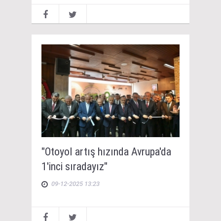
"Otoyol artış hızında Avrupa'da
1'inci sıradayız"
09-12-2025 13:23