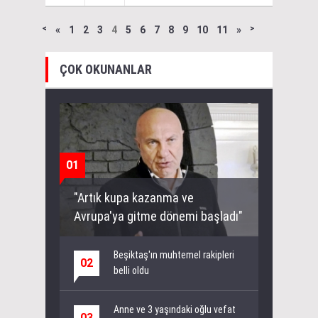
˂
«
1
2
3
4
5
6
7
8
9
10
11
»
˃
ÇOK OKUNANLAR
01
"Artık kupa kazanma ve
Avrupa'ya gitme dönemi başladı"
Beşiktaş'ın muhtemel rakipleri
02
belli oldu
Anne ve 3 yaşındaki oğlu vefat
03