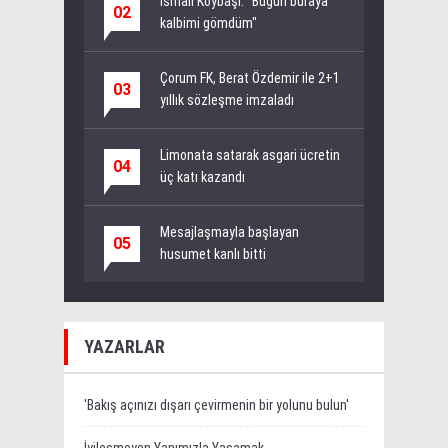
İsmail Köybaşı: "Bugün buraya
02
kalbimi gömdüm"
Çorum FK, Berat Özdemir ile 2+1
03
yıllık sözleşme imzaladı
Limonata satarak asgari ücretin
04
üç katı kazandı
Mesajlaşmayla başlayan
05
husumet kanlı bitti
YAZARLAR
'Bakış açınızı dışarı çevirmenin bir yolunu bulun'