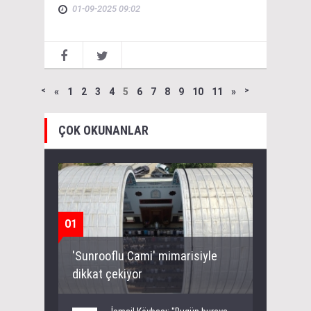
01-09-2025 09:02
˂
«
1
2
3
4
5
6
7
8
9
10
11
»
˃
ÇOK OKUNANLAR
01
'Sunrooflu Cami' mimarisiyle
dikkat çekiyor