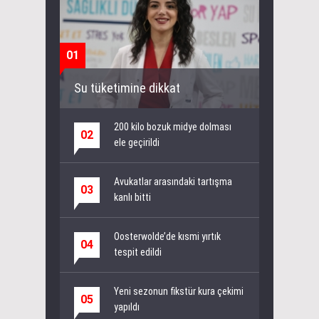
01
Su tüketimine dikkat
200 kilo bozuk midye dolması
02
ele geçirildi
Avukatlar arasındaki tartışma
03
kanlı bitti
Oosterwolde’de kısmi yırtık
04
tespit edildi
Yeni sezonun fikstür kura çekimi
05
yapıldı