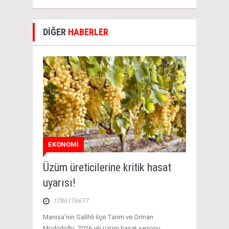
DİĞER
HABERLER
EKONOMİ
Üzüm üreticilerine kritik hasat
uyarısı!
1786176677
Manisa’nın Salihli ilçe Tarım ve Orman
Müdürlüğü, 2026 yılı üzüm hasat sezonu