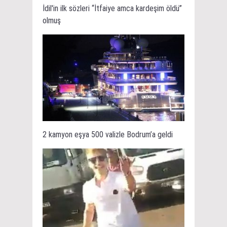
İdil'in ilk sözleri “İtfaiye amca kardeşim öldü”
olmuş
2 kamyon eşya 500 valizle Bodrum’a geldi