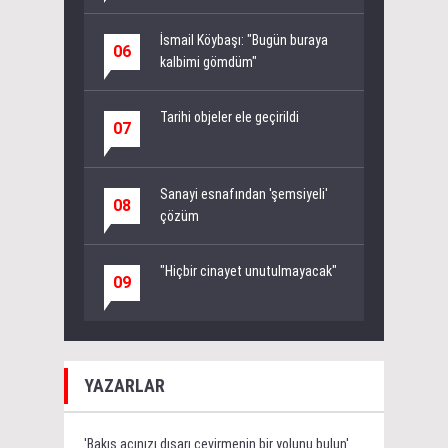
İsmail Köybaşı: "Bugün buraya
06
kalbimi gömdüm"
Tarihi objeler ele geçirildi
07
Sanayi esnafından 'şemsiyeli'
08
çözüm
"Hiçbir cinayet unutulmayacak"
09
YAZARLAR
'Bakış açınızı dışarı çevirmenin bir yolunu bulun'