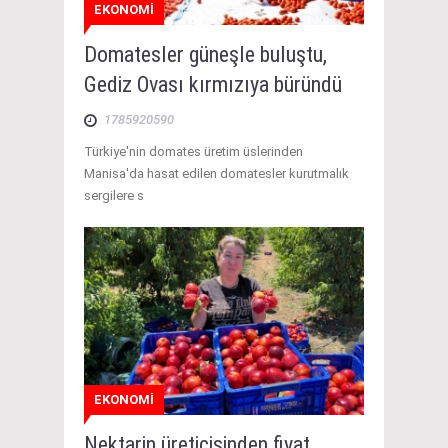
EKONOMİ
Domatesler güneşle buluştu,
Gediz Ovası kırmızıya büründü
1785920590
Türkiye'nin domates üretim üslerinden
Manisa'da hasat edilen domatesler kurutmalık
sergilere s
EKONOMİ
Nektarin üreticisinden fiyat