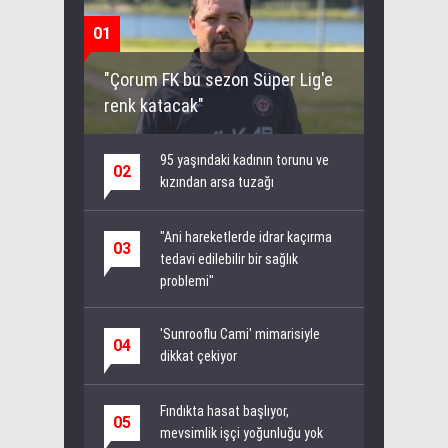
01
"Çorum FK bu sezon Süper Lig'e
renk katacak"
95 yaşındaki kadının torunu ve
02
kızından arsa tuzağı
"Ani hareketlerde idrar kaçırma
03
tedavi edilebilir bir sağlık
problemi"
'Sunrooflu Cami' mimarisiyle
04
dikkat çekiyor
Fındıkta hasat başlıyor,
05
mevsimlik işçi yoğunluğu yok