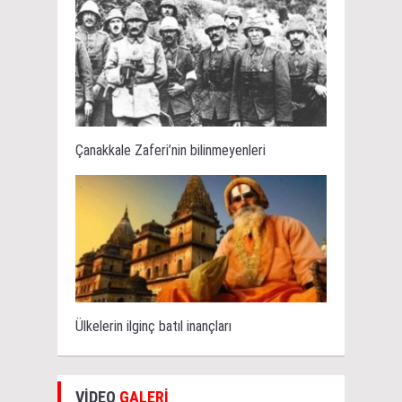
Çanakkale Zaferi’nin bilinmeyenleri
Ülkelerin ilginç batıl inançları
VİDEO
GALERİ