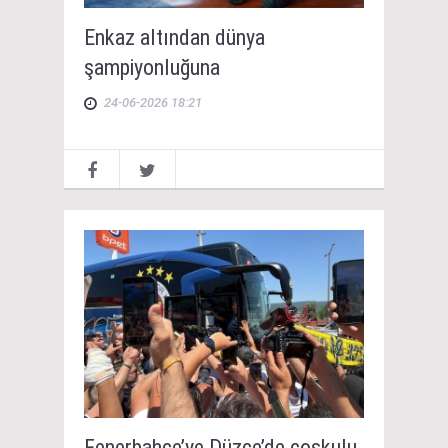
Enkaz altından dünya
şampiyonluğuna
24-06-2026 18:21
Fenerbahçe’ye Düzce’de coşkulu