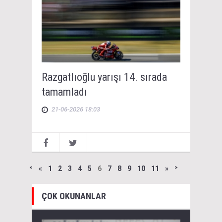
Razgatlıoğlu yarışı 14. sırada
tamamladı
21-06-2026 18:03
˂
«
1
2
3
4
5
6
7
8
9
10
11
»
˃
ÇOK OKUNANLAR