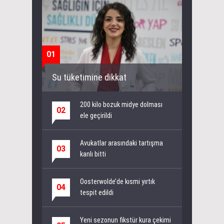
01
Su tüketimine dikkat
200 kilo bozuk midye dolması
02
ele geçirildi
Avukatlar arasındaki tartışma
03
kanlı bitti
Oosterwolde’de kısmi yırtık
04
tespit edildi
Yeni sezonun fikstür kura çekimi