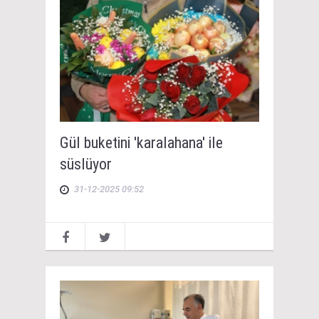
Gül buketini 'karalahana' ile
süslüyor
31-12-2025 09:52