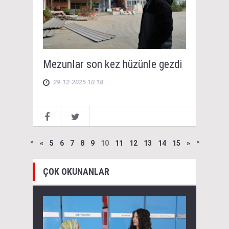
Mezunlar son kez hüzünle gezdi
29-12-2025 10:18
˂
«
5
6
7
8
9
10
11
12
13
14
15
»
˃
ÇOK OKUNANLAR