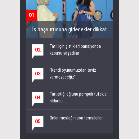
01
İş başvurusuna gidecekler dikkat
Tatil için gittikleri pansiyonda
02
kabusu yaşadılar
"Kendi oyunumuzdan taviz
03
vermeyeceğiz"
Tartıştığı oğlunu pompalı tüfekle
04
öldürdü
Onlar mesleğin son temsilcileri
05