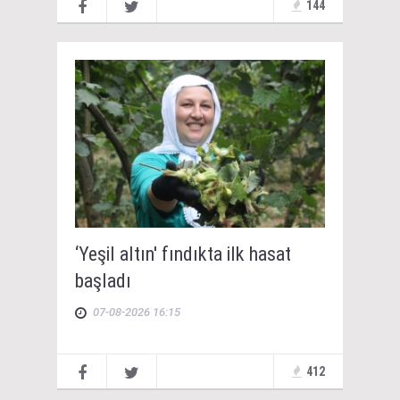
144
‘Yeşil altın' fındıkta ilk hasat
başladı
07-08-2026 16:15
412