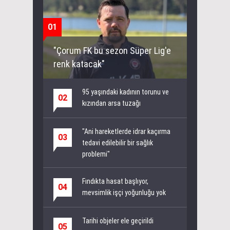
01
"Çorum FK bu sezon Süper Lig'e
renk katacak"
95 yaşındaki kadının torunu ve
02
kızından arsa tuzağı
"Ani hareketlerde idrar kaçırma
03
tedavi edilebilir bir sağlık
problemi"
Fındıkta hasat başlıyor,
04
mevsimlik işçi yoğunluğu yok
Tarihi objeler ele geçirildi
05