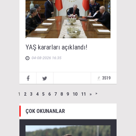
YAŞ kararları açıklandı!
04-08-2026 16:35
3519
1
2
3
4
5
6
7
8
9
10
11
»
˃
ÇOK OKUNANLAR