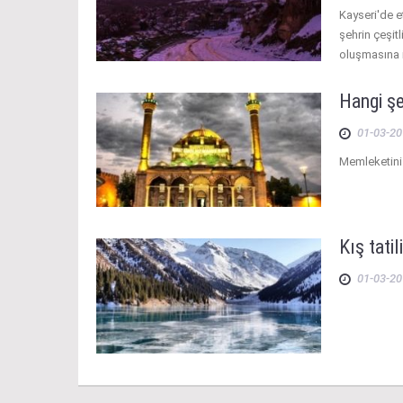
Kayseri'de et
şehrin çeşitl
oluşmasına 
Hangi şe
01-03-20
Memleketini
Kış tatil
01-03-20