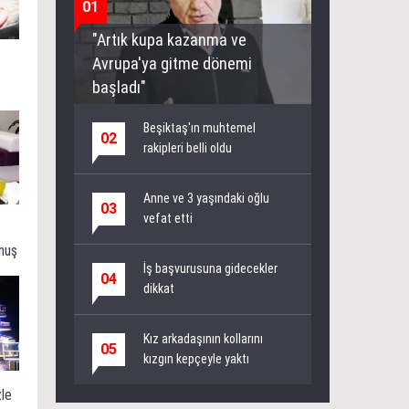
01
"Artık kupa kazanma ve
Avrupa'ya gitme dönemi
başladı"
Beşiktaş'ın muhtemel
02
rakipleri belli oldu
Anne ve 3 yaşındaki oğlu
03
vefat etti
muş
İş başvurusuna gidecekler
04
dikkat
Kız arkadaşının kollarını
05
kızgın kepçeyle yaktı
zle