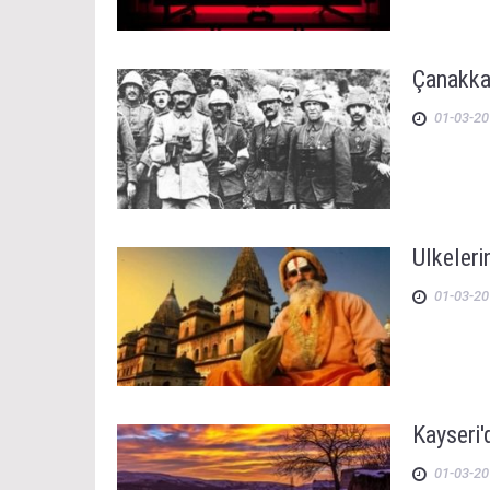
Çanakkal
01-03-20
Ülkelerin
01-03-20
Kayseri'
01-03-20