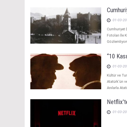
Cumhuri
01-03-20
Cumhuriyet 
Fotoları İle
Gözlemliyor
“10 Kası
01-03-20
Kültür ve Tu
Atatürk’ün v
Anılarla Ata
Netflix't
01-03-20