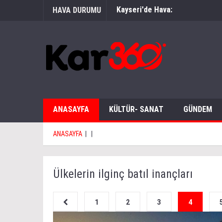
Kayseri'de Hava:
HAVA DURUMU
ANASAYFA
KÜLTÜR- SANAT
GÜNDEM
ANASAYFA
|
|
Ülkelerin ilginç batıl inançları
1
2
3
4