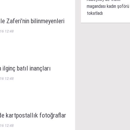
magandası kadın şoförü
tokatladı
e Zaferi’nin bilinmeyenleri
16 12:48
 ilginç batıl inançları
16 12:48
de kartpostallık fotoğraflar
16 12:48