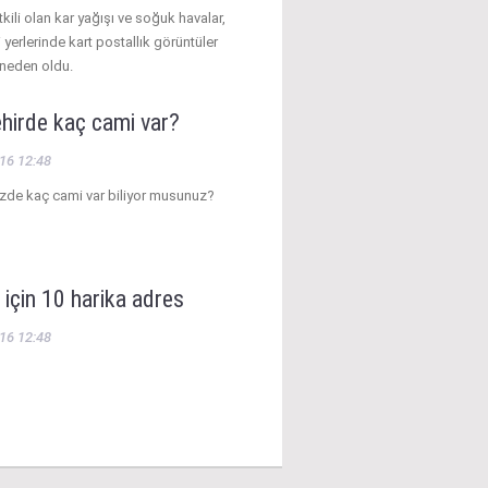
kili olan kar yağışı ve soğuk havalar,
i yerlerinde kart postallık görüntüler
neden oldu.
hirde kaç cami var?
16 12:48
zde kaç cami var biliyor musunuz?
i için 10 harika adres
16 12:48