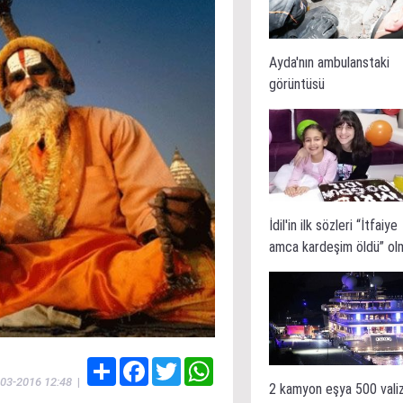
Ayda'nın ambulanstaki
görüntüsü
İdil'in ilk sözleri “İtfaiye
amca kardeşim öldü” ol
Share
Facebook
Twitter
WhatsApp
-03-2016 12:48
|
2 kamyon eşya 500 vali