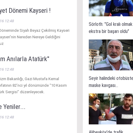
yet Dönemi Kayseri !
16 12:48
Sörloth: "Gol kralı olmak
Döneminde Siyah Beyaz Çekilmiş Kayseri
ekstra bir başarı oldu"
 Kayseri'nin Nereden Nereye Geldiğini
uz
m Anılarla Atatürk''
16 12:48
Seyir halindeki otobüst
rizm Bakanlığı, Gazi Mustafa Kemal
maske kavgası...
efatının 82’nci yıl dönümünde “10 Kasım
türk Sergisi” düzenleyecek.
e Yeniler...
16 12:48
Alibeyköy'de trafik