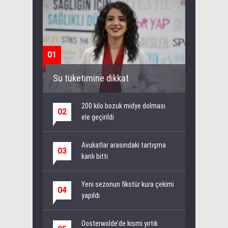
01
Su tüketimine dikkat
200 kilo bozuk midye dolması
02
ele geçirildi
Avukatlar arasındaki tartışma
03
kanlı bitti
Yeni sezonun fikstür kura çekimi
04
yapıldı
Oosterwolde’de kısmi yırtık