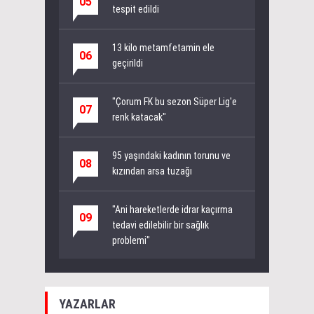
05
tespit edildi
13 kilo metamfetamin ele
06
geçirildi
"Çorum FK bu sezon Süper Lig'e
07
renk katacak"
95 yaşındaki kadının torunu ve
08
kızından arsa tuzağı
"Ani hareketlerde idrar kaçırma
09
tedavi edilebilir bir sağlık
problemi"
YAZARLAR