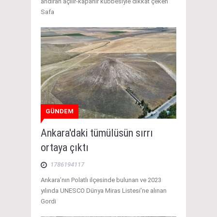
andıran açılır-kapanır kubbesiyle dikkat çeken
Safa
GÜNDEM
Ankara'daki tümülüsün sırrı
ortaya çıktı
1786194117
Ankara’nın Polatlı ilçesinde bulunan ve 2023
yılında UNESCO Dünya Miras Listesi’ne alınan
Gordi