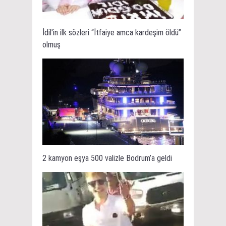
İdil'in ilk sözleri “İtfaiye amca kardeşim öldü”
olmuş
2 kamyon eşya 500 valizle Bodrum’a geldi