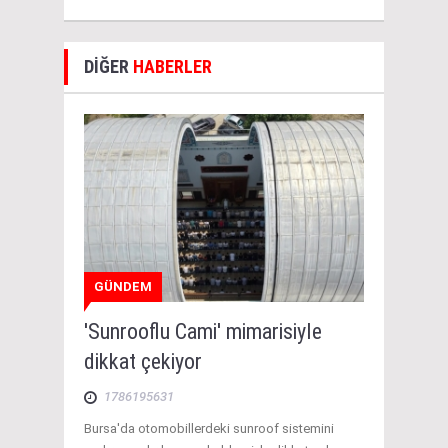
DİĞER
HABERLER
GÜNDEM
'Sunrooflu Cami' mimarisiyle
dikkat çekiyor
1786195631
Bursa'da otomobillerdeki sunroof sistemini