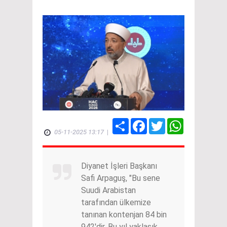
Share
Facebook
Twitter
WhatsApp
05-11-2025 13:17
|
Diyanet İşleri Başkanı
Safi Arpaguş, "Bu sene
Suudi Arabistan
tarafından ülkemize
tanınan kontenjan 84 bin
942'dir. Bu yıl yaklaşık