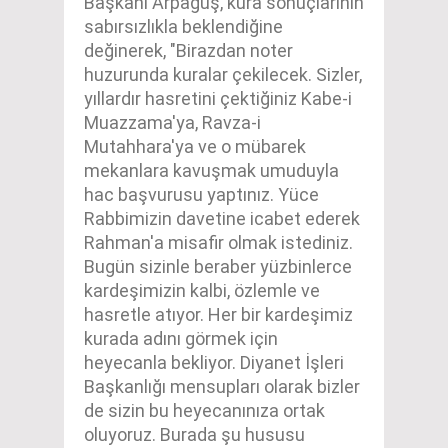
Başkanı Arpaguş, kura sonuçlarının
sabırsızlıkla beklendiğine
değinerek, "Birazdan noter
huzurunda kuralar çekilecek. Sizler,
yıllardır hasretini çektiğiniz Kabe-i
Muazzama'ya, Ravza-i
Mutahhara'ya ve o mübarek
mekanlara kavuşmak umuduyla
hac başvurusu yaptınız. Yüce
Rabbimizin davetine icabet ederek
Rahman'a misafir olmak istediniz.
Bugün sizinle beraber yüzbinlerce
kardeşimizin kalbi, özlemle ve
hasretle atıyor. Her bir kardeşimiz
kurada adını görmek için
heyecanla bekliyor. Diyanet İşleri
Başkanlığı mensupları olarak bizler
de sizin bu heyecanınıza ortak
oluyoruz. Burada şu hususu