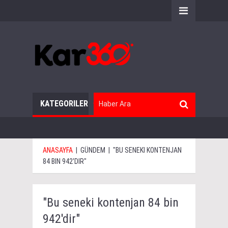
KATEGORILER
ANASAYFA
|
GÜNDEM
|
"BU SENEKI KONTENJAN
84 BIN 942'DIR"
"Bu seneki kontenjan 84 bin
942'dir"