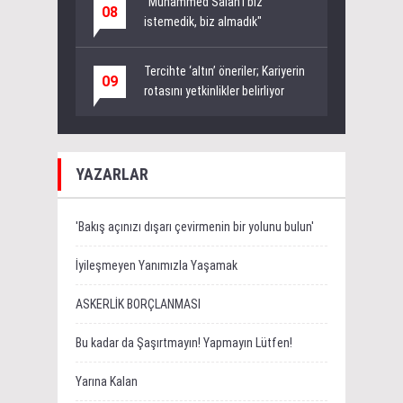
"Muhammed Salah’ı biz
08
istemedik, biz almadık"
Tercihte ‘altın’ öneriler; Kariyerin
09
rotasını yetkinlikler belirliyor
YAZARLAR
'Bakış açınızı dışarı çevirmenin bir yolunu bulun'
İyileşmeyen Yanımızla Yaşamak
ASKERLİK BORÇLANMASI
Bu kadar da Şaşırtmayın! Yapmayın Lütfen!
Yarına Kalan