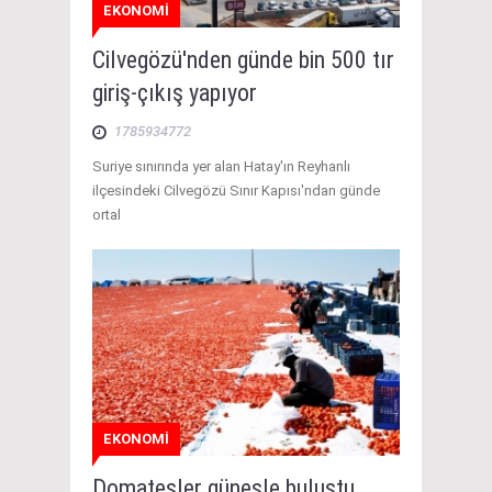
EKONOMİ
Cilvegözü'nden günde bin 500 tır
giriş-çıkış yapıyor
1785934772
Suriye sınırında yer alan Hatay'ın Reyhanlı
ilçesindeki Cilvegözü Sınır Kapısı'ndan günde
ortal
EKONOMİ
Domatesler güneşle buluştu,