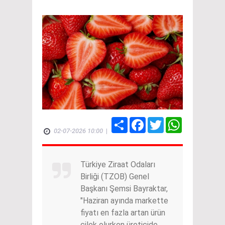
Share
Facebook
Twitter
WhatsApp
02-07-2026 10:00
|
Türkiye Ziraat Odaları
Birliği (TZOB) Genel
Başkanı Şemsi Bayraktar,
"Haziran ayında markette
fiyatı en fazla artan ürün
çilek olurken üreticide