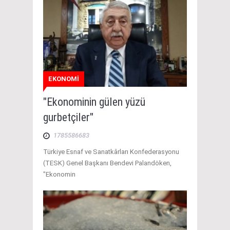
EKONOMİ
"Ekonominin gülen yüzü
gurbetçiler"
1785586683
Türkiye Esnaf ve Sanatkârları Konfederasyonu
(TESK) Genel Başkanı Bendevi Palandöken,
"Ekonomin