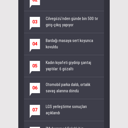
Cilvegözü'nden günde bin 500 tır
03
giriş-çıkış yapıyor
Bardağı masaya sert koyunca
04
kovuldu
Kadın kıyafeti giydirip şantaj
05
yaptılar: 6 gözaltı
Otomobil parka daldı, ortalık
06
savaş alanına döndü
LGS yerleştirme sonuçları
07
açıklandı