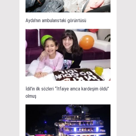
Ayda'nın ambulanstaki görüntüsü
İdil'in ilk sözleri “İtfaiye amca kardeşim öldü”
olmuş