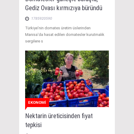
Gediz Ovası kırmızıya büründü
1785920590
Türkiye'nin domates üretim üslerinden
Manisa'da hasat edilen domatesler kurutmalık
sergilere s
EKONOMİ
Nektarin üreticisinden fiyat
tepkisi