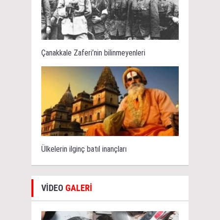
Çanakkale Zaferi’nin bilinmeyenleri
Ülkelerin ilginç batıl inançları
VİDEO
GALERİ