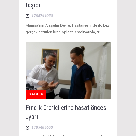
taşıdı
1785741050
Manisa'nın Alaşehir Devlet Hastanesi'nde ilk kez
gerçekleştirilen kranioplasti ameliyatıyla, tr
SAĞLIK
Fındık üreticilerine hasat öncesi
uyarı
1785483653