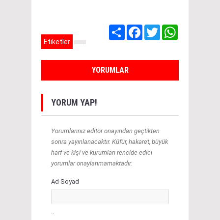
Share
Facebook
Twitter
WhatsApp
Etiketler
YORUMLAR
YORUM YAP!
Yorumlarınız editör onayından geçtikten
sonra yayınlanacaktır. Küfür, hakaret, büyük
harf ve kişi ve kurumları rencide edici
yorumlar onaylanmamaktadır.
Ad Soyad
..