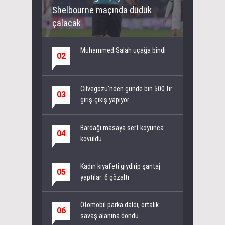
Shelbourne maçında düdük
çalacak
Muhammed Salah uçağa bindi
02
Cilvegözü'nden günde bin 500 tır
03
giriş-çıkış yapıyor
Bardağı masaya sert koyunca
04
kovuldu
Kadın kıyafeti giydirip şantaj
05
yaptılar: 6 gözaltı
Otomobil parka daldı, ortalık
06
savaş alanına döndü