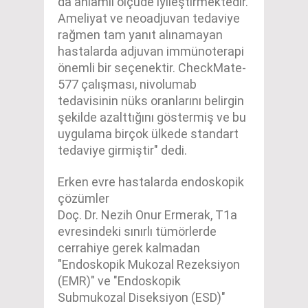
da anlamlı ölçüde iyileştirmektedir.
Ameliyat ve neoadjuvan tedaviye
rağmen tam yanıt alınamayan
hastalarda adjuvan immünoterapi
önemli bir seçenektir. CheckMate-
577 çalışması, nivolumab
tedavisinin nüks oranlarını belirgin
şekilde azalttığını göstermiş ve bu
uygulama birçok ülkede standart
tedaviye girmiştir" dedi.
Erken evre hastalarda endoskopik
çözümler
Doç. Dr. Nezih Onur Ermerak, T1a
evresindeki sınırlı tümörlerde
cerrahiye gerek kalmadan
"Endoskopik Mukozal Rezeksiyon
(EMR)" ve "Endoskopik
Submukozal Diseksiyon (ESD)"