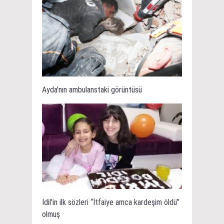
Ayda'nın ambulanstaki görüntüsü
İdil'in ilk sözleri “İtfaiye amca kardeşim öldü”
olmuş