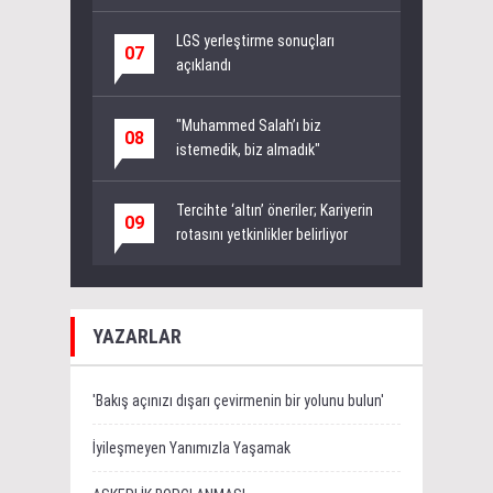
LGS yerleştirme sonuçları
07
açıklandı
"Muhammed Salah’ı biz
08
istemedik, biz almadık"
Tercihte ‘altın’ öneriler; Kariyerin
09
rotasını yetkinlikler belirliyor
YAZARLAR
'Bakış açınızı dışarı çevirmenin bir yolunu bulun'
İyileşmeyen Yanımızla Yaşamak