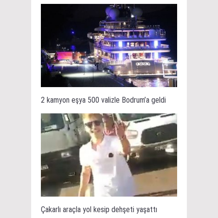
2 kamyon eşya 500 valizle Bodrum’a geldi
Çakarlı araçla yol kesip dehşeti yaşattı