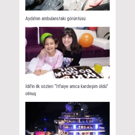
Ayda'nın ambulanstaki görüntüsü
İdil'in ilk sözleri “İtfaiye amca kardeşim öldü”
olmuş