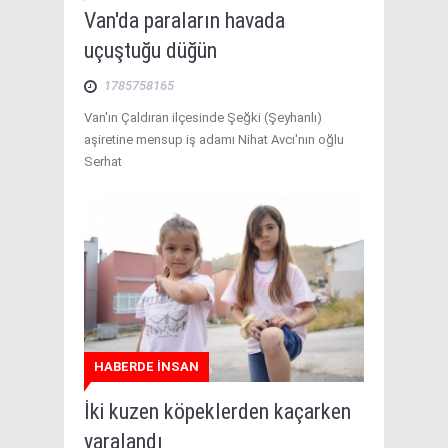
Van'da paraların havada
uçuştuğu düğün
1785758165
Van'ın Çaldıran ilçesinde Şeğki (Şeyhanlı)
aşiretine mensup iş adamı Nihat Avcı'nın oğlu
Serhat
HABERDE İNSAN
İki kuzen köpeklerden kaçarken
yaralandı