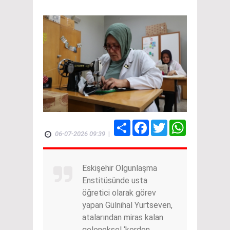
Share
Facebook
Twitter
WhatsApp
06-07-2026 09:39
|
Eskişehir Olgunlaşma
Enstitüsünde usta
öğretici olarak görev
yapan Gülnihal Yurtseven,
atalarından miras kalan
geleneksel ‘kordon