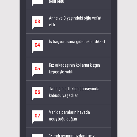
belli oldu
Anne ve 3 yaşındaki oğlu vefat
03
etti
İş başvurusuna gidecekler dikkat
04
Kız arkadaşının kollarını kızgın
05
kepçeyle yaktı
Tatil için gittikleri pansiyonda
06
kabusu yaşadılar
Van'da paraların havada
07
uçuştuğu düğün
"Kendi oyunumuzdan taviz