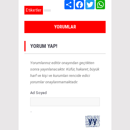
Share
Facebook
Twitter
WhatsApp
Etiketler
YORUMLAR
YORUM YAP!
Yorumlarınız editör onayından geçtikten
sonra yayınlanacaktır. Küfür, hakaret, büyük
harf ve kişi ve kurumları rencide edici
yorumlar onaylanmamaktadır.
Ad Soyad
..