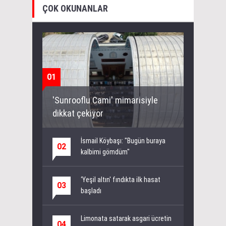
ÇOK OKUNANLAR
01
'Sunrooflu Cami' mimarisiyle
dikkat çekiyor
İsmail Köybaşı: "Bugün buraya
02
kalbimi gömdüm"
‘Yeşil altın' fındıkta ilk hasat
03
başladı
Limonata satarak asgari ücretin
04