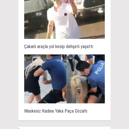
Çakarlı araçla yol kesip dehşeti yaşattı
Maskesiz Kadına Yaka Paça Gözaltı