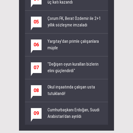
üç katı kazandı
Çorum FK, Berat Özdemir ile 2+1
05
yıllık sözleşme imzaladı
Yargıtay’dan primle çalışanlara
06
müjde
"Değişen oyun kuralları bizlerin
07
elini güçlendirdi"
Okul inşaatında çalışan usta
08
tutuklandı!
Cumhurbaşkanı Erdoğan, Suudi
09
Arabistan'dan ayrıldı