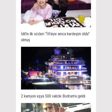
İdil'in ilk sözleri “İtfaiye amca kardeşim öldü”
olmuş
2 kamyon eşya 500 valizle Bodrum’a geldi