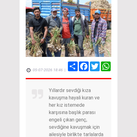
Share
Facebook
Twitter
WhatsApp
05-07-2026 18:46
|
Yıllardır sevdiği kıza
kavuşma hayali kuran ve
her kız istemede
karşısına başlık parası
engeli çıkan genç,
sevdiğine kavuşmak için
ailesiyle birlikte tarlalarda