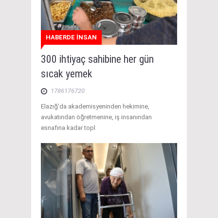
HABERDE İNSAN
300 ihtiyaç sahibine her gün
sıcak yemek
1786176720
Elazığ'da akademisyeninden hekimine,
avukatından öğretmenine, iş insanından
esnafına kadar topl