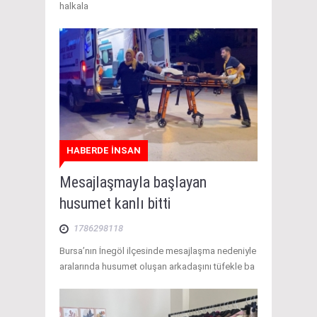
halkala
HABERDE İNSAN
Mesajlaşmayla başlayan
husumet kanlı bitti
1786298118
Bursa’nın İnegöl ilçesinde mesajlaşma nedeniyle
aralarında husumet oluşan arkadaşını tüfekle ba