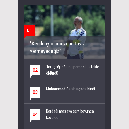
01
"Kendi oyunumuzdan taviz
vermeyeceğiz"
Tartıştığı oğlunu pompalı tüfekle
02
öldürdü
Muhammed Salah uçağa bindi
03
Bardağı masaya sert koyunca
04
kovuldu