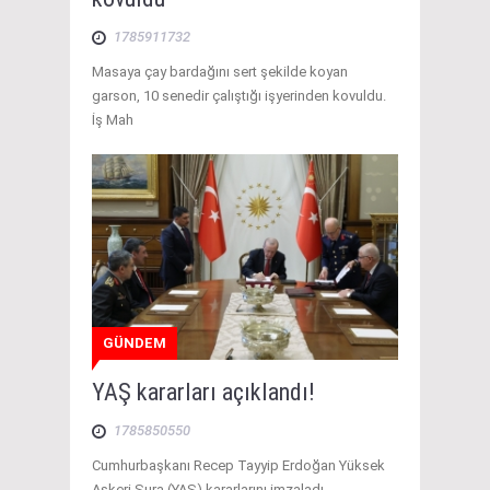
1785911732
Masaya çay bardağını sert şekilde koyan
garson, 10 senedir çalıştığı işyerinden kovuldu.
İş Mah
GÜNDEM
YAŞ kararları açıklandı!
1785850550
Cumhurbaşkanı Recep Tayyip Erdoğan Yüksek
Askeri Şura (YAŞ) kararlarını imzaladı.