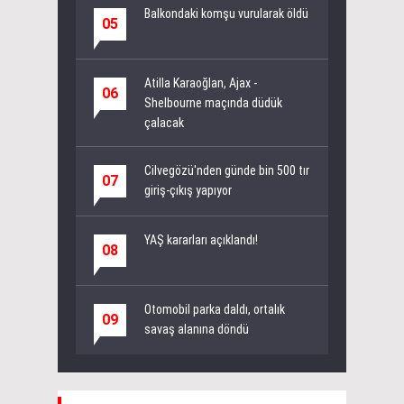
Balkondaki komşu vurularak öldü
05
Atilla Karaoğlan, Ajax -
06
Shelbourne maçında düdük
çalacak
Cilvegözü'nden günde bin 500 tır
07
giriş-çıkış yapıyor
YAŞ kararları açıklandı!
08
Otomobil parka daldı, ortalık
09
savaş alanına döndü