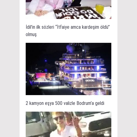
İdil'in ilk sözleri “İtfaiye amca kardeşim öldü”
olmuş
2 kamyon eşya 500 valizle Bodrum’a geldi