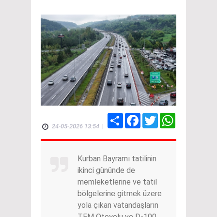
Share
Facebook
Twitter
WhatsApp
24-05-2026 13:54
|
Kurban Bayramı tatilinin
ikinci gününde de
memleketlerine ve tatil
bölgelerine gitmek üzere
yola çıkan vatandaşların
TEM Otoyolu ve D-100