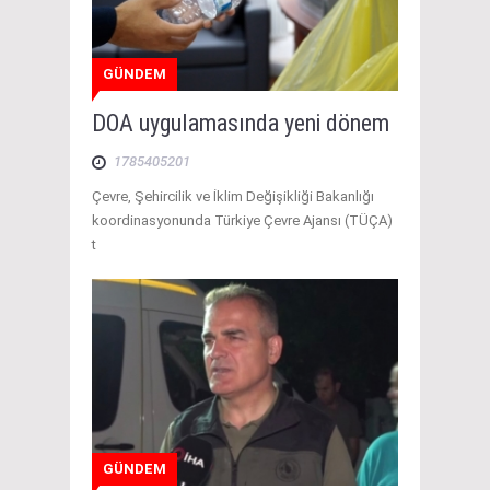
GÜNDEM
DOA uygulamasında yeni dönem
1785405201
Çevre, Şehircilik ve İklim Değişikliği Bakanlığı
koordinasyonunda Türkiye Çevre Ajansı (TÜÇA)
t
GÜNDEM