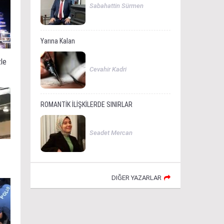
Sabahattin Sürmen
Yarına Kalan
zle
Cevahir Kadri
ROMANTİK İLİŞKİLERDE SINIRLAR
Seadet Mercan
DIĞER YAZARLAR