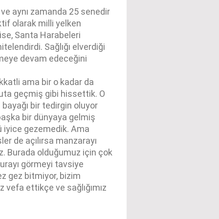
n ve aynı zamanda 25 senedir
f olarak milli yelken
ise, Santa Harabeleri
telendirdi. Sağlığı elverdiği
etmeye devam edeceğini
kkatli ama bir o kadar da
uta geçmiş gibi hissettik. O
bayağı bir tedirgin oluyor
başka bir dünyaya gelmiş
öyü iyice gezemedik. Ama
sler de açılırsa manzarayı
uz. Burada olduğumuz için çok
burayı görmeyi tavsiye
ez gez bitmiyor, bizim
vefa ettikçe ve sağlığımız