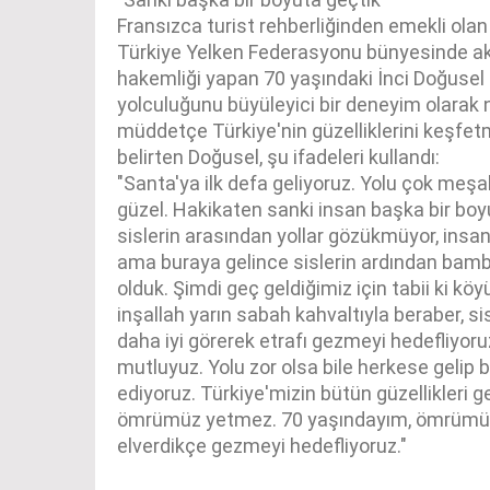
Fransızca turist rehberliğinden emekli ola
Türkiye Yelken Federasyonu bünyesinde akti
hakemliği yapan 70 yaşındaki İnci Doğusel 
yolculuğunu büyüleyici bir deneyim olarak ni
müddetçe Türkiye'nin güzelliklerini keşf
belirten Doğusel, şu ifadeleri kullandı:
"Santa'ya ilk defa geliyoruz. Yolu çok meşa
güzel. Hakikaten sanki insan başka bir boy
sislerin arasından yollar gözükmüyor, insan 
ama buraya gelince sislerin ardından bam
olduk. Şimdi geç geldiğimiz için tabii ki k
inşallah yarın sabah kahvaltıyla beraber, si
daha iyi görerek etrafı gezmeyi hedefliyor
mutluyuz. Yolu zor olsa bile herkese gelip 
ediyoruz. Türkiye'mizin bütün güzellikleri g
ömrümüz yetmez. 70 yaşındayım, ömrümüz 
elverdikçe gezmeyi hedefliyoruz."