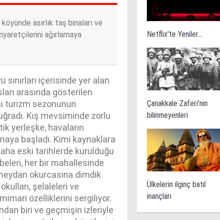
öyünde asırlık taş binaları ve
Netflix'te Yeniler...
iyaretçilerini ağırlamaya
ınırları içerisinde yer alan
sları arasında gösterilen
Çanakkale Zaferi’nin
eni turizm sezonunun
bilinmeyenleri
a uğradı. Kış mevsiminde zorlu
ik yerleşke, havaların
pmaya başladı. Kimi kaynaklara
daha eski tarihlerde kurulduğu
eleri, her bir mahallesinde
 meydan okurcasına dimdik
Ülkelerin ilginç batıl
 okulları, şelaleleri ve
inançları
mari özelliklerini sergiliyor.
dan biri ve geçmişin izleriyle