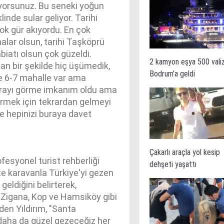
iyorsunuz. Bu seneki yoğun
inde sular geliyor. Tarihi
k gür akıyordu. En çok
nalar olsun, tarihi Taşköprü
biatı olsun çok güzeldi.
2 kamyon eşya 500 vali
n bir şekilde hiç üşümedik,
Bodrum’a geldi
e 6-7 mahalle var ama
burayı görme imkanım oldu ama
örmek için tekrardan gelmeyi
 hepinizi buraya davet
Çakarlı araçla yol kesip
fesyonel turist rehberliği
dehşeti yaşattı
kte karavanla Türkiye'yi gezen
geldiğini belirterek,
, Zigana, Kop ve Hamsiköy gibi
den Yıldırım, "Santa
aha da güzel gezeceğiz her