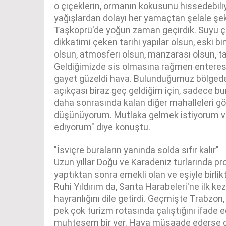
o çiçeklerin, ormanın kokusunu hissedebil
yağışlardan dolayı her yamaçtan şelale şekl
Taşköprü'de yoğun zaman geçirdik. Suyu ço
dikkatimi çeken tarihi yapılar olsun, eski bi
olsun, atmosferi olsun, manzarası olsun, ta
Geldiğimizde sis olmasına rağmen enteresa
gayet güzeldi hava. Bulunduğumuz bölged
açıkçası biraz geç geldiğim için, sadece 
daha sonrasında kalan diğer mahalleleri g
düşünüyorum. Mutlaka gelmek istiyorum ve
ediyorum" diye konuştu.
"İsviçre buraların yanında solda sıfır kalır"
Uzun yıllar Doğu ve Karadeniz turlarında pro
yaptıktan sonra emekli olan ve eşiyle birli
Ruhi Yıldırım da, Santa Harabeleri'ne ilk kez 
hayranlığını dile getirdi. Geçmişte Trabzon
pek çok turizm rotasında çalıştığını ifade e
muhteşem bir yer. Hava müsaade ederse d