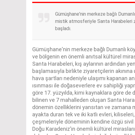
Gümüşhane'nin merkeze bağlı Dumanlı k
mistik atmosferiyle Santa Harabeleri z
başladı.
Gümüşhane'nin merkeze bağlı Dumanlı köyü s
ve bölgenin en önemli anıtsal kültürel mira
Santa Harabeleri, kış aylarının ardından y
başlamasıyla birlikte ziyaretçilerin akının
hava şartları nedeniyle ulaşımı kapanan ant
ısınması ile doğaseverlere ev sahipliği ya
göre 17. yüzyılda, kimi kaynaklara göre de 
bilinen ve 7 mahalleden oluşan Santa Harab
dönemin özelliklerini yansıtan ve zamana
ayakta duran tek ve iki katlı evleri, kiliseleri,
çeşmeleriyle döneminin kendine özgü sivil mi
Doğu Karadeniz'in önemli kültürel mirasların