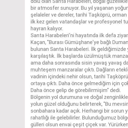
dolu olan Santa Harabeleri, doğal güzellikler
bir atmosfer sunuyor. Bu yıl yaşanan yoğun
şelaleler ve dereler, tarihi Taşköprü, orma
ilk kez gelen vatandaşlar ve profesyonel tur
hayran kalıyor.
Santa Harabeleri'ni hayatında ilk defa ziya
Kaçan, "Burası Gümüşhane'ye bağlı Dumanlı 
bulunan Santa Harabeleri. İlk geldiğimizde 
karşılaştık. İlk başlarda üzülmüştük manz
ama daha sonrasında sisin yavaş yavaş dağ
muhteşem manzaralar çıktı. Dağların etekle
vadinin içindeki nehir olsun, tarihi Taşkö
ortaya çıktı. Daha önce gelmediğim için ç
Daha önce gelip de görebilirmişim" dedi.
Bölgenin yol durumuna ve doğal zenginlikle
yolun güzel olduğunu belirterek, "Bu mevsi
sonbahara kadar açık. Herhangi bir sorun yo
rahatlığı ile gelebilirler. Bulunduğumuz böl
gülleri olsun envai çeşit çiçek var. Yürürk