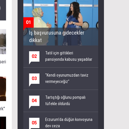
01
İş başvurusuna gidecekler
dikkat
Tatil için gittikleri
02
pansiyonda kabusu yaşadılar
seri
"Kendi oyunumuzdan taviz
03
vermeyeceğiz"
Tartıştığı oğlunu pompalı
04
tüfekle öldürdü
k''
Erzurum'da düğün konvoyuna
05
dev ceza