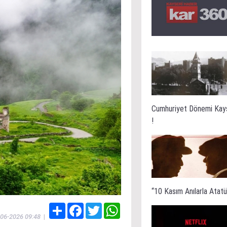
Cumhuriyet Dönemi Kay
!
“10 Kasım Anılarla Atatür
Share
Facebook
Twitter
WhatsApp
-06-2026 09:48
|