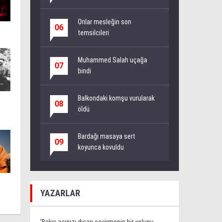
Onlar mesleğin son
06
temsilcileri
Muhammed Salah uçağa
07
bindi
Balkondaki komşu vurularak
08
öldü
Bardağı masaya sert
09
koyunca kovuldu
YAZARLAR