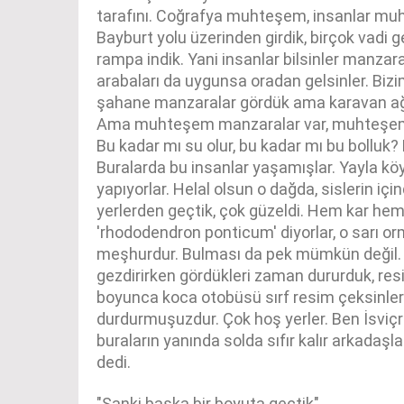
tarafını. Coğrafya muhteşem, insanlar m
Bayburt yolu üzerinden girdik, birçok vadi g
rampa indik. Yani insanlar bilsinler manzar
arabaları da uygunsa oradan gelsinler. Bizi
şahane manzaralar gördük ama karavan ağı
Ama muhteşem manzaralar var, muhteşem vadi
Bu kadar mı su olur, bu kadar mı bu bolluk? 
Buralarda bu insanlar yaşamışlar. Yayla köy
yapıyorlar. Helal olsun o dağda, sislerin iç
yerlerden geçtik, çok güzeldi. Hem kar hem 
'rhododendron ponticum' diyorlar, o sarı or
meşhurdur. Bulması da pek mümkün değil. B
gezdirirken gördükleri zaman dururduk, resim
boyunca koca otobüsü sırf resim çeksinler 
durdurmuşuzdur. Çok hoş yerler. Ben İsviçre
buraların yanında solda sıfır kalır arkadaşla
dedi.
"Sanki başka bir boyuta geçtik"