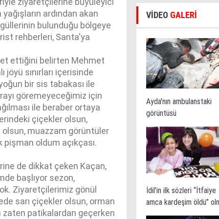
iyle ziyaretçilerine büyüleyici
 yağışların ardından akan
VİDEO
GALERİ
n güllerinin bulunduğu bölgeye
ist rehberleri, Santa'ya
ret ettiğini belirten Mehmet
jöyü sınırları içerisinde
yoğun bir sis tabakası ile
arayı göremeyeceğimiz için
Ayda'nın ambulanstaki
ılması ile beraber ortaya
görüntüsü
rindeki çiçekler olsun,
prü olsun, muazzam görüntüler
ok pişman oldum açıkçası.
rine de dikkat çeken Kaçan,
mde başlıyor sezon,
k. Ziyaretçilerimiz gönül
İdil'in ilk sözleri “İtfaiye
gede sarı çiçekler olsun, orman
amca kardeşim öldü” ol
en zaten patikalardan geçerken