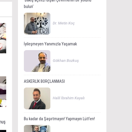
'Bakış açınızı dışarı çevirmenin bir yolunu
bulun'
Dr. Metin Koç
İyileşmeyen Yanımızla Yaşamak
Gökhan Bozkuş
ASKERLİK BORÇLANMASI
Halil İbrahim Kayalı
Bu kadar da Şaşırtmayın! Yapmayın Lütfen!
muş