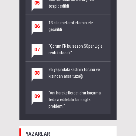
05
tespit edildi
13 kilo metamfetamin ele
06
geçirildi
"Çorum FK bu sezon Süper Lig'e
07
renk katacak"
95 yaşındaki kadının torunu ve
08
kızından arsa tuzağı
"Ani hareketlerde idrar kaçırma
09
tedavi edilebilir bir sağlık
problemi"
YAZARLAR