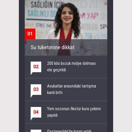
01
Su tüketimine dikkat
200 kilo bozuk midye dolması
02
ele geçirildi
Avukatlar arasındaki tartışma
03
kanlı bitti
Yeni sezonun fikstür kura çekimi
04
yapıldı
Oosterwolde’de kısmi yırtık