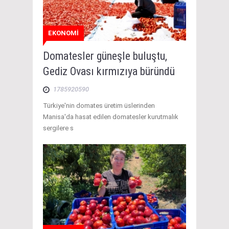
EKONOMİ
Domatesler güneşle buluştu,
Gediz Ovası kırmızıya büründü
1785920590
Türkiye'nin domates üretim üslerinden
Manisa'da hasat edilen domatesler kurutmalık
sergilere s