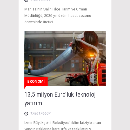
Manisa’nın Salihli ilçe Tarım ve Orman
Müdürlüğü, 2026 yılı üzüm hasat sezonu
öncesinde üretici
EKONOMİ
13,5 milyon Euro'luk teknoloji
yatırımı
1786176607
İzmir Büyükşehir Belediyesi, iklim kriziyle artan
yangın risklerine karşı itfaiye teşkilatını y