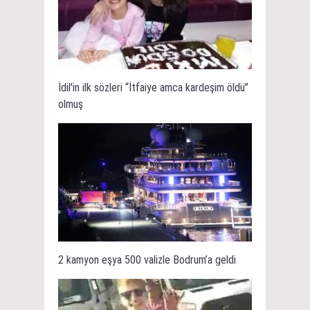
İdil'in ilk sözleri “İtfaiye amca kardeşim öldü”
olmuş
2 kamyon eşya 500 valizle Bodrum’a geldi