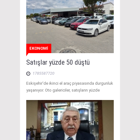
EKONOMİ
Satışlar yüzde 50 düştü
1785587720
Eskişehir'de ikinci el araç piyasasında durgunluk
yaşanıyor. Oto galericiler, satışların yüzde