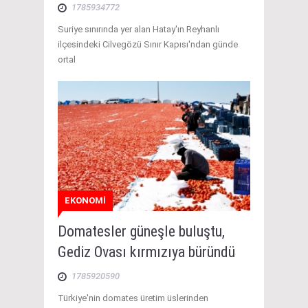
1785934772
Suriye sınırında yer alan Hatay'ın Reyhanlı
ilçesindeki Cilvegözü Sınır Kapısı'ndan günde
ortal
EKONOMİ
Domatesler güneşle buluştu,
Gediz Ovası kırmızıya büründü
1785920590
Türkiye'nin domates üretim üslerinden