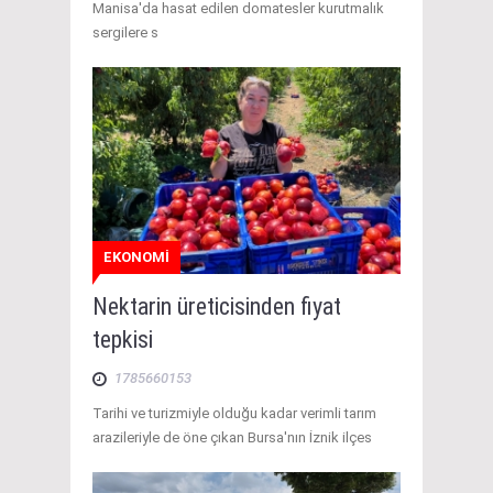
Manisa'da hasat edilen domatesler kurutmalık
sergilere s
EKONOMİ
Nektarin üreticisinden fiyat
tepkisi
1785660153
Tarihi ve turizmiyle olduğu kadar verimli tarım
arazileriyle de öne çıkan Bursa'nın İznik ilçes