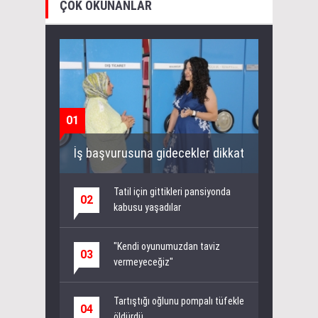
ÇOK OKUNANLAR
01
İş başvurusuna gidecekler dikkat
Tatil için gittikleri pansiyonda
02
kabusu yaşadılar
"Kendi oyunumuzdan taviz
03
vermeyeceğiz"
Tartıştığı oğlunu pompalı tüfekle
04
öldürdü