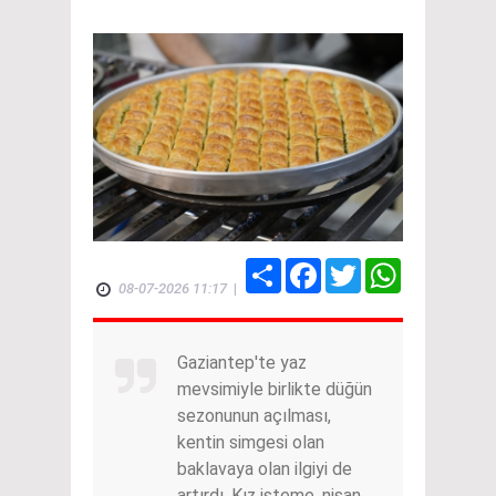
Share
Facebook
Twitter
WhatsApp
08-07-2026 11:17
|
Gaziantep'te yaz
mevsimiyle birlikte düğün
sezonunun açılması,
kentin simgesi olan
baklavaya olan ilgiyi de
artırdı. Kız isteme, nişan