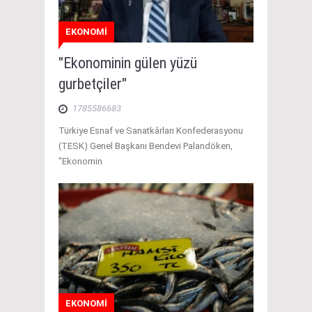
EKONOMİ
"Ekonominin gülen yüzü
gurbetçiler"
1785586683
Türkiye Esnaf ve Sanatkârları Konfederasyonu
(TESK) Genel Başkanı Bendevi Palandöken,
"Ekonomin
EKONOMİ