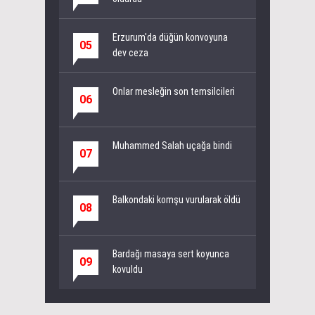
Erzurum'da düğün konvoyuna
05
dev ceza
Onlar mesleğin son temsilcileri
06
Muhammed Salah uçağa bindi
07
Balkondaki komşu vurularak öldü
08
Bardağı masaya sert koyunca
09
kovuldu