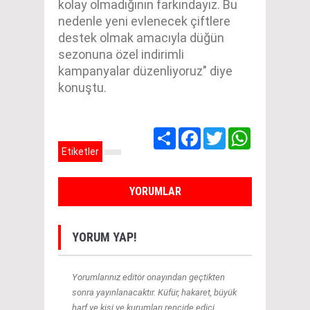
kolay olmadığının farkındayız. Bu
nedenle yeni evlenecek çiftlere
destek olmak amacıyla düğün
sezonuna özel indirimli
kampanyalar düzenliyoruz" diye
konuştu.
Share
Facebook
Twitter
WhatsApp
Etiketler
YORUMLAR
YORUM YAP!
Yorumlarınız editör onayından geçtikten
sonra yayınlanacaktır. Küfür, hakaret, büyük
harf ve kişi ve kurumları rencide edici