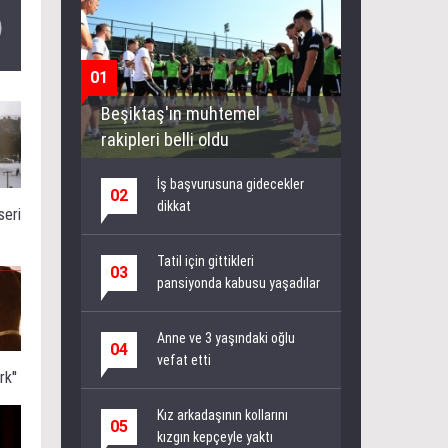
01
Beşiktaş'ın muhtemel
rakipleri belli oldu
İş başvurusuna gidecekler
02
dikkat
seri
Tatil için gittikleri
03
pansiyonda kabusu yaşadılar
Anne ve 3 yaşındaki oğlu
04
vefat etti
k''
Kız arkadaşının kollarını
05
kızgın kepçeyle yaktı