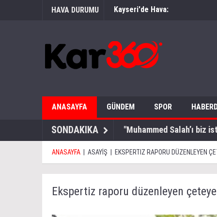
Kayseri'de Hava:
HAVA DURUMU
ANASAYFA
GÜNDEM
SPOR
HABERD
SONDAKIKA
"Muhammed Salah’ı biz is
ANASAYFA
|
ASAYİŞ
|
EKSPERTIZ RAPORU DÜZENLEYEN Ç
Ekspertiz raporu düzenleyen çetey