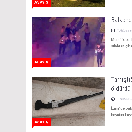
ASAYİŞ
Balkond
1785839
Mersin'de ai
silahtan çık
ASAYİŞ
Tartıştı
öldürdü
1785839
İzmir’de ba
hayatını kay
ASAYİŞ