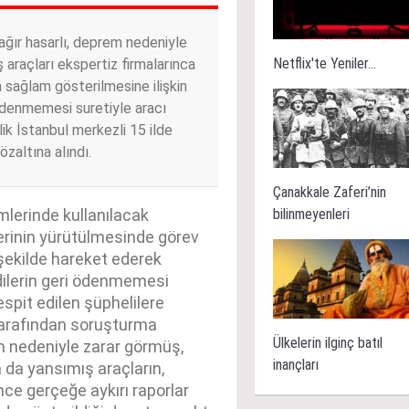
ağır hasarlı, deprem nedeniyle
Netflix'te Yeniler...
ş araçları ekspertiz firmalarınca
a sağlam gösterilmesine ilişkin
 ödenmemesi suretiyle aracı
k İstanbul merkezli 15 ilde
zaltına alındı.
Çanakkale Zaferi’nin
bilinmeyenleri
emlerinde kullanılacak
lerinin yürütülmesinde görev
 şekilde hareket ederek
edilerin geri ödenmemesi
espit edilen şüphelilere
tarafından soruşturma
Ülkelerin ilginç batıl
m nedeniyle zarar görmüş,
inançları
a da yansımış araçların,
ince gerçeğe aykırı raporlar