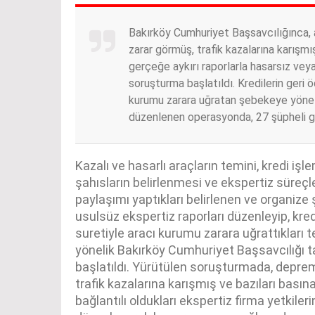
Bakırköy Cumhuriyet Başsavcılığınca, 
zarar görmüş, trafik kazalarına karışmı
gerçeğe aykırı raporlarla hasarsız vey
soruşturma başlatıldı. Kredilerin geri
kurumu zarara uğratan şebekeye yöneli
düzenlenen operasyonda, 27 şüpheli gö
Kazalı ve hasarlı araçların temini, kredi işl
şahısların belirlenmesi ve ekspertiz süreç
paylaşımı yaptıkları belirlenen ve organize
usulsüz ekspertiz raporları düzenleyip, kr
suretiyle aracı kurumu zarara uğrattıkları t
yönelik Bakırköy Cumhuriyet Başsavcılığı 
başlatıldı. Yürütülen soruşturmada, depre
trafik kazalarına karışmış ve bazıları basın
bağlantılı oldukları ekspertiz firma yetkiler