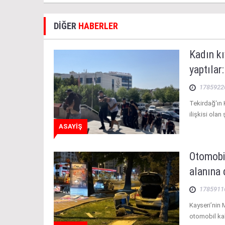
DİĞER
HABERLER
Kadın kı
yaptılar
1785922
Tekirdağ'ın 
ilişkisi olan
ASAYİŞ
Otomobil
alanına
1785911
Kayseri’nin 
otomobil kal