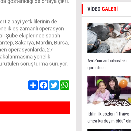
 gösterildiği de ortaya çıktı.
VİDEO
GALERİ
rtiz bayi yetkililerinin de
nelik eş zamanlı operasyon
li Şube ekiplerince sabah
antep, Sakarya, Mardin, Bursa,
nen operasyonlarda, 27
n yakalanmasına yönelik
Ayda'nın ambulanstaki
yürütülen soruşturma sürüyor.
görüntüsü
Share
Facebook
Twitter
WhatsApp
İdil'in ilk sözleri “İtfaiye
amca kardeşim öldü” ol