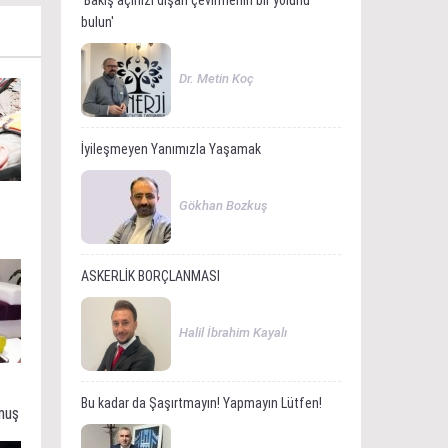
'Bakış açınızı dışarı çevirmenin bir yolunu
bulun'
Dr. Metin Koç
İyileşmeyen Yanımızla Yaşamak
Gökhan Bozkuş
ASKERLİK BORÇLANMASI
Halil İbrahim Kayalı
Bu kadar da Şaşırtmayın! Yapmayın Lütfen!
muş