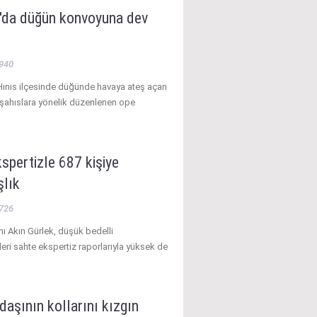
'da düğün konvoyuna dev
940
Hınıs ilçesinde düğünde havaya ateş açan
şahıslara yönelik düzenlenen ope
spertizle 687 kişiye
şlık
726
ı Akın Gürlek, düşük bedelli
eri sahte ekspertiz raporlarıyla yüksek de
daşının kollarını kızgın