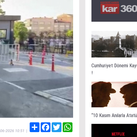
Cumhuriyet Dönemi Kay
!
“10 Kasım Anılarla Atatür
Share
Facebook
Twitter
WhatsApp
-06-2026 10:51
|