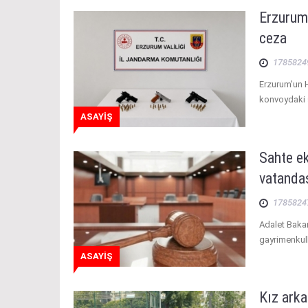
Erzurum
ceza
1785824
Erzurum'un 
konvoydaki 
ASAYİŞ
Sahte ek
vatanda
1785824
Adalet Bakan
gayrimenkull
ASAYİŞ
Kız arka