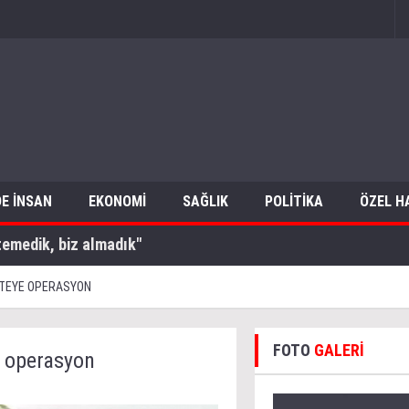
E İNSAN
EKONOMİ
SAĞLIK
POLİTİKA
ÖZEL H
temedik, biz almadık"
ETEYE OPERASYON
FOTO
GALERİ
e operasyon