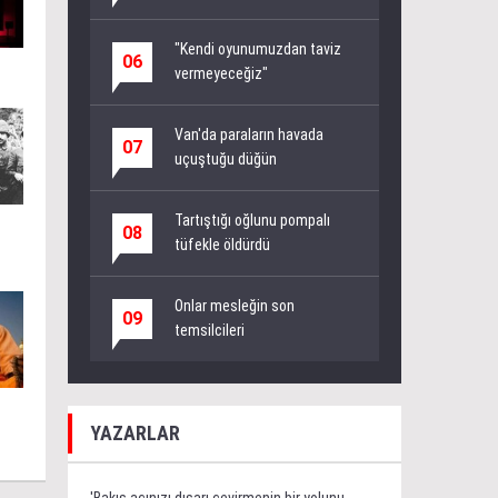
"Kendi oyunumuzdan taviz
06
vermeyeceğiz"
Van'da paraların havada
07
uçuştuğu düğün
Tartıştığı oğlunu pompalı
08
tüfekle öldürdü
Onlar mesleğin son
09
temsilcileri
YAZARLAR