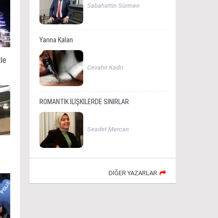
Sabahattin Sürmen
Yarına Kalan
zle
Cevahir Kadri
ROMANTİK İLİŞKİLERDE SINIRLAR
Seadet Mercan
DIĞER YAZARLAR