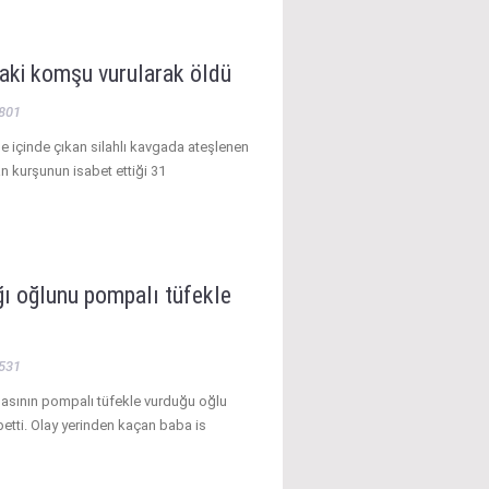
aki komşu vurularak öldü
801
le içinde çıkan silahlı kavgada ateşlenen
an kurşunun isabet ettiği 31
ğı oğlunu pompalı tüfekle
531
basının pompalı tüfekle vurduğu oğlu
betti. Olay yerinden kaçan baba is