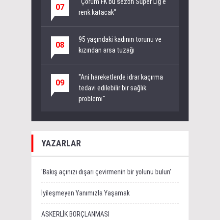
"Çorum FK bu sezon Süper Lig'e
07
renk katacak"
95 yaşındaki kadının torunu ve
08
kızından arsa tuzağı
"Ani hareketlerde idrar kaçırma
09
tedavi edilebilir bir sağlık
problemi"
YAZARLAR
'Bakış açınızı dışarı çevirmenin bir yolunu bulun'
İyileşmeyen Yanımızla Yaşamak
ASKERLİK BORÇLANMASI