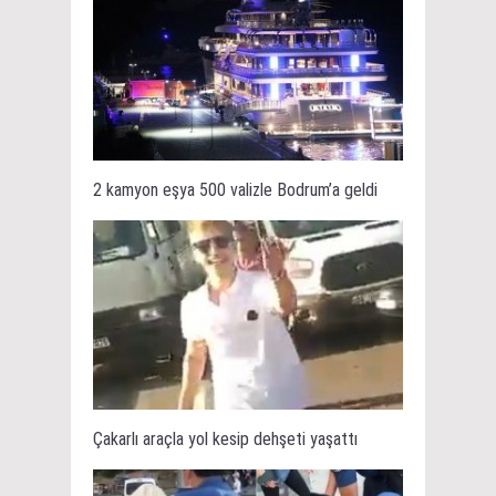
2 kamyon eşya 500 valizle Bodrum’a geldi
Çakarlı araçla yol kesip dehşeti yaşattı