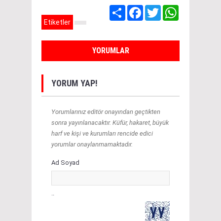
Share
Facebook
Twitter
WhatsApp
Etiketler
YORUMLAR
YORUM YAP!
Yorumlarınız editör onayından geçtikten
sonra yayınlanacaktır. Küfür, hakaret, büyük
harf ve kişi ve kurumları rencide edici
yorumlar onaylanmamaktadır.
Ad Soyad
..