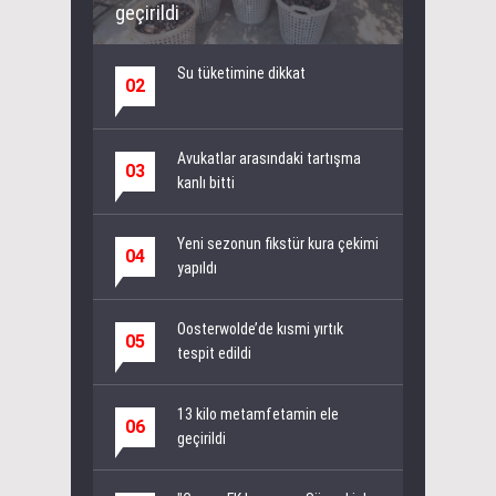
geçirildi
Su tüketimine dikkat
02
Avukatlar arasındaki tartışma
03
kanlı bitti
Yeni sezonun fikstür kura çekimi
04
yapıldı
Oosterwolde’de kısmi yırtık
05
tespit edildi
13 kilo metamfetamin ele
06
geçirildi