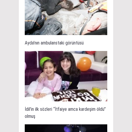
Ayda'nın ambulanstaki görüntüsü
İdil'in ilk sözleri “İtfaiye amca kardeşim öldü”
olmuş