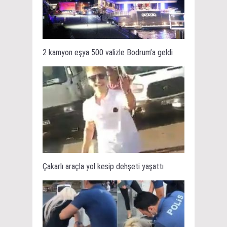
2 kamyon eşya 500 valizle Bodrum’a geldi
Çakarlı araçla yol kesip dehşeti yaşattı