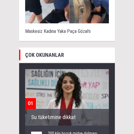
Maskesiz Kadına Yaka Paça Gözaltı
ÇOK OKUNANLAR
01
Su tüketimine dikkat
200 kilo bozuk midye dolması