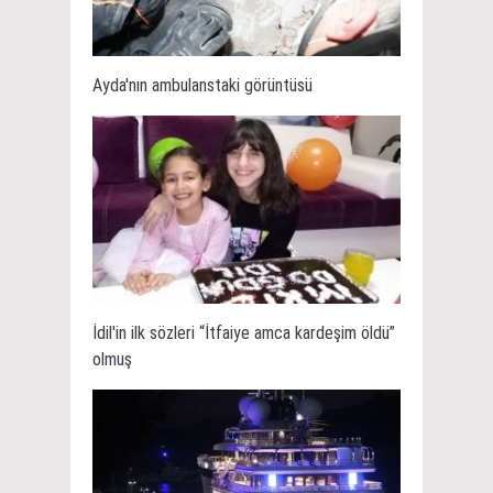
Ayda'nın ambulanstaki görüntüsü
İdil'in ilk sözleri “İtfaiye amca kardeşim öldü”
olmuş