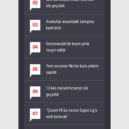
02
ele geçirildi
Avukatlar arasındaki tartışma
03
kanlı bitti
Oosterwolde’de kısmi yırtık
04
tespit edildi
Yeni sezonun fikstür kura çekimi
05
yapıldı
13 kilo metamfetamin ele
06
geçirildi
"Çorum FK bu sezon Süper Lig'e
07
renk katacak"