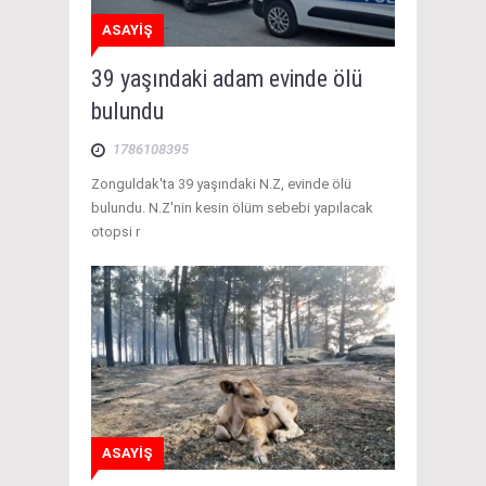
ASAYİŞ
39 yaşındaki adam evinde ölü
bulundu
1786108395
Zonguldak'ta 39 yaşındaki N.Z, evinde ölü
bulundu. N.Z'nin kesin ölüm sebebi yapılacak
otopsi r
ASAYİŞ