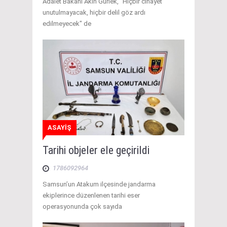
Adalet Bakanı Akın Gürlek, "Hiçbir cinayet
unutulmayacak, hiçbir delil göz ardı
edilmeyecek" de
ASAYİŞ
Tarihi objeler ele geçirildi
1786092964
Samsun’un Atakum ilçesinde jandarma
ekiplerince düzenlenen tarihi eser
operasyonunda çok sayıda