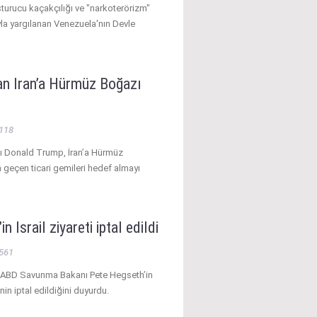
urucu kaçakçılığı ve "narkoterörizm"
la yargılanan Venezuela'nın Devle
an İran’a Hürmüz Boğazı
118
 Donald Trump, İran’a Hürmüz
geçen ticari gemileri hedef almayı
n İsrail ziyareti iptal edildi
561
ı, ABD Savunma Bakanı Pete Hegseth’in
tinin iptal edildiğini duyurdu.