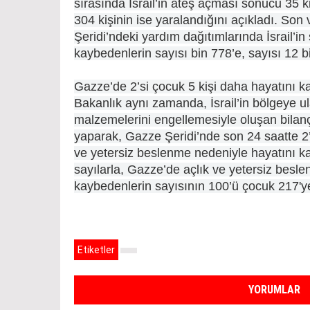
sırasında İsrail’in ateş açması sonucu 35 ki
304 kişinin ise yaralandığını açıkladı. Son v
Şeridi’ndeki yardım dağıtımlarında İsrail’in 
kaybedenlerin sayısı bin 778’e, sayısı 12 b
Gazze’de 2’si çocuk 5 kişi daha hayatını ka
Bakanlık aynı zamanda, İsrail’in bölgeye ul
malzemelerini engellemesiyle oluşan bilanç
yaparak, Gazze Şeridi’nde son 24 saatte 2’s
ve yetersiz beslenme nedeniyle hayatını kay
sayılarla, Gazze’de açlık ve yetersiz besl
kaybedenlerin sayısının 100’ü çocuk 217'ye 
Etiketler
YORUMLAR