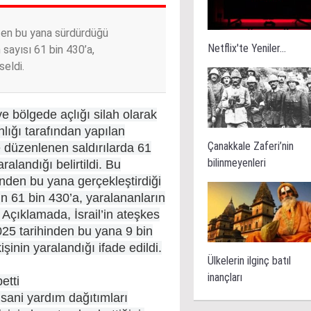
’ten bu yana sürdürdüğü
Netflix'te Yeniler...
n sayısı 61 bin 430’a,
seldi.
 ve bölgede açlığı silah olarak
nlığı tarafından yapılan
Çanakkale Zaferi’nin
 düzenlenen saldırılarda 61
bilinmeyenleri
ralandığı belirtildi. Bu
ihinden bu yana gerçekleştirdiği
ın 61 bin 430’a, yaralananların
. Açıklamada, İsrail’in ateşkes
2025 tarihinden bu yana 9 bin
işinin yaralandığı ifade edildi.
Ülkelerin ilginç batıl
inançları
etti
nsani yardım dağıtımları