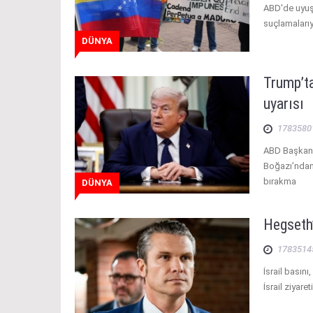
ABD'de uyuşt
suçlamalarıy
DÜNYA
Trump’t
uyarısı
1783580
ABD Başkanı
Boğazı’ndan 
bırakma
DÜNYA
Hegseth’i
1783514
İsrail basın
İsrail ziyare