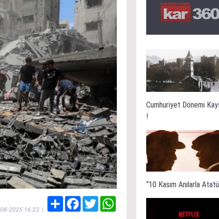
Cumhuriyet Dönemi Kay
!
“10 Kasım Anılarla Atatür
Share
Facebook
Twitter
WhatsApp
-08-2025 16:23
|