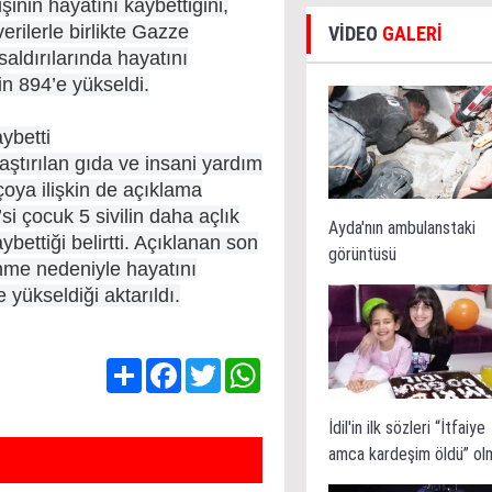
şinin hayatını kaybettiğini,
erilerle birlikte Gazze
VİDEO
GALERİ
saldırılarında hayatını
in 894’e yükseldi.
ybetti
aştırılan gıda ve insani yardım
oya ilişkin de açıklama
i çocuk 5 sivilin daha açlık
Ayda'nın ambulanstaki
bettiği belirtti. Açıklanan son
görüntüsü
enme nedeniyle hayatını
yükseldiği aktarıldı.
Share
Facebook
Twitter
WhatsApp
İdil'in ilk sözleri “İtfaiye
amca kardeşim öldü” ol