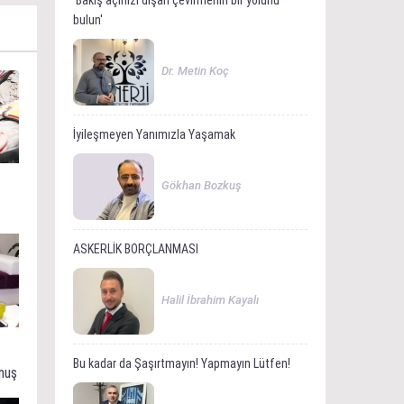
'Bakış açınızı dışarı çevirmenin bir yolunu
bulun'
Dr. Metin Koç
İyileşmeyen Yanımızla Yaşamak
Gökhan Bozkuş
ASKERLİK BORÇLANMASI
Halil İbrahim Kayalı
Bu kadar da Şaşırtmayın! Yapmayın Lütfen!
muş