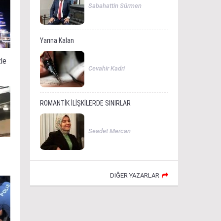
Sabahattin Sürmen
Yarına Kalan
zle
Cevahir Kadri
ROMANTİK İLİŞKİLERDE SINIRLAR
Seadet Mercan
DIĞER YAZARLAR