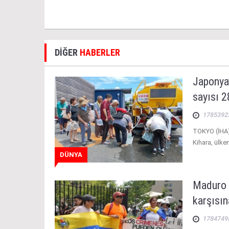
DİĞER
HABERLER
Japonya’
sayısı 2
1785392
TOKYO (İHA)
Kihara, ülk
DÜNYA
Maduro 
karşısın
1784749