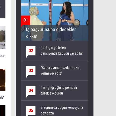
01
İş başvurusuna gidecekler
dikkat
Tatil için gittikleri
02
pansiyonda kabusu yaşadılar
seri
"Kendi oyunumuzdan taviz
03
vermeyeceğiz"
Tartıştığı oğlunu pompalı
04
tüfekle öldürdü
k''
Erzurum'da düğün konvoyuna
05
dev ceza