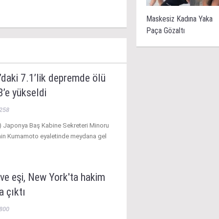
Maskesiz Kadına Yaka
Paça Gözaltı
daki 7.1’lik depremde ölü
8’e yükseldi
258
 Japonya Baş Kabine Sekreteri Minoru
enin Kumamoto eyaletinde meydana gel
ve eşi, New York'ta hakim
a çıktı
800