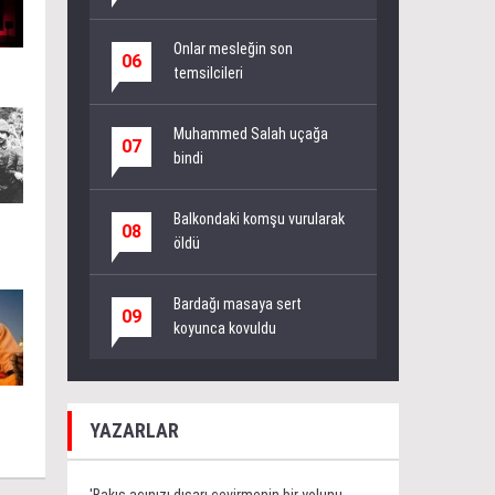
Onlar mesleğin son
06
temsilcileri
Muhammed Salah uçağa
07
bindi
Balkondaki komşu vurularak
08
öldü
Bardağı masaya sert
09
koyunca kovuldu
YAZARLAR