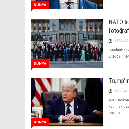
DÜNYA
NATO lid
fotoğraf
1783493
Cumhurbaşka
Erdoğan, NA
DÜNYA
Trump’ın
1783343
ABD Başkanı
katılmak üz
progra
DÜNYA