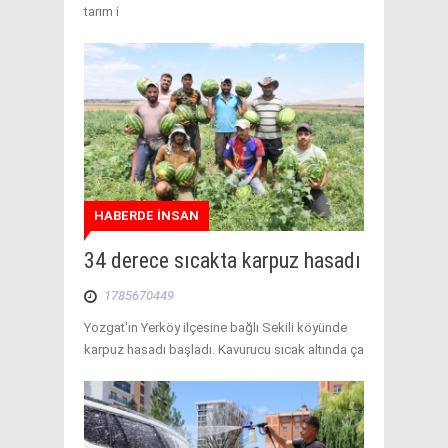
tarım i
HABERDE İNSAN
34 derece sıcakta karpuz hasadı
1785670449
Yozgat'ın Yerköy ilçesine bağlı Sekili köyünde
karpuz hasadı başladı. Kavurucu sıcak altında ça