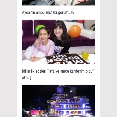
Ayda'nın ambulanstaki görüntüsü
İdil'in ilk sözleri “İtfaiye amca kardeşim öldü”
olmuş