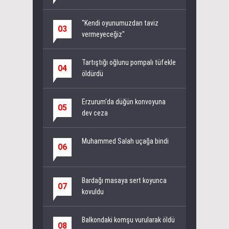
"Kendi oyunumuzdan taviz
03
vermeyeceğiz"
Tartıştığı oğlunu pompalı tüfekle
04
öldürdü
Erzurum'da düğün konvoyuna
05
dev ceza
Muhammed Salah uçağa bindi
06
Bardağı masaya sert koyunca
07
kovuldu
Balkondaki komşu vurularak öldü
08