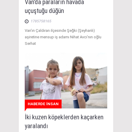
Van'da paraların havada
uçuştuğu düğün
1785758165
Van'ın Çaldıran ilçesinde Şeğki (Şeyhanlı)
aşiretine mensup iş adamı Nihat Avcı'nın oğlu
Serhat
HABERDE İNSAN
İki kuzen köpeklerden kaçarken
yaralandı