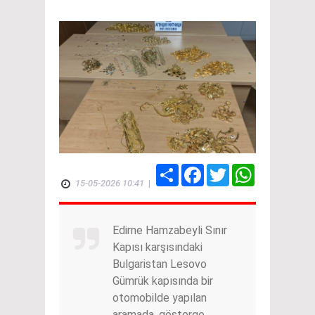
Share
Facebook
Twitter
WhatsApp
15-05-2026 10:41
|
Edirne Hamzabeyli Sınır
Kapısı karşısındaki
Bulgaristan Lesovo
Gümrük kapısında bir
otomobilde yapılan
aramada, gösterge