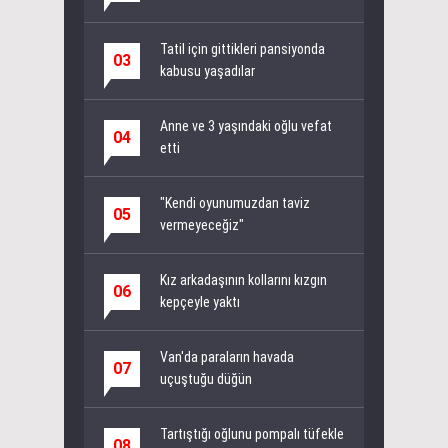
Tatil için gittikleri pansiyonda
03
kabusu yaşadılar
Anne ve 3 yaşındaki oğlu vefat
04
etti
"Kendi oyunumuzdan taviz
05
vermeyeceğiz"
Kız arkadaşının kollarını kızgın
06
kepçeyle yaktı
Van'da paraların havada
07
uçuştuğu düğün
Tartıştığı oğlunu pompalı tüfekle
08