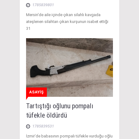
1785839801
Mersin'de aile içinde çıkan silahlı kavgada
ateşlenen silahtan çıkan kurşunun isabet ettiği
31
ASAYİŞ
Tartıştığı oğlunu pompalı
tüfekle öldürdü
1785839531
İzmir’de babasının pompalı tüfekle vurduğu oğlu