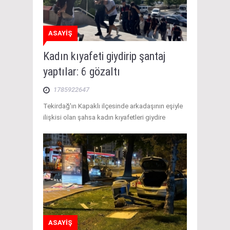
ASAYİŞ
Kadın kıyafeti giydirip şantaj
yaptılar: 6 gözaltı
1785922647
Tekirdağ'ın Kapaklı ilçesinde arkadaşının eşiyle
ilişkisi olan şahsa kadın kıyafetleri giydire
ASAYİŞ