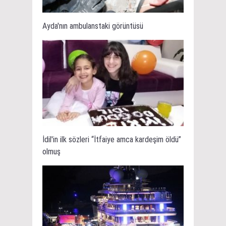
Ayda'nın ambulanstaki görüntüsü
İdil'in ilk sözleri “İtfaiye amca kardeşim öldü”
olmuş