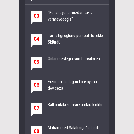
"Kendi oyunumuzdan taviz
03
vermeyeceğiz"
Tartıştığı oğlunu pompalı tüfekle
04
öldürdü
Onlar mesleğin son temsilcileri
05
Erzurum'da düğün konvoyuna
06
dev ceza
Balkondaki komşu vurularak öldü
07
Muhammed Salah uçağa bindi
08