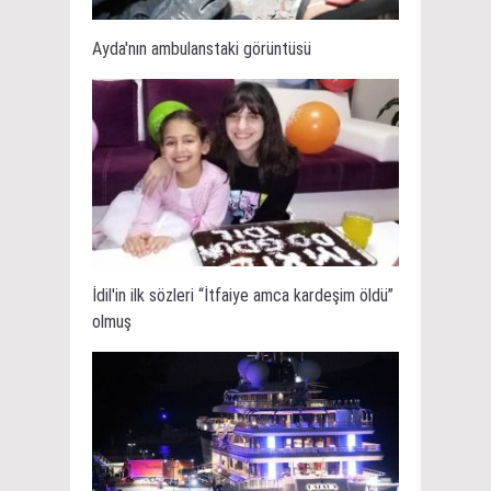
Ayda'nın ambulanstaki görüntüsü
İdil'in ilk sözleri “İtfaiye amca kardeşim öldü”
olmuş