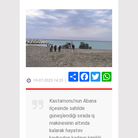
Share
Facebook
Twitter
WhatsApp
19-07-2025 14:25
|
Kastamonu'nun Abana
ilçesinde sahilde
güneşlendiği sırada iş
makinesinin altında
kalarak hayatını
kaybeden kadının kimliği