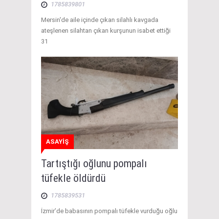
1785839801
Mersin'de aile içinde çıkan silahlı kavgada
ateşlenen silahtan çıkan kurşunun isabet ettiği
31
ASAYİŞ
Tartıştığı oğlunu pompalı
tüfekle öldürdü
1785839531
İzmir’de babasının pompalı tüfekle vurduğu oğlu