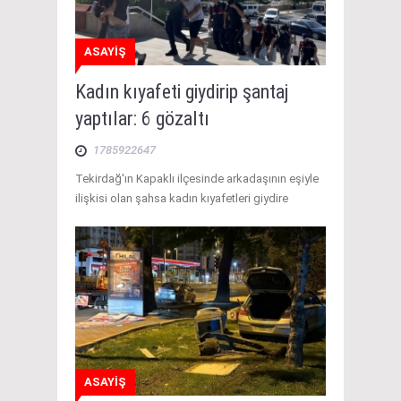
ASAYİŞ
Kadın kıyafeti giydirip şantaj
yaptılar: 6 gözaltı
1785922647
Tekirdağ'ın Kapaklı ilçesinde arkadaşının eşiyle
ilişkisi olan şahsa kadın kıyafetleri giydire
ASAYİŞ