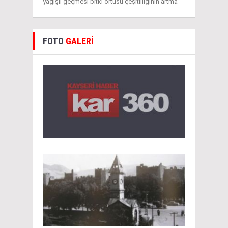
yağışlı geçmesi bitki örtüsü çeşitliliğinin artma
FOTO
GALERİ