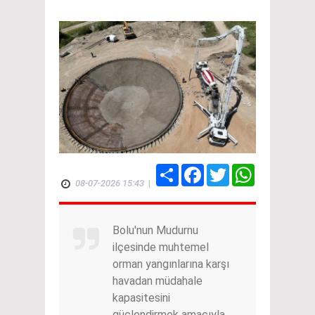
Share
Facebook
Twitter
WhatsApp
08-07-2026 15:43
|
Bolu'nun Mudurnu
ilçesinde muhtemel
orman yangınlarına karşı
havadan müdahale
kapasitesini
güçlendirmek amacıyla