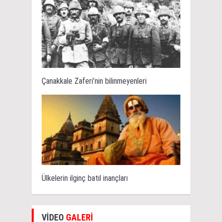
Çanakkale Zaferi’nin bilinmeyenleri
Ülkelerin ilginç batıl inançları
VİDEO
GALERİ