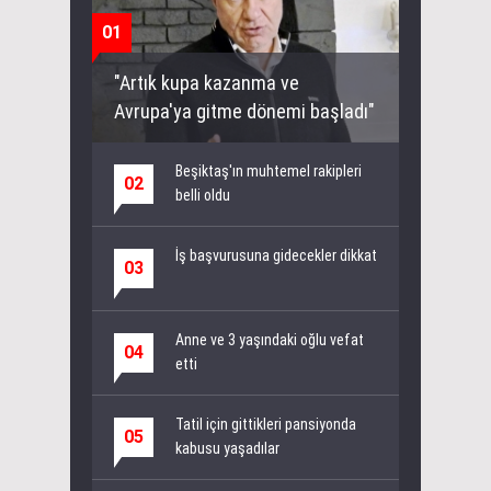
01
"Artık kupa kazanma ve
Avrupa'ya gitme dönemi başladı"
Beşiktaş'ın muhtemel rakipleri
02
belli oldu
İş başvurusuna gidecekler dikkat
03
Anne ve 3 yaşındaki oğlu vefat
04
etti
Tatil için gittikleri pansiyonda
05
kabusu yaşadılar