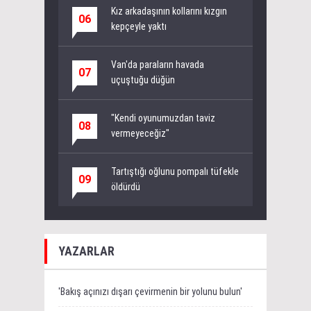
Kız arkadaşının kollarını kızgın
06
kepçeyle yaktı
Van'da paraların havada
07
uçuştuğu düğün
"Kendi oyunumuzdan taviz
08
vermeyeceğiz"
Tartıştığı oğlunu pompalı tüfekle
09
öldürdü
YAZARLAR
'Bakış açınızı dışarı çevirmenin bir yolunu bulun'