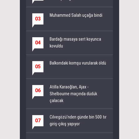
Muhammed Salah uçağa bindi
03
Bardağı masaya sert koyunca
04
kovuldu
Balkondaki komşu vurularak öldü
05
Atilla Karaoğlan, Ajax -
06
Shelbourne maçında düdük
çalacak
Cilvegözü'nden günde bin 500 tır
07
giriş-çıkış yapıyor