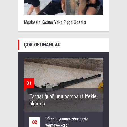
Maskesiz Kadına Yaka Paça Gözaltı
ÇOK OKUNANLAR
01
Tartıştığı oğlunu pompalı tüfekle
öldürdü
"Kendi oyunumuzdan taviz
02
vermeyeceğiz"