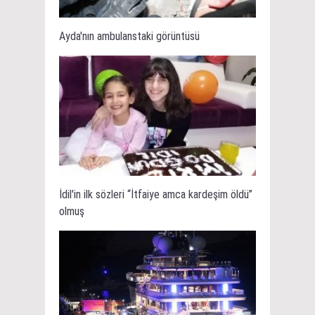
Ayda'nın ambulanstaki görüntüsü
İdil'in ilk sözleri “İtfaiye amca kardeşim öldü”
olmuş