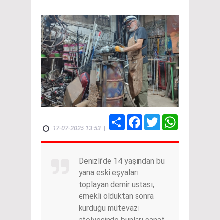
Share
Facebook
Twitter
WhatsApp
17-07-2025 13:53
|
Denizli’de 14 yaşından bu
yana eski eşyaları
toplayan demir ustası,
emekli olduktan sonra
kurduğu mütevazi
atölyesinde bunları sanat