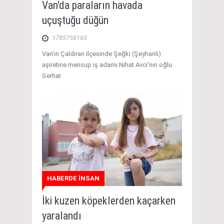
Van'da paraların havada
uçuştuğu düğün
1785758165
Van'ın Çaldıran ilçesinde Şeğki (Şeyhanlı)
aşiretine mensup iş adamı Nihat Avcı'nın oğlu
Serhat
HABERDE İNSAN
İki kuzen köpeklerden kaçarken
yaralandı