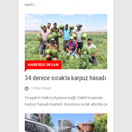
tarım i
HABERDE İNSAN
34 derece sıcakta karpuz hasadı
1785670449
Yozgat'ın Yerköy ilçesine bağlı Sekili köyünde
karpuz hasadı başladı. Kavurucu sıcak altında ça