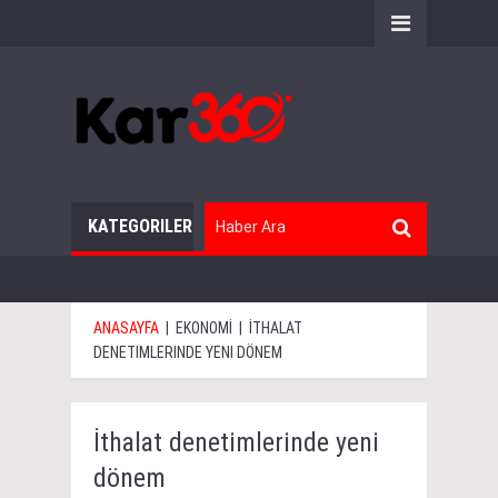
KATEGORILER
ANASAYFA
|
EKONOMİ
|
İTHALAT
DENETIMLERINDE YENI DÖNEM
İthalat denetimlerinde yeni
dönem