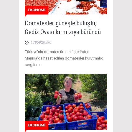
EKONOMİ
Domatesler güneşle buluştu,
Gediz Ovası kırmızıya büründü
1785920590
Türkiye'nin domates üretim üslerinden
Manisa'da hasat edilen domatesler kurutmalık
sergilere s
EKONOMİ