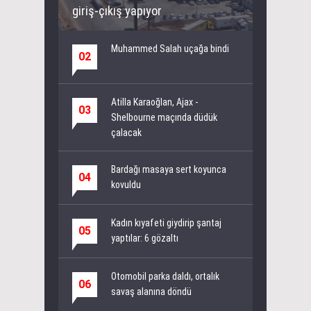
giriş-çıkış yapıyor
Muhammed Salah uçağa bindi
02
Atilla Karaoğlan, Ajax -
03
Shelbourne maçında düdük
çalacak
Bardağı masaya sert koyunca
04
kovuldu
Kadın kıyafeti giydirip şantaj
05
yaptılar: 6 gözaltı
Otomobil parka daldı, ortalık
06
savaş alanına döndü