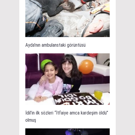
Ayda'nın ambulanstaki görüntüsü
İdil'in ilk sözleri “İtfaiye amca kardeşim öldü”
olmuş