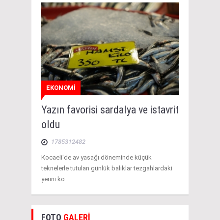
EKONOMİ
Yazın favorisi sardalya ve istavrit
oldu
1785312482
Kocaeli'de av yasağı döneminde küçük
teknelerle tutulan günlük balıklar tezgahlardaki
yerini ko
FOTO
GALERİ