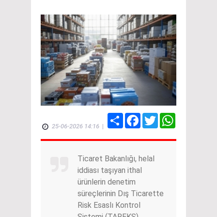
Share
Facebook
Twitter
WhatsApp
25-06-2026 14:16
|
Ticaret Bakanlığı, helal
iddiası taşıyan ithal
ürünlerin denetim
süreçlerinin Dış Ticarette
Risk Esaslı Kontrol
Sistemi (TAREKS)