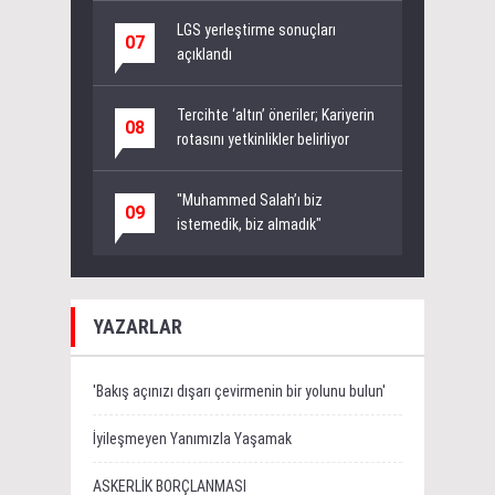
LGS yerleştirme sonuçları
07
açıklandı
Tercihte ‘altın’ öneriler; Kariyerin
08
rotasını yetkinlikler belirliyor
"Muhammed Salah’ı biz
09
istemedik, biz almadık"
YAZARLAR
'Bakış açınızı dışarı çevirmenin bir yolunu bulun'
İyileşmeyen Yanımızla Yaşamak
ASKERLİK BORÇLANMASI