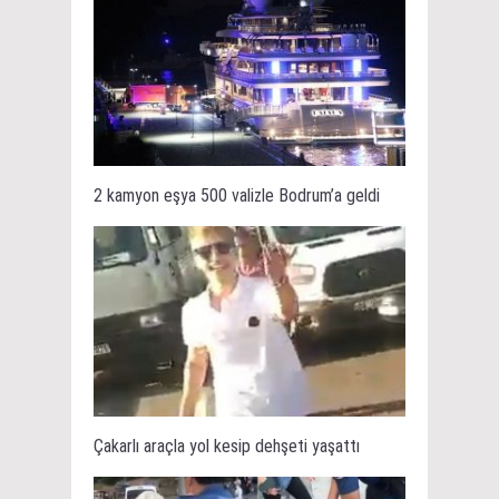
2 kamyon eşya 500 valizle Bodrum’a geldi
Çakarlı araçla yol kesip dehşeti yaşattı