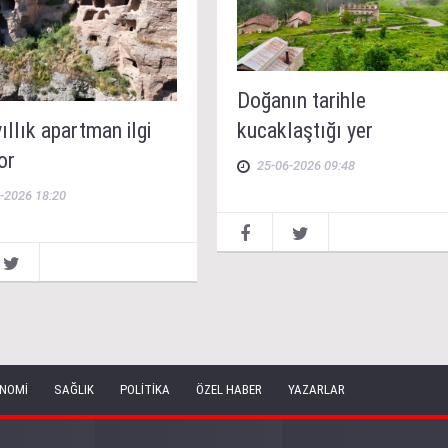
Doğanın tarihle
yıllık apartman ilgi
kucaklaştığı yer
or
25-06-2026 09:48
-2026 18:20
NOMİ
SAĞLIK
POLİTİKA
ÖZEL HABER
YAZARLAR