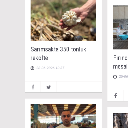
Sarımsakta 350 tonluk
rekolte
Fırınc
mesai
28-06-2026 10:37
25-06