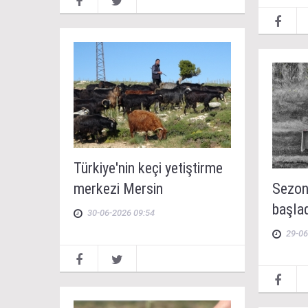
Türkiye'nin keçi yetiştirme
merkezi Mersin
Sezon
başla
30-06-2026 09:54
29-06