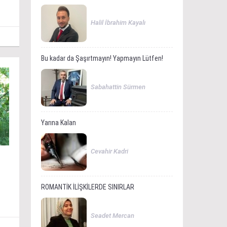
Halil İbrahim Kayalı
Bu kadar da Şaşırtmayın! Yapmayın Lütfen!
Sabahattin Sürmen
Yarına Kalan
Cevahir Kadri
ROMANTİK İLİŞKİLERDE SINIRLAR
Seadet Mercan