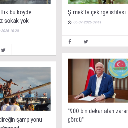
llık bu köyde
Şırnak’ta çekirge istilası
z sokak yok
06-07-2026 09:41
-2026 10:20
"900 bin dekar alan zara
direğin şampiyonu
gördü"