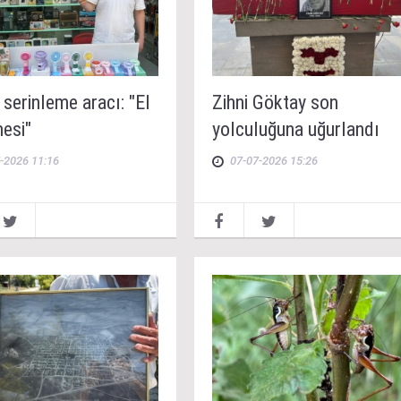
 serinleme aracı: "El
Zihni Göktay son
nesi"
yolculuğuna uğurlandı
-2026 11:16
07-07-2026 15:26