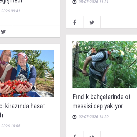
değişmedi
05-07-2026 11:21
-2026 09:41
Fındık bahçelerinde ot
i kirazında hasat
mesaisi cep yakıyor
dı
02-07-2026 14:20
-2026 10:05