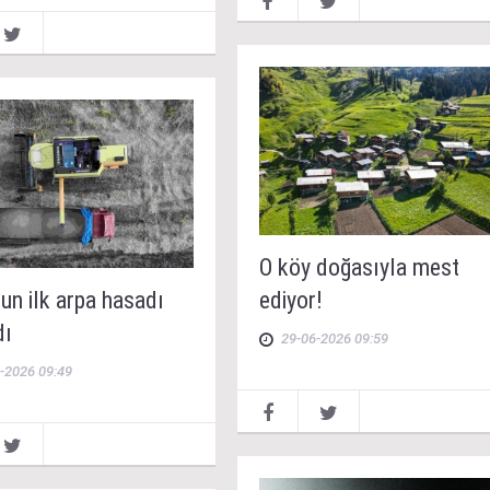
O köy doğasıyla mest
un ilk arpa hasadı
ediyor!
dı
29-06-2026 09:59
-2026 09:49