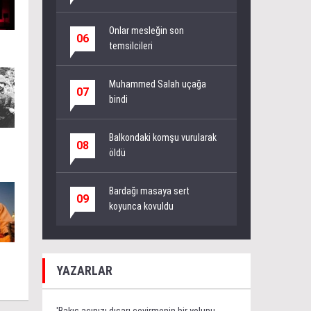
Onlar mesleğin son
06
temsilcileri
Muhammed Salah uçağa
07
bindi
Balkondaki komşu vurularak
08
öldü
Bardağı masaya sert
09
koyunca kovuldu
YAZARLAR