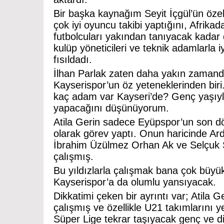
Bir başka kaynağım Seyit İçgül’ün özell
çok iyi oyuncu takibi yaptığını, Afrikad
futbolcuları yakından tanıyacak kadar 
kulüp yöneticileri ve teknik adamlarla 
fısıldadı.
İlhan Parlak zaten daha yakın zamand
Kayserispor’un öz yeteneklerinden biri
kaç adam var Kayseri’de? Genç yaşıyla 
yapacağını düşünüyorum.
Atila Gerin sadece Eyüpspor’un son dör
olarak görev yaptı. Onun haricinde Ard
İbrahim Üzülmez Orhan Ak ve Selçuk Ş
çalışmış.
Bu yıldızlarla çalışmak bana çok büyük
Kayserispor’a da olumlu yansıyacak.
Dikkatimi çeken bir ayrıntı var; Atila 
çalışmış ve özellikle U21 takımlarını y
Süper Lige tekrar taşıyacak genç ve 