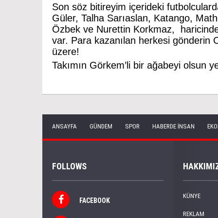
Son söz bitireyim içerideki futbolcul
Güler, Talha Sarıaslan, Katango, Math
Özbek ve Nurettin Korkmaz, haricinde
var. Para kazanılan herkesi gönderin 
üzere!
Takımın Görkem’li bir ağabeyi olsun ye
ANSAYFA
GÜNDEM
SPOR
HABERDE İNSAN
EKO
FOLLOWS
HAKKIMI
KÜNYE
FACEBOOK
REKLAM