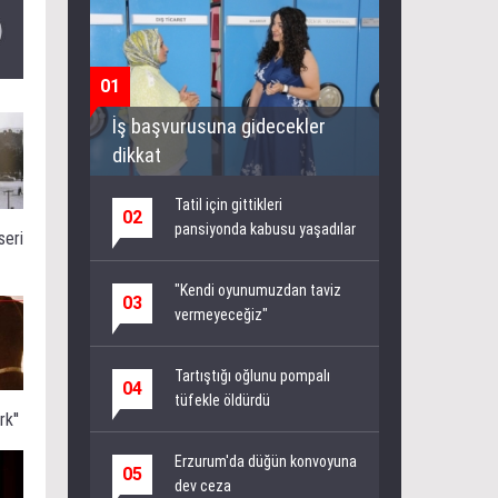
01
İş başvurusuna gidecekler
dikkat
Tatil için gittikleri
02
pansiyonda kabusu yaşadılar
seri
"Kendi oyunumuzdan taviz
03
vermeyeceğiz"
Tartıştığı oğlunu pompalı
04
tüfekle öldürdü
k''
Erzurum'da düğün konvoyuna
05
dev ceza