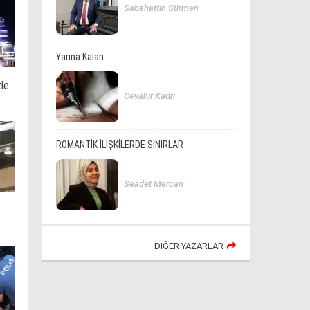
Sabahattin Sürmen
Yarına Kalan
zle
Cevahir Kadri
ROMANTİK İLİŞKİLERDE SINIRLAR
Seadet Mercan
DIĞER YAZARLAR