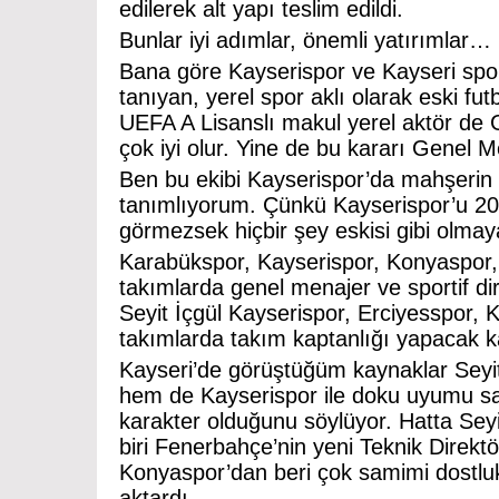
edilerek alt yapı teslim edildi.
Bunlar iyi adımlar, önemli yatırımlar…
Bana göre Kayserispor ve Kayseri spo
tanıyan, yerel spor aklı olarak eski fu
UEFA A Lisanslı makul yerel aktör de G
çok iyi olur. Yine de bu kararı Genel M
Ben bu ekibi Kayserispor’da mahşerin 3
tanımlıyorum. Çünkü Kayserispor’u 2
görmezsek hiçbir şey eskisi gibi olma
Karabükspor, Kayserispor, Konyaspor,
takımlarda genel menajer ve sportif di
Seyit İçgül Kayserispor, Erciyesspor, 
takımlarda takım kaptanlığı yapacak ka
Kayseri’de görüştüğüm kaynaklar Seyit
hem de Kayserispor ile doku uyumu sağ
karakter olduğunu söylüyor. Hatta Seyi
biri Fenerbahçe’nin yeni Teknik Direkt
Konyaspor’dan beri çok samimi dostluk
aktardı.