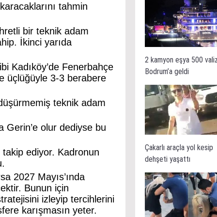
çıkaracaklarını tahmin
öhretli bir teknik adam
hip. İkinci yarıda
2 kamyon eşya 500 vali
ibi Kadıköy’de Fenerbahçe
Bodrum’a geldi
iye üçlüğüyle 3-3 berabere
ı düşürmemiş teknik adam
ila Gerin’e olur dediyse bu
Çakarlı araçla yol kesip
u takip ediyor. Kadronun
dehşeti yaşattı
u.
rsa 2027 Mayıs’ında
ktir. Bunun için
ratejisini izleyip tercihlerini
nsfere karışmasın yeter.