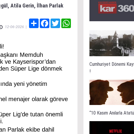
çgül, Atila Gerin, İlhan Parlak
Share
Facebook
Twitter
WhatsApp
12-06-2026
|
i!
 Başkanı Memduh
ek ve Kayserispor’dan
Cumhuriyet Dönemi Kay
niden Süper Lige dönmek
!
ığında yeni yönetim
nel menajer olarak göreve
“10 Kasım Anılarla Atatür
per Lig’de tutan önemli
i.
an Parlak ekibe dahil