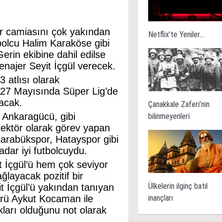
r camiasını çok yakından
Netflix'te Yeniler...
tbolcu Halim Karaköse gibi
erin ekibine dahil edilse
enajer Seyit İçgül verecek.
 atlısı olarak
027 Mayısında Süper Lig’de
yacak.
Çanakkale Zaferi’nin
 Ankaragücü, gibi
bilinmeyenleri
rektör olarak görev yapan
Karabükspor, Hatayspor gibi
dar iyi futbolcuydu.
 İçgül’ü hem çok seviyor
layacak pozitif bir
Ülkelerin ilginç batıl
t İçgül’ü yakından tanıyan
inançları
örü Aykut Kocaman ile
ları olduğunu not olarak