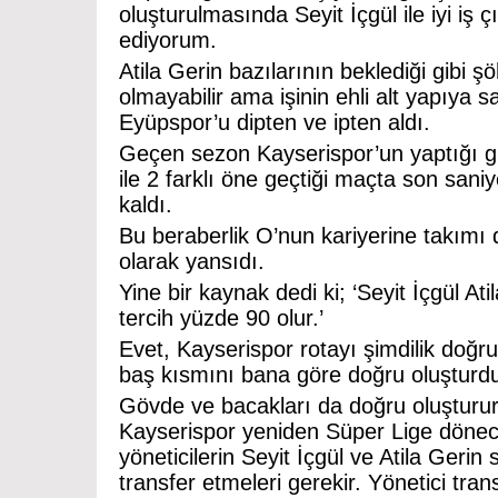
oluşturulmasında Seyit İçgül ile iyi iş 
ediyorum.
Atila Gerin bazılarının beklediği gibi ş
olmayabilir ama işinin ehli alt yapıya sa
Eyüpspor’u dipten ve ipten aldı.
Geçen sezon Kayserispor’un yaptığı g
ile 2 farklı öne geçtiği maçta son san
kaldı.
Bu beraberlik O’nun kariyerine takım
olarak yansıdı.
Yine bir kaynak dedi ki; ‘Seyit İçgül At
tercih yüzde 90 olur.’
Evet, Kayserispor rotayı şimdilik doğr
baş kısmını bana göre doğru oluşturd
Gövde ve bacakları da doğru oluşturu
Kayserispor yeniden Süper Lige dönece
yöneticilerin Seyit İçgül ve Atila Gerin st
transfer etmeleri gerekir. Yönetici tra