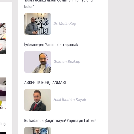
'Bakış açınızı dışarı çevirmenin bir yolunu
bulun'
Dr. Metin Koç
İyileşmeyen Yanımızla Yaşamak
Gökhan Bozkuş
ASKERLİK BORÇLANMASI
Halil İbrahim Kayalı
Bu kadar da Şaşırtmayın! Yapmayın Lütfen!
muş