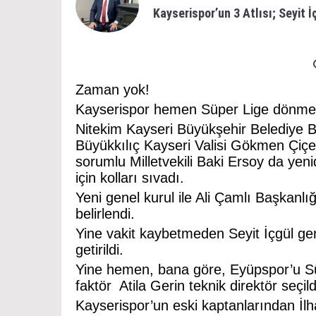
Kayserispor’un 3 Atlısı; Seyit İ
Zaman yok!
Kayserispor hemen Süper Lige dönmel
Nitekim Kayseri Büyükşehir Belediye
Büyükkılıç Kayseri Valisi Gökmen Çiç
sorumlu Milletvekili Baki Ersoy da ye
için kolları sıvadı.
Yeni genel kurul ile Ali Çamlı Başkanl
belirlendi.
Yine vakit kaybetmeden Seyit İçgül ge
getirildi.
Yine hemen, bana göre, Eyüpspor’u Sü
faktör Atila Gerin teknik direktör seçild
Kayserispor’un eski kaptanlarından İlh