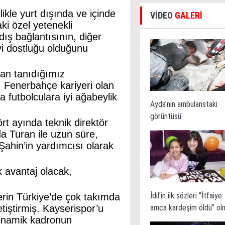
ikle yurt dışında ve içinde
VİDEO
GALERİ
aki özel yetenekli
dış bağlantısının, diğer
iyi dostluğu olduğunu
an tanıdığımız
. Fenerbahçe kariyeri olan
futbolculara iyi ağabeylik
Ayda'nın ambulanstaki
görüntüsü
t ayında teknik direktör
a Turan ile uzun süre,
ahin’in yardımcısı olarak
 avantaj olacak,
İdil'in ilk sözleri “İtfaiye
Gerin Türkiye’de çok takımda
amca kardeşim öldü” ol
etiştirmiş. Kayserispor’u
dinamik kadronun