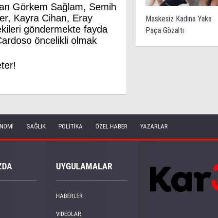
ardan Görkem Sağlam, Semih
er, Kayra Cihan, Eray
Maskesiz Kadına Yaka
kileri göndermekte fayda
Paça Gözaltı
Cardoso öncelikli olmak
ter!
NOMİ
SAĞLIK
POLİTİKA
ÖZEL HABER
YAZARLAR
ZDA
UYGULAMALAR
HABERLER
VIDEOLAR