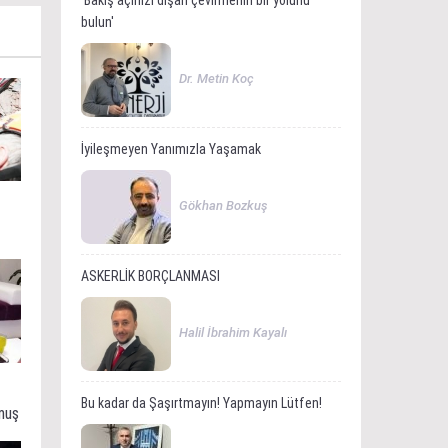
'Bakış açınızı dışarı çevirmenin bir yolunu
bulun'
Dr. Metin Koç
İyileşmeyen Yanımızla Yaşamak
Gökhan Bozkuş
ASKERLİK BORÇLANMASI
Halil İbrahim Kayalı
Bu kadar da Şaşırtmayın! Yapmayın Lütfen!
muş