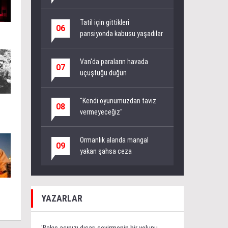
Tatil için gittikleri
06
pansiyonda kabusu yaşadılar
Van'da paraların havada
07
uçuştuğu düğün
"Kendi oyunumuzdan taviz
08
vermeyeceğiz"
Ormanlık alanda mangal
09
yakan şahsa ceza
YAZARLAR