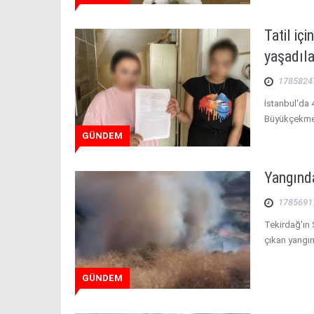
Tatil iç
yaşadıla
1785824
İstanbul'da 4 
Büyükçekme
GÜNDEM
Yangınd
1785691
Tekirdağ'ın
çıkan yangın
GÜNDEM