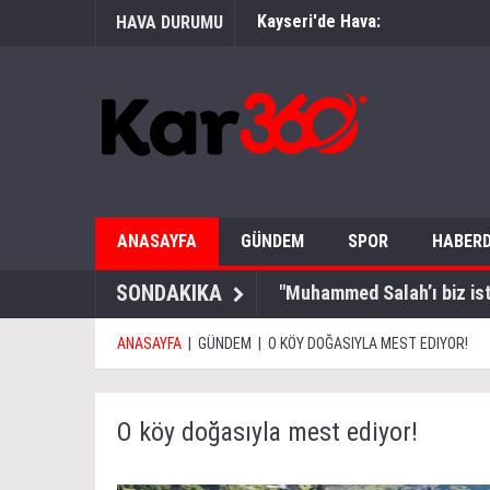
Kayseri'de Hava:
HAVA DURUMU
ANASAYFA
GÜNDEM
SPOR
HABERD
SONDAKIKA
"Muhammed Salah’ı biz is
ANASAYFA
|
GÜNDEM
|
O KÖY DOĞASIYLA MEST EDIYOR!
O köy doğasıyla mest ediyor!