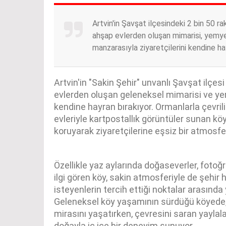
Artvin'in Şavşat ilçesindeki 2 bin 50 
ahşap evlerden oluşan mimarisi, yemye
manzarasıyla ziyaretçilerini kendine ha
Artvin'in "Sakin Şehir" unvanlı Şavşat ilç
evlerden oluşan geleneksel mimarisi ve ye
kendine hayran bırakıyor. Ormanlarla çevri
evleriyle kartpostallık görüntüler sunan köy
koruyarak ziyaretçilerine eşsiz bir atmosfe
Özellikle yaz aylarında doğaseverler, fotoğr
ilgi gören köy, sakin atmosferiyle de şehi
isteyenlerin tercih ettiği noktalar arasında y
Geleneksel köy yaşamının sürdüğü köyede, 
mirasını yaşatırken, çevresini saran yaylal
doğayla iç içe bir deneyim sunuyor.