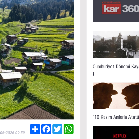
Cumhuriyet Dönemi Kay
!
“10 Kasım Anılarla Atatür
Share
Facebook
Twitter
WhatsApp
-06-2026 09:59
|