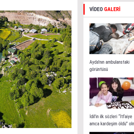
VİDEO
GALERİ
Ayda'nın ambulanstaki
görüntüsü
İdil'in ilk sözleri “İtfaiye
amca kardeşim öldü” ol