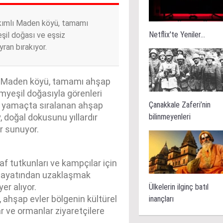
rakımlı Maden köyü, tamamı
Netflix'te Yeniler...
şil doğası ve eşsiz
yran bırakıyor.
esi Maden köyü, tamamı ahşap
myeşil doğasıyla görenleri
Çanakkale Zaferi’nin
li yamaçta sıralanan ahşap
bilinmeyenleri
, doğal dokusunu yıllardır
r sunuyor.
af tutkunları ve kampçılar için
r hayatından uzaklaşmak
er alıyor.
Ülkelerin ilginç batıl
ahşap evler bölgenin kültürel
inançları
ar ve ormanlar ziyaretçilere