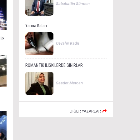
Sabahattin Sürmen
Yarına Kalan
zle
Cevahir Kadri
ROMANTİK İLİŞKİLERDE SINIRLAR
Seadet Mercan
DIĞER YAZARLAR