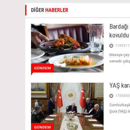
DİĞER
HABERLER
Bardağı
kovuldu
1785911
Masaya çay 
senedir çalı
GÜNDEM
YAŞ kara
1785850
Cumhurbaşka
Şura (YAŞ) k
GÜNDEM