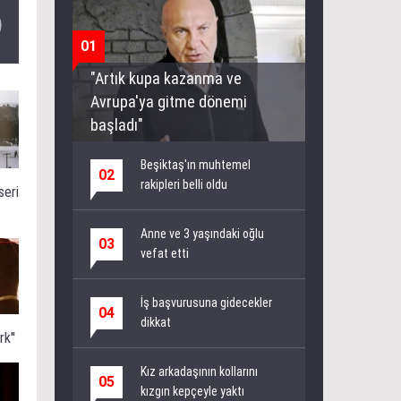
01
"Artık kupa kazanma ve
Avrupa'ya gitme dönemi
başladı"
Beşiktaş'ın muhtemel
02
rakipleri belli oldu
seri
Anne ve 3 yaşındaki oğlu
03
vefat etti
İş başvurusuna gidecekler
04
dikkat
k''
Kız arkadaşının kollarını
05
kızgın kepçeyle yaktı