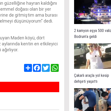
n güzelliğine hayran kaldığını
kemmel doğası olan bir yer
lerine de gitmiştim ama burası
gelmeyi düşünüyorum" dedi.
2 kamyon eşya 500 vali
Bodrum’a geldi
oruyan Maden köyü, dört
 aylarında kentin en etkileyici
 ağırlıyor.
Share
Facebook
Twitter
WhatsApp
Çakarlı araçla yol kesip
dehşeti yaşattı