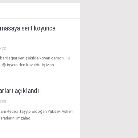
 masaya sert koyunca
732
bardağını sert şekilde koyan garson, 10
ştığı işyerinden kovuldu. İş Mah
rları açıklandı!
550
nı Recep Tayyip Erdoğan Yüksek Askeri
ararlarını imzaladı.