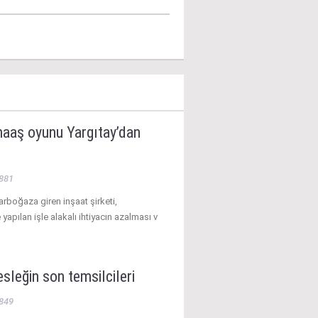
maaş oyunu Yargıtay’dan
881
boğaza giren inşaat şirketi,
yapılan işle alakalı ihtiyacın azalması v
sleğin son temsilcileri
849