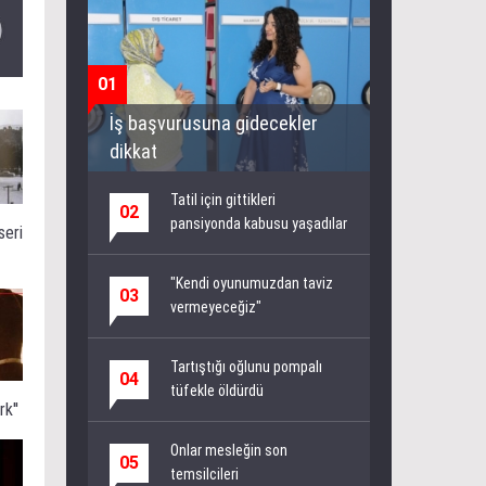
01
İş başvurusuna gidecekler
dikkat
Tatil için gittikleri
02
pansiyonda kabusu yaşadılar
seri
"Kendi oyunumuzdan taviz
03
vermeyeceğiz"
Tartıştığı oğlunu pompalı
04
tüfekle öldürdü
k''
Onlar mesleğin son
05
temsilcileri