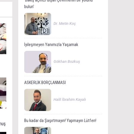
'Bakış açınızı dışarı çevirmenin bir yolunu
bulun'
Dr. Metin Koç
İyileşmeyen Yanımızla Yaşamak
Gökhan Bozkuş
ASKERLİK BORÇLANMASI
Halil İbrahim Kayalı
Bu kadar da Şaşırtmayın! Yapmayın Lütfen!
muş