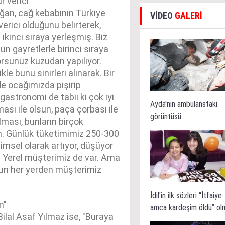
r verici"
ğan, cağ kebabının Türkiye
VİDEO
GALERİ
verici olduğunu belirterek,
ikinci sıraya yerleşmiş. Biz
ün gayretlerle birinci sıraya
yorsunuz kuzudan yapılıyor.
le bunu sinirleri alınarak. Bir
e ocağımızda pişirip
gastronomi de tabii ki çok iyi
Ayda'nın ambulanstaki
ası ile olsun, paça çorbası ile
görüntüsü
lması, bunların birçok
ah. Günlük tüketimimiz 250-300
msel olarak artıyor, düşüyor
z. Yerel müşterimiz de var. Ama
sun her yerden müşterimiz
İdil'in ilk sözleri “İtfaiye
m"
amca kardeşim öldü” ol
Bilal Asaf Yılmaz ise, "Buraya