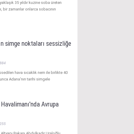
aklaşık 35 yıldır kuzine soba üreten
ı, bir zamanlar onlarca sobacının
n simge noktaları sessizliğe
884
sedilen hava sıcaklık nem ile birlikte 40
unca Adana'nın tarihi simgele
l Havalimanı'nda Avrupa
255
 Altyapı Bakanı Abdulkadir Uraloğlu,