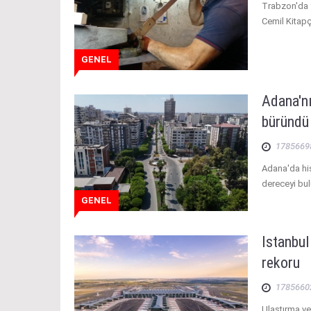
Trabzon'da y
Cemil Kitapç
GENEL
Adana'nı
büründü
1785669
Adana'da his
dereceyi bul
GENEL
İstanbu
rekoru
1785660
Ulaştırma ve