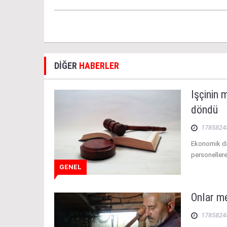
DİĞER
HABERLER
İşçinin 
döndü
1785824
Ekonomik dar
personellere 
GENEL
Onlar me
1785824