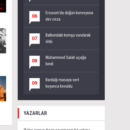
Erzurum'da düğün konvoyuna
06
dev ceza
Balkondaki komşu vurularak
07
öldü
Muhammed Salah uçağa
08
bindi
Bardağı masaya sert
09
koyunca kovuldu
YAZARLAR