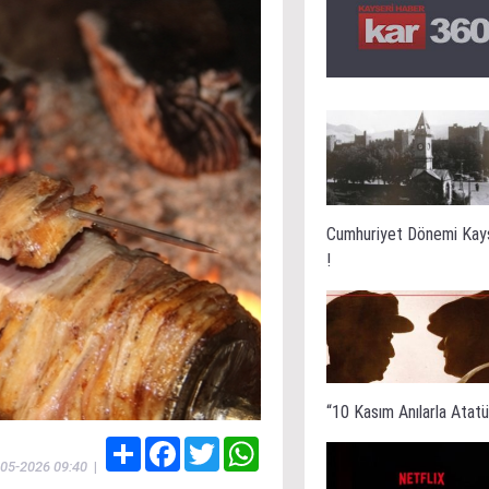
Cumhuriyet Dönemi Kay
!
“10 Kasım Anılarla Atatür
Share
Facebook
Twitter
WhatsApp
-05-2026 09:40
|