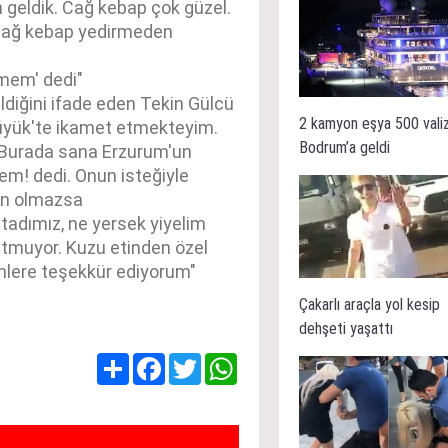
geldik. Cağ kebap çok güzel.
cağ kebap yedirmeden
mem' dedi"
diğini ifade eden Tekin Gülcü
2 kamyon eşya 500 vali
üyük'te ikamet etmekteyim.
Bodrum’a geldi
 ‘Burada sana Erzurum'un
m! dedi. Onun isteğiyle
çin olmazsa
tadımız, ne yersek yiyelim
tmuyor. Kuzu etinden özel
enlere teşekkür ediyorum"
Çakarlı araçla yol kesip
dehşeti yaşattı
Share
Facebook
Twitter
WhatsApp