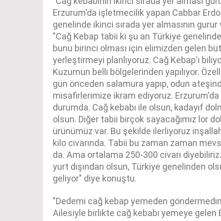
"Cağ kebabının ikinci sırada yer alması guru
Erzurum'da işletmecilik yapan Cabbar Erdo
genelinde ikinci sırada yer almasının gurur 
"Cağ Kebap tabii ki şu an Türkiye genelinde 
bunu birinci olması için elimizden gelen büt
yerleştirmeyi planlıyoruz. Cağ Kebap'ı bili
Kuzumun belli bölgelerinden yapılıyor. Özellik
gün önceden salamura yapıp, odun ateşind
misafirlerimize ikram ediyoruz. Erzurum'da 
durumda. Cağ kebabı ile olsun, kadayıf dolm
olsun. Diğer tabii birçok sayacağımız lor do
ürünümüz var. Bu şekilde ilerliyoruz inşall
kilo civarında. Tabii bu zaman zaman mevsi
da. Ama ortalama 250-300 civarı diyebiliri
yurt dışından olsun, Türkiye genelinden ol
geliyor" diye konuştu.
"Dedemi cağ kebap yemeden göndermedi
Ailesiyle birlikte cağ kebabı yemeye gelen 