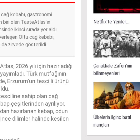
tu cağ kebabı, gastronomi
Netflix'te Yeniler...
 biri olan TasteAtlas'ın
inde ikinci sırada yer aldı.
 yerleşen Oltu cağ kebabı,
 da zirvede gösterildi.
Çanakkale Zaferi’nin
as, 2026 yılı için hazırladığı
bilinmeyenleri
 yayımladı. Türk mutfağının
de, Erzurum'un tescilli ürünü
ldu.
tesciline sahip olan cağ
bap çeşitlerinden ayrılıyor.
ından hazırlanan kebap, odun
Ülkelerin ilginç batıl
. İnce dilimler halinde kesilen
inançları
.