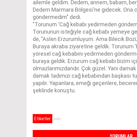
ailemle geldim. Dedem, annem, babam, ben 
Dedem Marmara Bölgesi'ne gidecek. Ona 
göndermedim" dedi.
"Torunum ‘Cağ kebabı yedirmeden gönder
Torununun isteğiyle cağ kebabı yemeye gel
de, "Aslen Erzurumluyum. Ama Bilecik Boz
Buraya akraba ziyaretine geldik. Torunum
yöresel cağ kebabını yedirmeden gönderme
buraya geldik. Erzurum cağ kebabı bizim i
olmazlarımızdandır. Çok güzel. Yani damak 
damak tadımızı cağ kebabından başkası tu
yapılır. Yapanlara, emeği geçenlere, becer
şeklinde konuştu.
Etiketler
YORUMLAR