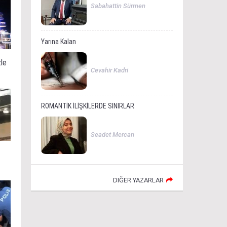
Sabahattin Sürmen
Yarına Kalan
zle
Cevahir Kadri
ROMANTİK İLİŞKİLERDE SINIRLAR
Seadet Mercan
DIĞER YAZARLAR