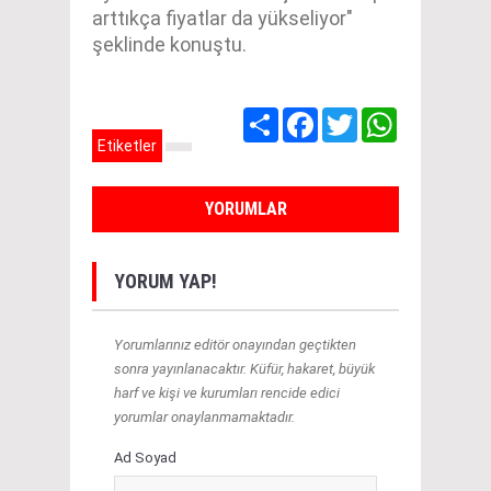
arttıkça fiyatlar da yükseliyor"
şeklinde konuştu.
Share
Facebook
Twitter
WhatsApp
Etiketler
YORUMLAR
YORUM YAP!
Yorumlarınız editör onayından geçtikten
sonra yayınlanacaktır. Küfür, hakaret, büyük
harf ve kişi ve kurumları rencide edici
yorumlar onaylanmamaktadır.
Ad Soyad