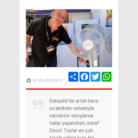
Share
Facebook
Twitter
WhatsApp
22-06-2026 09:51
|
Eskişehir'de artan hava
sıcaklıkları sebebiyle
vantilatör satışlarına
talep yaşanırken, esnaf
Davut Toplar en çok
tercih edilen kule tipi,