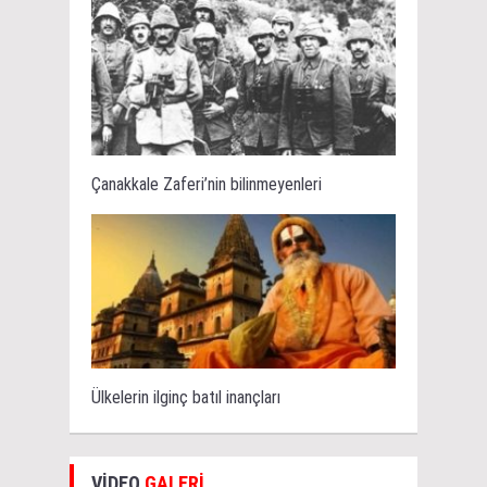
Çanakkale Zaferi’nin bilinmeyenleri
Ülkelerin ilginç batıl inançları
VİDEO
GALERİ