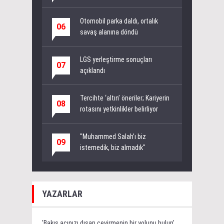
Otomobil parka daldı, ortalık
06
savaş alanına döndü
LGS yerleştirme sonuçları
07
açıklandı
Tercihte ‘altın’ öneriler; Kariyerin
08
rotasını yetkinlikler belirliyor
"Muhammed Salah’ı biz
09
istemedik, biz almadık"
YAZARLAR
'Bakış açınızı dışarı çevirmenin bir yolunu bulun'