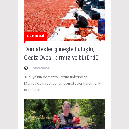
EKONOMİ
Domatesler güneşle buluştu,
Gediz Ovası kırmızıya büründü
1785920590
Türkiye'nin domates üretim üslerinden
Manisa'da hasat edilen domatesler kurutmalık
sergilere s