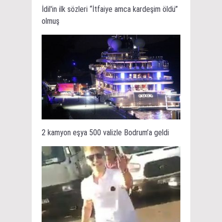
İdil'in ilk sözleri “İtfaiye amca kardeşim öldü”
olmuş
2 kamyon eşya 500 valizle Bodrum’a geldi