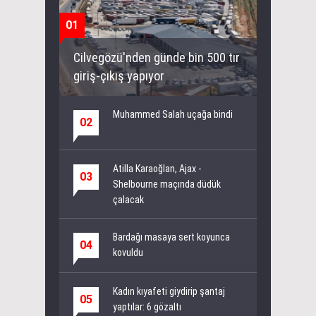
01
Cilvegözü'nden günde bin 500 tır
giriş-çıkış yapıyor
Muhammed Salah uçağa bindi
02
Atilla Karaoğlan, Ajax -
03
Shelbourne maçında düdük
çalacak
Bardağı masaya sert koyunca
04
kovuldu
Kadın kıyafeti giydirip şantaj
05
yaptılar: 6 gözaltı