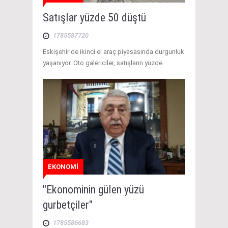
Satışlar yüzde 50 düştü
1785587720
Eskişehir'de ikinci el araç piyasasında durgunluk
yaşanıyor. Oto galericiler, satışların yüzde
EKONOMİ
"Ekonominin gülen yüzü
gurbetçiler"
1785586683