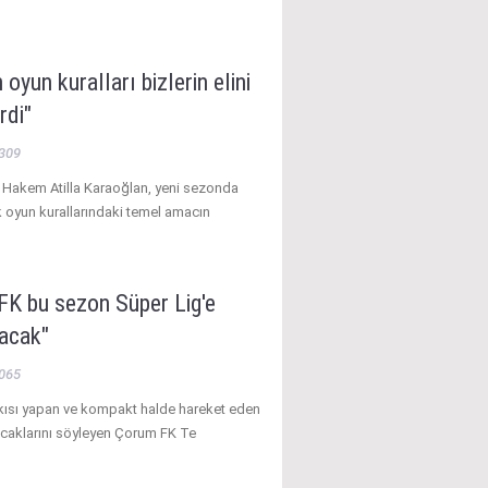
 oyun kuralları bizlerin elini
rdi"
309
ı Hakem Atilla Karaoğlan, yeni sezonda
 oyun kurallarındaki temel amacın
FK bu sezon Süper Lig'e
tacak"
065
kısı yapan ve kompakt halde hareket eden
acaklarını söyleyen Çorum FK Te