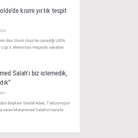
lde’de kısmi yırtık tespit
636
nin dün Sturm Graz ile oynadığı UEFA
Ligi 3. eleme turu maçında sakatlan
ed Salah’ı biz istemedik,
dık"
491
lübü Başkanı Serdal Adalı, Trabzonspor
ya varan Muhammed Salah’ın transfe