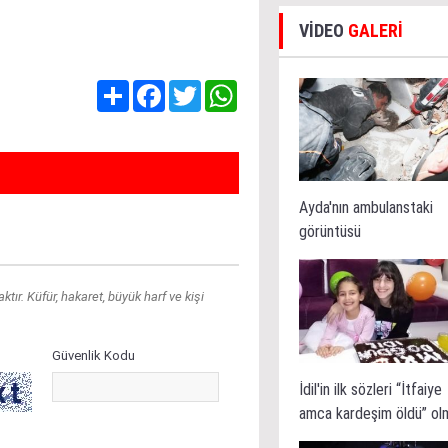
VİDEO
GALERİ
Share
Facebook
Twitter
WhatsApp
Ayda'nın ambulanstaki
görüntüsü
ır. Küfür, hakaret, büyük harf ve kişi
Güvenlik Kodu
İdil'in ilk sözleri “İtfaiye
amca kardeşim öldü” ol