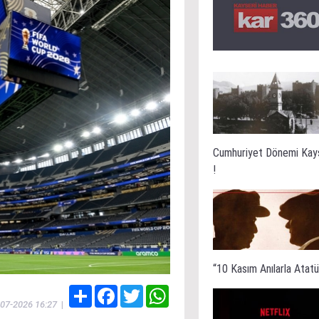
Cumhuriyet Dönemi Kay
!
“10 Kasım Anılarla Atatür
Share
Facebook
Twitter
WhatsApp
-07-2026 16:27
|