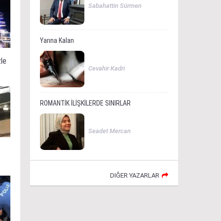
Sabahattin Sürmen
Yarına Kalan
zle
Cevahir Kadri
ROMANTİK İLİŞKİLERDE SINIRLAR
Seadet Mercan
DIĞER YAZARLAR