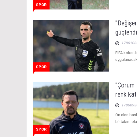
SPOR
"Değişen
güçlendi
1786108
FIFA kokartl
uygulanacak
SPOR
"Çorum 
renk ka
1786093
Ön alan bas
bir takım ol
SPOR