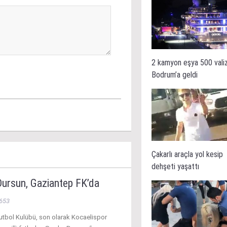
2 kamyon eşya 500 vali
Bodrum’a geldi
Çakarlı araçla yol kesip
dehşeti yaşattı
Dursun, Gaziantep FK’da
653
utbol Kulübü, son olarak Kocaelispor