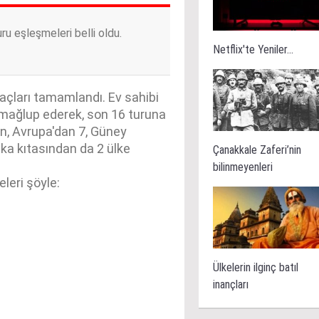
u eşleşmeleri belli oldu.
Netflix'te Yeniler...
çları tamamlandı. Ev sahibi
 mağlup ederek, son 16 turuna
n, Avrupa'dan 7, Güney
ka kıtasından da 2 ülke
Çanakkale Zaferi’nin
bilinmeyenleri
leri şöyle:
Ülkelerin ilginç batıl
inançları