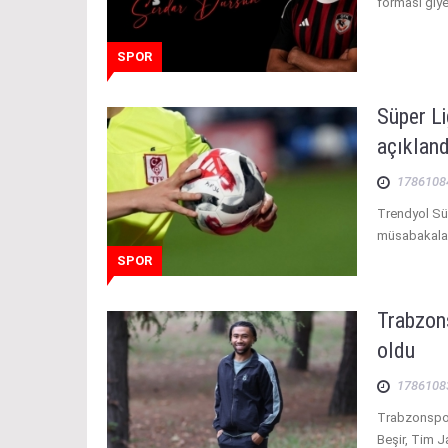
forması giye
SPOR
Süper Li
açıkland
1786108
Trendyol Süp
müsabakaları
SPOR
Trabzons
oldu
1786108
Trabzonspor
Beşir, Tim Ja