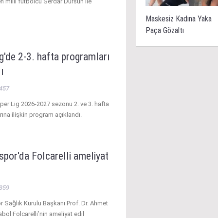
n milli futbolcu Serdar Dursun ile
Maskesiz Kadına Yaka
Paça Gözaltı
g'de 2-3. hafta programları
ı
457
er Lig 2026-2027 sezonu 2. ve 3. hafta
na ilişkin program açıklandı.
por'da Folcarelli ameliyat
359
 Sağlık Kurulu Başkanı Prof. Dr. Ahmet
bol Folcarelli’nin ameliyat edil