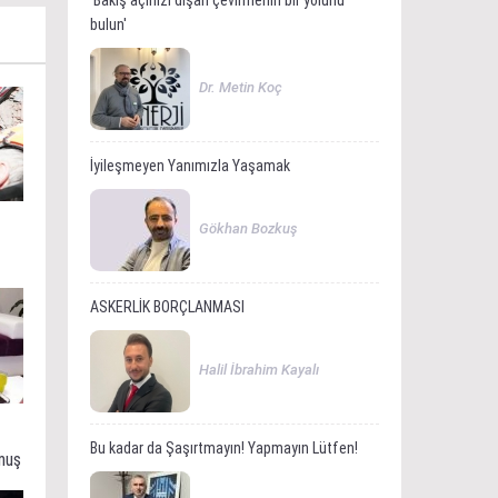
'Bakış açınızı dışarı çevirmenin bir yolunu
bulun'
Dr. Metin Koç
İyileşmeyen Yanımızla Yaşamak
Gökhan Bozkuş
ASKERLİK BORÇLANMASI
Halil İbrahim Kayalı
Bu kadar da Şaşırtmayın! Yapmayın Lütfen!
muş