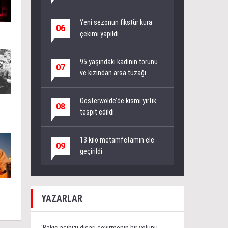
Yeni sezonun fikstür kura
06
çekimi yapıldı
95 yaşındaki kadının torunu
07
ve kızından arsa tuzağı
Oosterwolde’de kısmi yırtık
08
tespit edildi
13 kilo metamfetamin ele
09
geçirildi
YAZARLAR