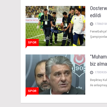
Oosterwo
edildi
1786018
Fenerbahçe’
Şampiyonlar 
SPOR
"Muhamm
biz alma
1785935
Beşiktaş Ku
ile anlaşma
SPOR