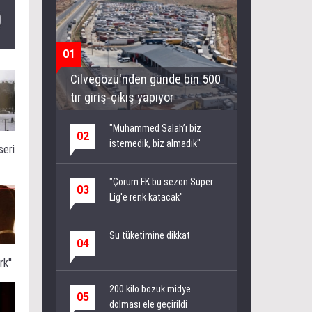
01
Cilvegözü'nden günde bin 500
tır giriş-çıkış yapıyor
"Muhammed Salah’ı biz
02
istemedik, biz almadık"
seri
"Çorum FK bu sezon Süper
03
Lig'e renk katacak"
Su tüketimine dikkat
04
k''
200 kilo bozuk midye
05
dolması ele geçirildi