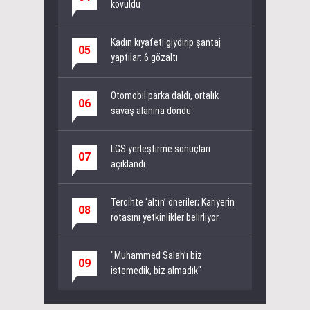
kovuldu
Kadın kıyafeti giydirip şantaj
05
yaptılar: 6 gözaltı
Otomobil parka daldı, ortalık
06
savaş alanına döndü
LGS yerleştirme sonuçları
07
açıklandı
Tercihte ‘altın’ öneriler; Kariyerin
08
rotasını yetkinlikler belirliyor
"Muhammed Salah’ı biz
09
istemedik, biz almadık"