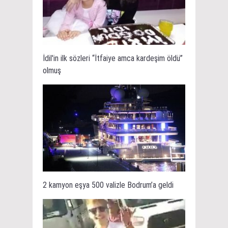
İdil'in ilk sözleri “İtfaiye amca kardeşim öldü”
olmuş
2 kamyon eşya 500 valizle Bodrum’a geldi