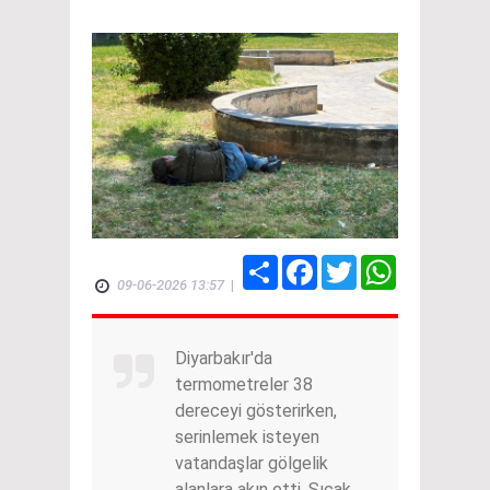
Share
Facebook
Twitter
WhatsApp
09-06-2026 13:57
|
Diyarbakır'da
termometreler 38
dereceyi gösterirken,
serinlemek isteyen
vatandaşlar gölgelik
alanlara akın etti. Sıcak