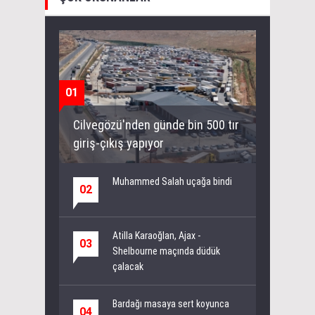
01
Cilvegözü'nden günde bin 500 tır
giriş-çıkış yapıyor
Muhammed Salah uçağa bindi
02
Atilla Karaoğlan, Ajax -
03
Shelbourne maçında düdük
çalacak
Bardağı masaya sert koyunca
04