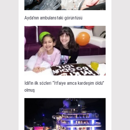
Ayda'nın ambulanstaki görüntüsü
İdil'in ilk sözleri “İtfaiye amca kardeşim öldü”
olmuş