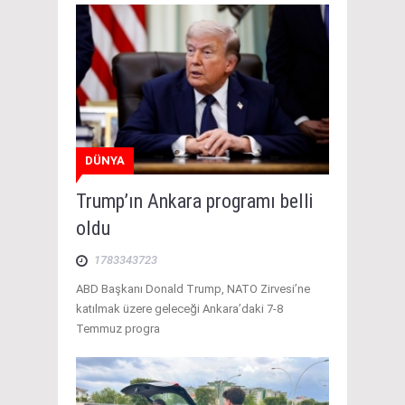
DÜNYA
Trump’ın Ankara programı belli
oldu
1783343723
ABD Başkanı Donald Trump, NATO Zirvesi’ne
katılmak üzere geleceği Ankara’daki 7-8
Temmuz progra