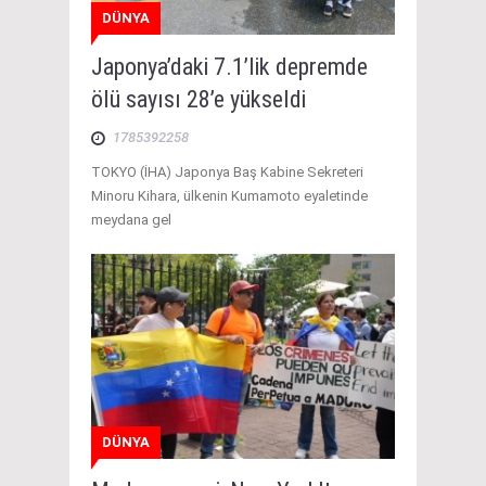
DÜNYA
Japonya’daki 7.1’lik depremde
ölü sayısı 28’e yükseldi
1785392258
TOKYO (İHA) Japonya Baş Kabine Sekreteri
Minoru Kihara, ülkenin Kumamoto eyaletinde
meydana gel
DÜNYA