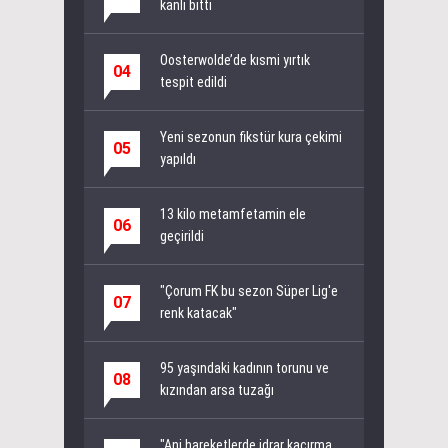
kanlı bitti
Oosterwolde’de kısmi yırtık
04
tespit edildi
Yeni sezonun fikstür kura çekimi
05
yapıldı
13 kilo metamfetamin ele
06
geçirildi
"Çorum FK bu sezon Süper Lig'e
07
renk katacak"
95 yaşındaki kadının torunu ve
08
kızından arsa tuzağı
"Ani hareketlerde idrar kaçırma