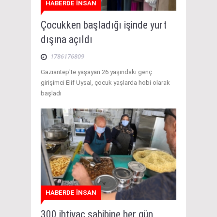
HABERDE İNSAN
Çocukken başladığı işinde yurt
dışına açıldı
1786176809
Gaziantep'te yaşayan 26 yaşındaki genç
girişimci Elif Uysal, çocuk yaşlarda hobi olarak
başladı
HABERDE İNSAN
300 ihtiyaç sahibine her gün