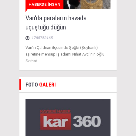
HABERDE İNSAN
Van'da paraların havada
uçuştuğu düğün
1785758165
Van'ın Çaldıran ilçesinde Şeğki (Şeyhanlı)
aşiretine mensup iş adamı Nihat Avcı'nın oğlu
Serhat
FOTO
GALERİ