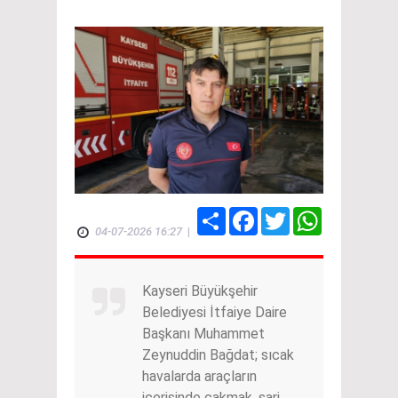
Share
Facebook
Twitter
WhatsApp
04-07-2026 16:27
|
Kayseri Büyükşehir
Belediyesi İtfaiye Daire
Başkanı Muhammet
Zeynuddin Bağdat; sıcak
havalarda araçların
içerisinde çakmak, şarj