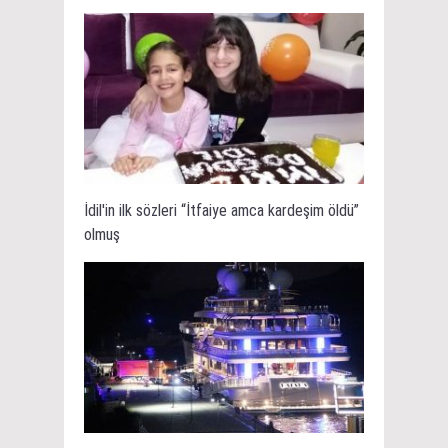
İdil'in ilk sözleri “İtfaiye amca kardeşim öldü”
olmuş