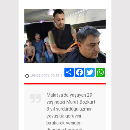
Share
Facebook
Twitter
WhatsApp
29-06-2026 09:53
|
Malatya'da yaşayan 29
yaşındaki Murat Bozkurt
8 yıl sürdürdüğü uzman
çavuşluk görevini
bırakarak yeniden
döndüğü berberlik