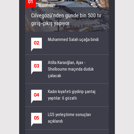
01
Cilvegözü'nden günde bin 500 tır
giriş-çıkış yapıyor
Muhammed Salah uçağa bindi
02
Atilla Karaoğlan, Ajax -
03
Shelbourne maçında düdük
çalacak
Kadın kıyafeti giydirip şantaj
04
yaptılar: 6 gözaltı
LGS yerleştirme sonuçları
05
açıklandı