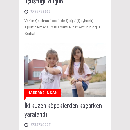
uçuştuğu düğün
1785758165
Van'ın Çaldıran ilçesinde Şeğki (Şeyhanlı)
aşiretine mensup iş adamı Nihat Avcı'nın oğlu
Serhat
HABERDE İNSAN
İki kuzen köpeklerden kaçarken
yaralandı
1785740997