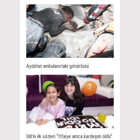
Ayda'nın ambulanstaki görüntüsü
İdil'in ilk sözleri “İtfaiye amca kardeşim öldü”