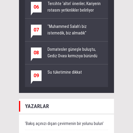
Tercihte ‘altın’ öneriler; Kariyerin
06
rotasını yetkinlikler belirliyor
"Muhammed Salah’ı biz
07
istemedik, biz almadık"
Domatesler güneşle buluştu,
08
Gediz Ovası kırmızıya büründü
Su tüketimine dikkat
09
YAZARLAR
'Bakış açınızı dışarı çevirmenin bir yolunu bulun'