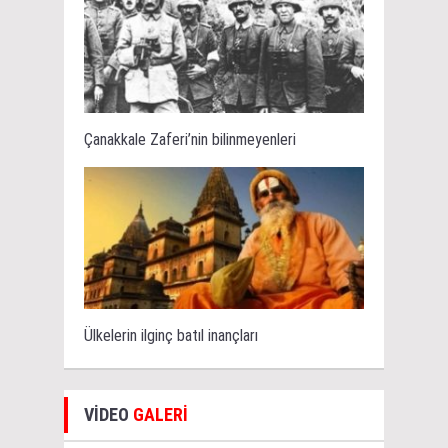
Çanakkale Zaferi’nin bilinmeyenleri
Ülkelerin ilginç batıl inançları
VİDEO
GALERİ