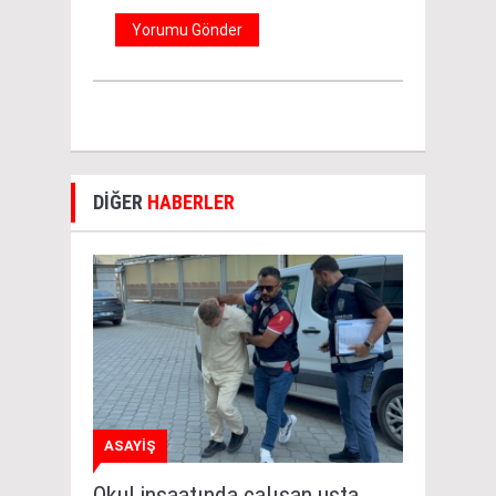
DİĞER
HABERLER
ASAYİŞ
Okul inşaatında çalışan usta