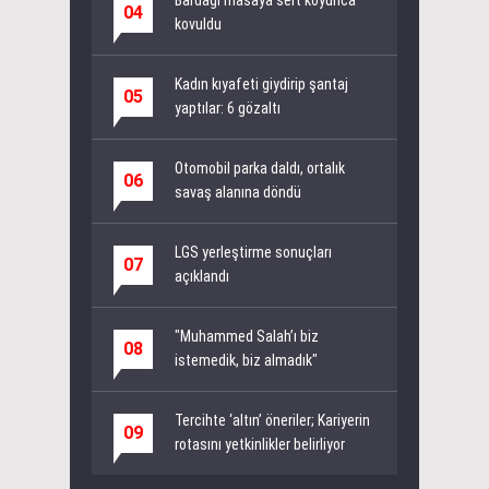
04
kovuldu
Kadın kıyafeti giydirip şantaj
05
yaptılar: 6 gözaltı
Otomobil parka daldı, ortalık
06
savaş alanına döndü
LGS yerleştirme sonuçları
07
açıklandı
"Muhammed Salah’ı biz
08
istemedik, biz almadık"
Tercihte ‘altın’ öneriler; Kariyerin
09
rotasını yetkinlikler belirliyor