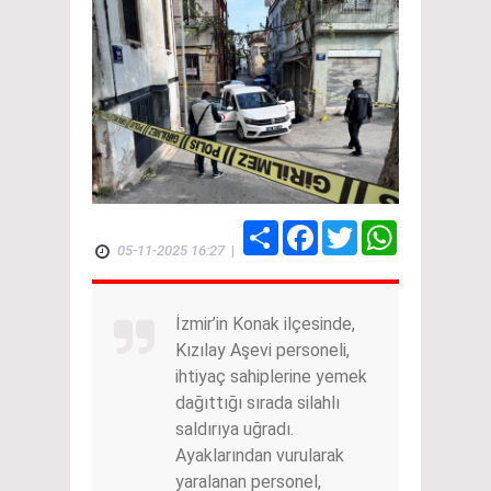
Share
Facebook
Twitter
WhatsApp
05-11-2025 16:27
|
İzmir’in Konak ilçesinde,
Kızılay Aşevi personeli,
ihtiyaç sahiplerine yemek
dağıttığı sırada silahlı
saldırıya uğradı.
Ayaklarından vurularak
yaralanan personel,