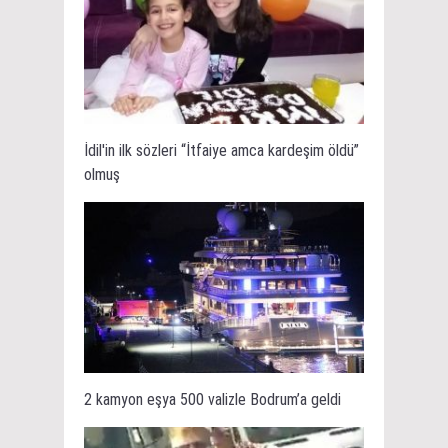
İdil'in ilk sözleri “İtfaiye amca kardeşim öldü”
olmuş
2 kamyon eşya 500 valizle Bodrum’a geldi