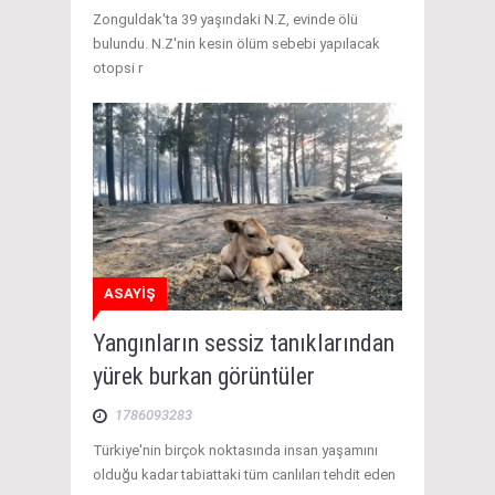
Zonguldak'ta 39 yaşındaki N.Z, evinde ölü
bulundu. N.Z'nin kesin ölüm sebebi yapılacak
otopsi r
ASAYİŞ
Yangınların sessiz tanıklarından
yürek burkan görüntüler
1786093283
Türkiye'nin birçok noktasında insan yaşamını
olduğu kadar tabiattaki tüm canlıları tehdit eden