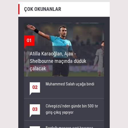
ÇOK OKUNANLAR
01
Atilla Karaoğlan, Ajax -
Shelbourne maçında düdük
çalacak
Muhammed Salah uçağa bindi
02
Cilvegözü'nden günde bin 500 tır
03
giriş-çıkış yapıyor
Bardağı masaya sert koyunca