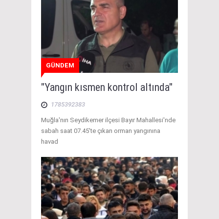
GÜNDEM
"Yangın kısmen kontrol altında"
1785392383
Muğla'nın Seydikemer ilçesi Bayır Mahallesi'nde
sabah saat 07.45'te çıkan orman yangınına
havad