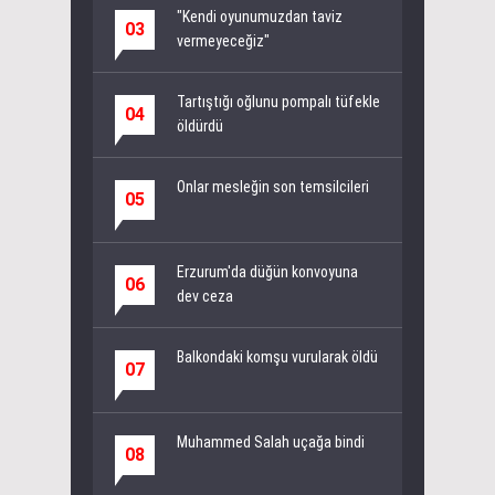
"Kendi oyunumuzdan taviz
03
vermeyeceğiz"
Tartıştığı oğlunu pompalı tüfekle
04
öldürdü
Onlar mesleğin son temsilcileri
05
Erzurum'da düğün konvoyuna
06
dev ceza
Balkondaki komşu vurularak öldü
07
Muhammed Salah uçağa bindi
08