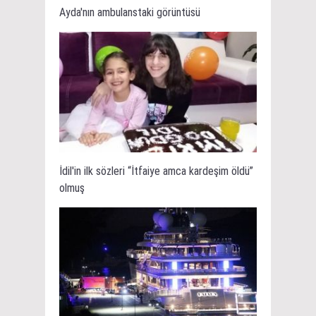
Ayda'nın ambulanstaki görüntüsü
İdil'in ilk sözleri “İtfaiye amca kardeşim öldü”
olmuş