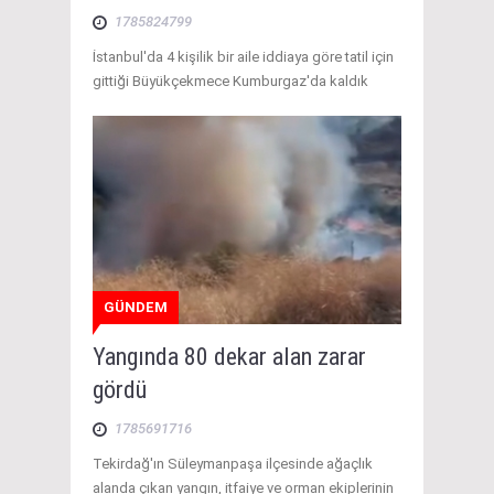
1785824799
İstanbul'da 4 kişilik bir aile iddiaya göre tatil için
gittiği Büyükçekmece Kumburgaz'da kaldık
GÜNDEM
Yangında 80 dekar alan zarar
gördü
1785691716
Tekirdağ'ın Süleymanpaşa ilçesinde ağaçlık
alanda çıkan yangın, itfaiye ve orman ekiplerinin