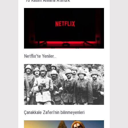
“10 Kasım Anılarla Atatürk''
Netflix'te Yeniler...
Çanakkale Zaferi’nin bilinmeyenleri