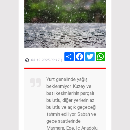
Share
Facebook
Twitter
WhatsApp
03-12-2025 09:17
|
Yurt genelinde yağış
beklenmiyor. Kuzey ve
batı kesimlerinin parçalı
bulutlu, diğer yerlerin az
bulutlu ve açık geçeceği
tahmin ediliyor. Sabah ve
gece saatlerinde
Marmara, Ege, İç Anadolu,