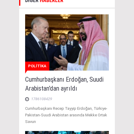
DİĞER
HABERLER
POLİTİKA
Cumhurbaşkanı Erdoğan, Suudi
Arabistan'dan ayrıldı
1786108429
Cumhurbaşkanı Recep Tayyip Erdoğan, Türkiye-
Pakistan-Suudi Arabistan arasında Mekke Ortak
Savun