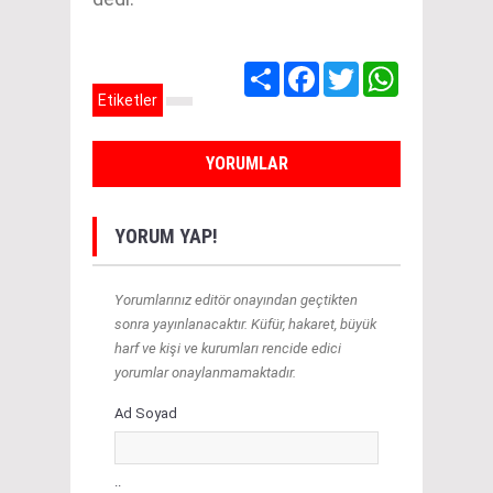
Share
Facebook
Twitter
WhatsApp
Etiketler
YORUMLAR
YORUM YAP!
Yorumlarınız editör onayından geçtikten
sonra yayınlanacaktır. Küfür, hakaret, büyük
harf ve kişi ve kurumları rencide edici
yorumlar onaylanmamaktadır.
Ad Soyad
..