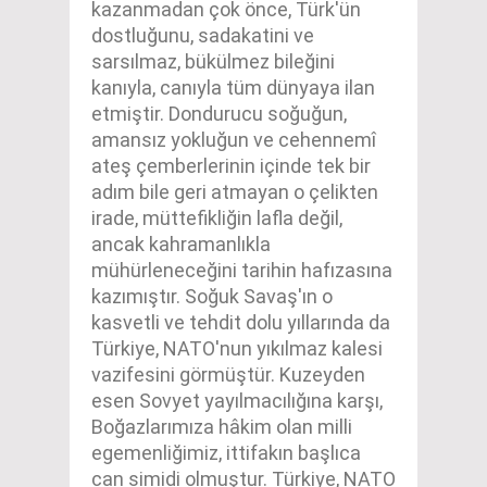
kazanmadan çok önce, Türk'ün
dostluğunu, sadakatini ve
sarsılmaz, bükülmez bileğini
kanıyla, canıyla tüm dünyaya ilan
etmiştir. Dondurucu soğuğun,
amansız yokluğun ve cehennemî
ateş çemberlerinin içinde tek bir
adım bile geri atmayan o çelikten
irade, müttefikliğin lafla değil,
ancak kahramanlıkla
mühürleneceğini tarihin hafızasına
kazımıştır. Soğuk Savaş'ın o
kasvetli ve tehdit dolu yıllarında da
Türkiye, NATO'nun yıkılmaz kalesi
vazifesini görmüştür. Kuzeyden
esen Sovyet yayılmacılığına karşı,
Boğazlarımıza hâkim olan milli
egemenliğimiz, ittifakın başlıca
can simidi olmuştur. Türkiye, NATO