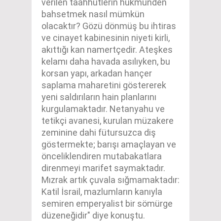
verilen taahhütlerin hükmünden
bahsetmek nasıl mümkün
olacaktır? Gözü dönmüş bu ihtiras
ve cinayet kabinesinin niyeti kirli,
akıttığı kan namertçedir. Ateşkes
kelamı daha havada asılıyken, bu
korsan yapı, arkadan hançer
saplama maharetini göstererek
yeni saldırıların hain planlarını
kurgulamaktadır. Netanyahu ve
tetikçi avanesi, kurulan müzakere
zeminine dahi fütursuzca diş
göstermekte; barışı amaçlayan ve
önceliklendiren mutabakatlara
direnmeyi marifet saymaktadır.
Mızrak artık çuvala sığmamaktadır:
Katil İsrail, mazlumların kanıyla
semiren emperyalist bir sömürge
düzeneğidir" diye konuştu.