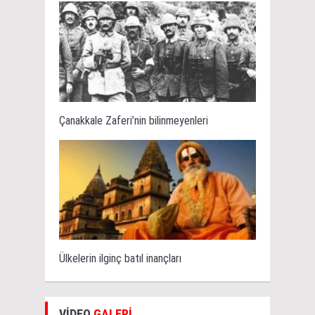
Çanakkale Zaferi’nin bilinmeyenleri
Ülkelerin ilginç batıl inançları
VİDEO
GALERİ