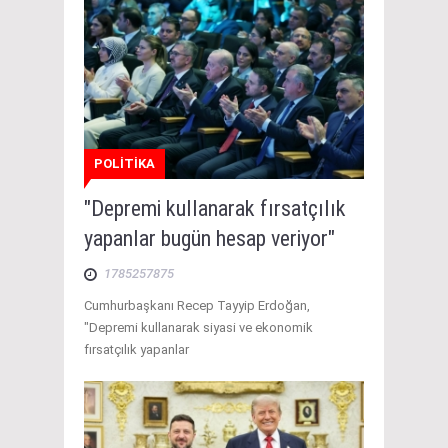
POLİTİKA
"Depremi kullanarak fırsatçılık
yapanlar bugün hesap veriyor"
1785257875
Cumhurbaşkanı Recep Tayyip Erdoğan,
"Depremi kullanarak siyasi ve ekonomik
fırsatçılık yapanlar