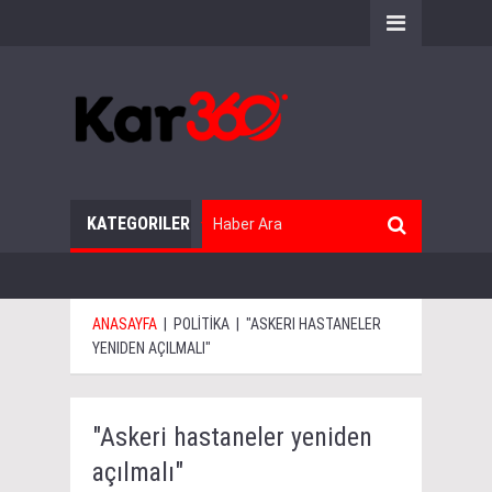
KATEGORILER
ANASAYFA
|
POLİTİKA
|
"ASKERI HASTANELER
YENIDEN AÇILMALI"
"Askeri hastaneler yeniden
açılmalı"