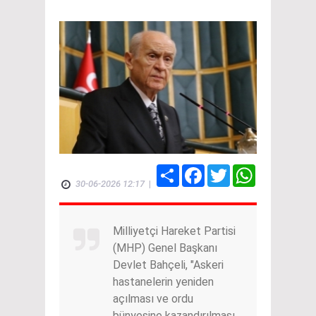
Share
Facebook
Twitter
WhatsApp
30-06-2026 12:17
|
Milliyetçi Hareket Partisi
(MHP) Genel Başkanı
Devlet Bahçeli, "Askeri
hastanelerin yeniden
açılması ve ordu
bünyesine kazandırılması