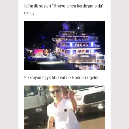
İdil'in ilk sözleri “İtfaiye amca kardeşim öldü”
olmuş
2 kamyon eşya 500 valizle Bodrum’a geldi