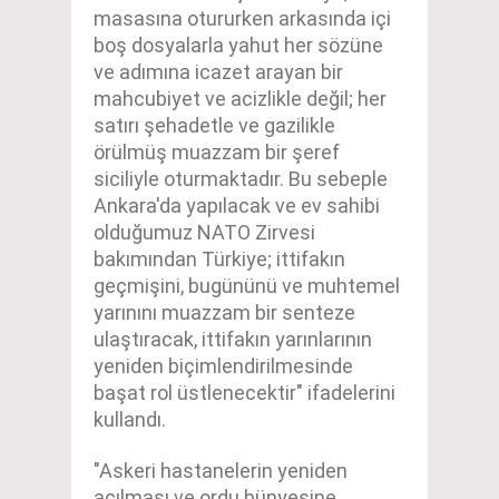
masasına otururken arkasında içi
boş dosyalarla yahut her sözüne
ve adımına icazet arayan bir
mahcubiyet ve acizlikle değil; her
satırı şehadetle ve gazilikle
örülmüş muazzam bir şeref
siciliyle oturmaktadır. Bu sebeple
Ankara'da yapılacak ve ev sahibi
olduğumuz NATO Zirvesi
bakımından Türkiye; ittifakın
geçmişini, bugününü ve muhtemel
yarınını muazzam bir senteze
ulaştıracak, ittifakın yarınlarının
yeniden biçimlendirilmesinde
başat rol üstlenecektir" ifadelerini
kullandı.
"Askeri hastanelerin yeniden
açılması ve ordu bünyesine