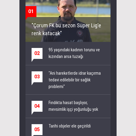
01
"Çorum FK bu sezon Süper Lig'e
renk katacak"
95 yaşındaki kadının torunu ve
02
kızından arsa tuzağı
"Ani hareketlerde idrar kaçırma
03
tedavi edilebilir bir sağlık
problemi"
Fındıkta hasat başlıyor,
04
mevsimlik işçi yoğunluğu yok
Tarihi objeler ele geçirildi
05