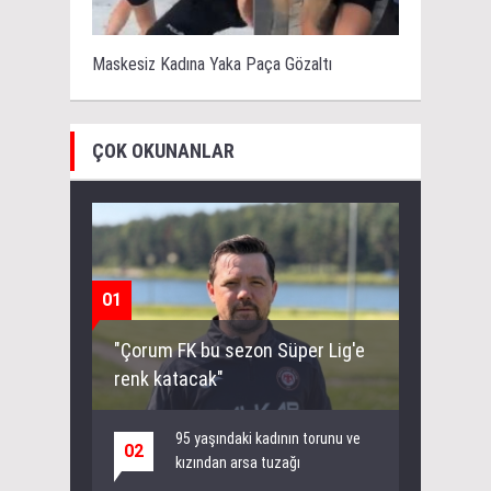
Maskesiz Kadına Yaka Paça Gözaltı
ÇOK OKUNANLAR
01
"Çorum FK bu sezon Süper Lig'e
renk katacak"
95 yaşındaki kadının torunu ve
02
kızından arsa tuzağı