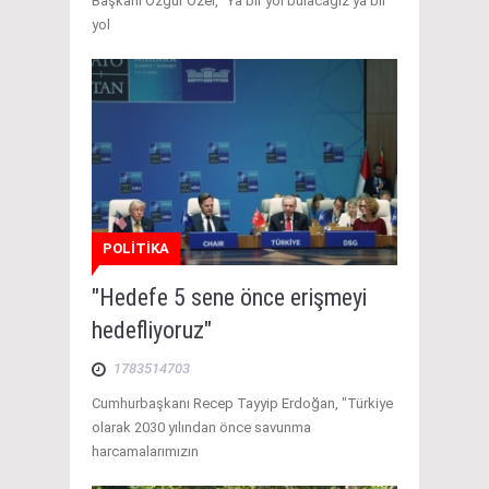
Başkanı Özgür Özel, "Ya bir yol bulacağız ya bir
yol
POLİTİKA
"Hedefe 5 sene önce erişmeyi
hedefliyoruz"
1783514703
Cumhurbaşkanı Recep Tayyip Erdoğan, "Türkiye
olarak 2030 yılından önce savunma
harcamalarımızın