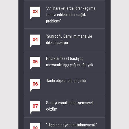
"Ani hareketlerde idrar kaçırma
03
tedavi edilebilir bir sağlık
problemi"
'Sunrooflu Cami' mimarisiyle
04
dikkat çekiyor
Fındıkta hasat başlıyor,
05
mevsimlik işçi yoğunluğu yok
Tarihi objeler ele geçirildi
06
Sanayi esnafından 'şemsiyeli'
07
çözüm
"Hiçbir cinayet unutulmayacak"
08