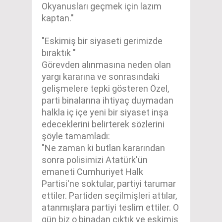
Okyanusları geçmek için lazım
kaptan."
"Eskimiş bir siyaseti gerimizde
bıraktık "
Görevden alınmasına neden olan
yargı kararına ve sonrasındaki
gelişmelere tepki gösteren Özel,
parti binalarına ihtiyaç duymadan
halkla iç içe yeni bir siyaset inşa
edeceklerini belirterek sözlerini
şöyle tamamladı:
"Ne zaman ki butlan kararından
sonra polisimizi Atatürk'ün
emaneti Cumhuriyet Halk
Partisi'ne soktular, partiyi tarumar
ettiler. Partiden seçilmişleri attılar,
atanmışlara partiyi teslim ettiler. O
gün biz o binadan çıktık ve eskimiş