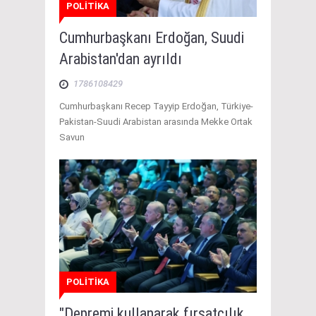
POLİTİKA
Cumhurbaşkanı Erdoğan, Suudi
Arabistan'dan ayrıldı
1786108429
Cumhurbaşkanı Recep Tayyip Erdoğan, Türkiye-
Pakistan-Suudi Arabistan arasında Mekke Ortak
Savun
POLİTİKA
"Depremi kullanarak fırsatçılık