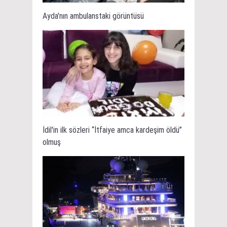
Ayda'nın ambulanstaki görüntüsü
İdil'in ilk sözleri “İtfaiye amca kardeşim öldü”
olmuş