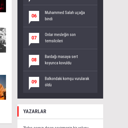
Muhammed Salah uçağa
06
bindi
Onlar mesleğin son
07
temsilcileri
Bardağı masaya sert
08
koyunca kovuldu
Balkondaki komşu vurularak
09
öldü
YAZARLAR