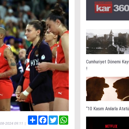
Cumhuriyet Dönemi Kay
!
“10 Kasım Anılarla Atatür
Share
Facebook
Twitter
WhatsApp
-08-2024 09:11
|