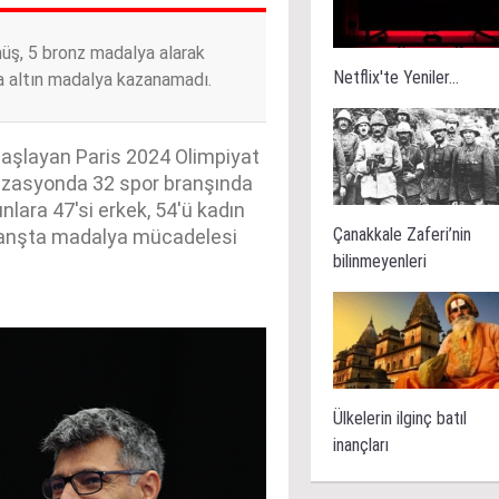
müş, 5 bronz madalya alarak
Netflix'te Yeniler...
da altın madalya kazanamadı.
başlayan Paris 2024 Olimpiyat
nizasyonda 32 spor branşında
nlara 47'si erkek, 54'ü kadın
Çanakkale Zaferi’nin
branşta madalya mücadelesi
bilinmeyenleri
Ülkelerin ilginç batıl
inançları