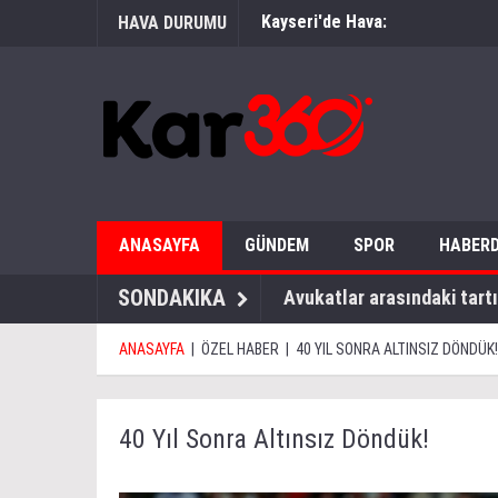
Kayseri'de Hava:
HAVA DURUMU
ANASAYFA
GÜNDEM
SPOR
HABERD
SONDAKIKA
Oosterwolde’de kısmi yırtı
ANASAYFA
|
ÖZEL HABER
|
40 YIL SONRA ALTINSIZ DÖNDÜK!
40 Yıl Sonra Altınsız Döndük!