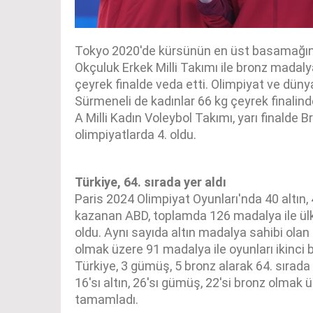
Tokyo 2020'de kürsünün en üst basamağın
Okçuluk Erkek Milli Takımı ile bronz madaly
çeyrek finalde veda etti. Olimpiyat ve dü
Sürmeneli de kadınlar 66 kg çeyrek finalind
A Milli Kadın Voleybol Takımı, yarı finalde 
olimpiyatlarda 4. oldu.
Türkiye, 64. sırada yer aldı
Paris 2024 Olimpiyat Oyunları'nda 40 altın
kazanan ABD, toplamda 126 madalya ile ülk
oldu. Aynı sayıda altın madalya sahibi olan
olmak üzere 91 madalya ile oyunları ikinc
Türkiye, 3 gümüş, 5 bronz alarak 64. sırada 
16'sı altın, 26'sı gümüş, 22'si bronz olmak
tamamladı.