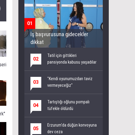
01
İş başvurusuna gidecekler
dikkat
Tatil için gittikleri
02
pansiyonda kabusu yaşadılar
seri
"Kendi oyunumuzdan taviz
03
vermeyeceğiz"
Tartıştığı oğlunu pompalı
04
tüfekle öldürdü
k''
Erzurum'da düğün konvoyuna
05
dev ceza