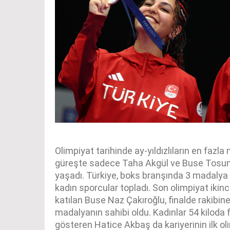
Olimpiyat tarihinde ay-yıldızlıların en fazl
güreşte sadece Taha Akgül ve Buse Tosun
yaşadı. Türkiye, boks branşında 3 madalya 
kadın sporcular topladı. Son olimpiyat iki
katılan Buse Naz Çakıroğlu, finalde rakib
madalyanın sahibi oldu. Kadınlar 54 kiloda 
gösteren Hatice Akbaş da kariyerinin ilk o