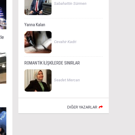
Sabahattin Sürmen
Yarına Kalan
zle
Cevahir Kadri
ROMANTİK İLİŞKİLERDE SINIRLAR
Seadet Mercan
DIĞER YAZARLAR