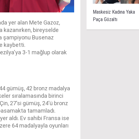
Maskesiz Kadına Yaka
Paça Gözaltı
da yer alan Mete Gazoz,
a kazanırken, bireyselde
nya şampiyonu Busenaz
e kaybetti.
Brezilya'ya 3-1 mağlup olarak
, 44 gümüş, 42 bronz madalya
eler sıralamasında birinci
 Çin, 27'si gümüş, 24'ü bronz
i basamakta tamamladı.
yer aldı. Ev sahibi Fransa ise
 üzere 64 madalyayla oyunları