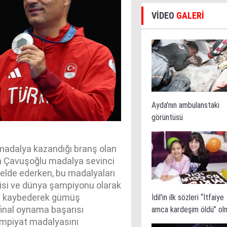
VİDEO
GALERİ
Ayda'nın ambulanstaki
görüntüsü
a madalya kazandığı branş olan
 Çavuşoğlu madalya sevinci
elde ederken, bu madalyaları
ncisi ve dünya şampiyonu olarak
ine kaybederek gümüş
İdil'in ilk sözleri “İtfaiye
final oynama başarısı
amca kardeşim öldü” ol
limpiyat madalyasını