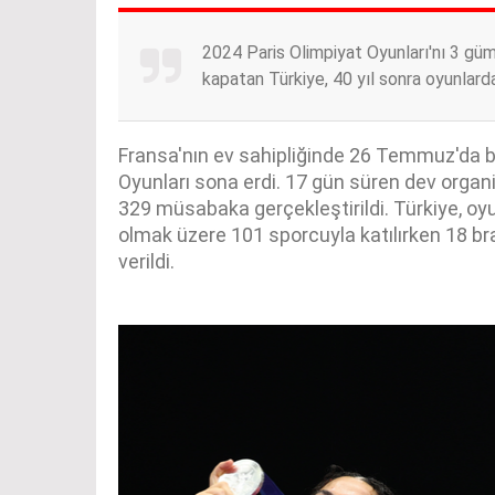
2024 Paris Olimpiyat Oyunları'nı 3 gü
kapatan Türkiye, 40 yıl sonra oyunlar
Fransa'nın ev sahipliğinde 26 Temmuz'da 
Oyunları sona erdi. 17 gün süren dev orga
329 müsabaka gerçekleştirildi. Türkiye, oyu
olmak üzere 101 sporcuyla katılırken 18 
verildi.