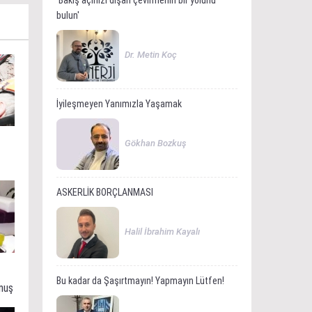
'Bakış açınızı dışarı çevirmenin bir yolunu
bulun'
Dr. Metin Koç
İyileşmeyen Yanımızla Yaşamak
Gökhan Bozkuş
ASKERLİK BORÇLANMASI
Halil İbrahim Kayalı
Bu kadar da Şaşırtmayın! Yapmayın Lütfen!
muş