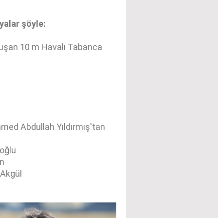
yalar şöyle:
oluşan 10 m Havalı Tabanca
ed Abdullah Yıldırmış'tan
oğlu
an
 Akgül