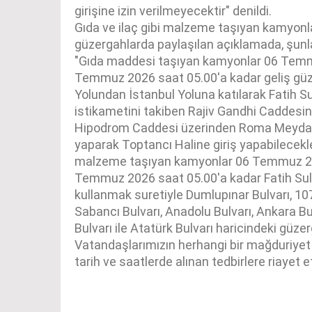
girişine izin verilmeyecektir" denildi.
Gıda ve ilaç gibi malzeme taşıyan kamyonla
güzergahlarda paylaşılan açıklamada, şunla
"Gıda maddesi taşıyan kamyonlar 06 Temm
Temmuz 2026 saat 05.00'a kadar geliş güz
Yolundan İstanbul Yoluna katılarak Fatih 
istikametini takiben Rajiv Gandhi Caddes
Hipodrom Caddesi üzerinden Roma Meydanı
yaparak Toptancı Haline giriş yapabilecekler
malzeme taşıyan kamyonlar 06 Temmuz 20
Temmuz 2026 saat 05.00'a kadar Fatih Su
kullanmak suretiyle Dumlupınar Bulvarı, 107
Sabancı Bulvarı, Anadolu Bulvarı, Ankara Bu
Bulvarı ile Atatürk Bulvarı haricindeki güzer
Vatandaşlarımızın herhangi bir mağduriyet
tarih ve saatlerde alınan tedbirlere riayet