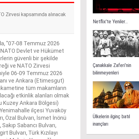
TO Zirvesi kapsamında alınacak
Netflix'te Yeniler...
mada, "07-08 Temmuz 2026
6. NATO Devlet ve Hükümet
lerin güvenli bir şekilde
Çanakkale Zaferi’nin
reği ve NATO Zirvesi
bilinmeyenleri
deniyle 06-09 Temmuz 2026
anı ve Ankara (Etimesgut)
stikametine tüm makamların
ılacağı etkinlik alanları olmak
u Kuzey Ankara Bölgesi)
 Yenimahalle ilçesi Yuvaköy
Ülkelerin ilginç batıl
, Özal Bulvarı, İsmet İnönü
inançları
, Sakıp Sabancı Bulvarı,
rt Bulvarı, Türk Kızılayı