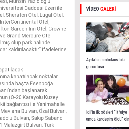
si, Muhsin Yazıcıoğlu
iversitesi Caddesi üzeri ile
VİDEO
GALERİ
l, Sheraton Otel, Lugal Otel,
 InterContinental Otel,
Hilton Garden Inn Otel, Crowne
 ve Grand Mercure Otel
ılmış olup park halinde
r kaldırılacaktır" ifadelerine
Ayda'nın ambulanstaki
görüntüsü
apatılacak
mına kapatılacak noktalar
rasında başta Esenboğa
manı'ndan başlanarak
unun (O-20 Karayolu Kuzey
i bağlantısı ile Yenimahalle
Mevlana Bulvarı, Özal Bulvarı,
İdil'in ilk sözleri “İtfaiye
adolu Bulvarı, Sakıp Sabancı
amca kardeşim öldü” ol
1 Malazgirt Bulvarı, Türk