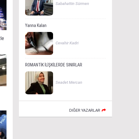
Sabahattin Sürmen
Yarına Kalan
zle
Cevahir Kadri
ROMANTİK İLİŞKİLERDE SINIRLAR
Seadet Mercan
DIĞER YAZARLAR