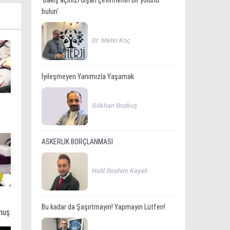
'Bakış açınızı dışarı çevirmenin bir yolunu
bulun'
Dr. Metin Koç
İyileşmeyen Yanımızla Yaşamak
Gökhan Bozkuş
ASKERLİK BORÇLANMASI
Halil İbrahim Kayalı
Bu kadar da Şaşırtmayın! Yapmayın Lütfen!
muş