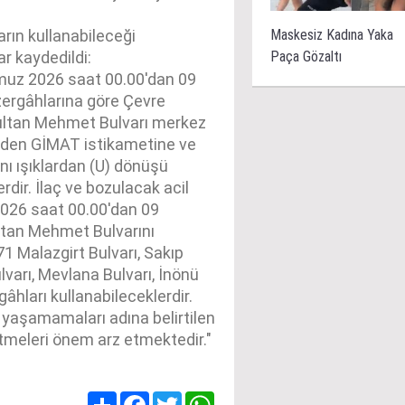
rın kullanabileceği
Maskesiz Kadına Yaka
r kaydedildi:
Paça Gözaltı
uz 2026 saat 00.00'dan 09
ergâhlarına göre Çevre
Sultan Mehmet Bulvarı merkez
inden GİMAT istikametine ve
 ışıklardan (U) dönüşü
dir. İlaç ve bozulacak acil
26 saat 00.00'dan 09
ltan Mehmet Bulvarını
1 Malazgirt Bulvarı, Sakıp
lvarı, Mevlana Bulvarı, İnönü
gâhları kullanabileceklerdir.
 yaşamamaları adına belirtilen
 etmeleri önem arz etmektedir."
Share
Facebook
Twitter
WhatsApp