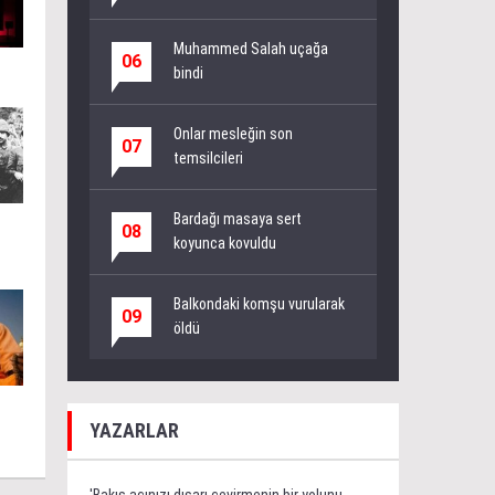
Muhammed Salah uçağa
06
bindi
Onlar mesleğin son
07
temsilcileri
Bardağı masaya sert
08
koyunca kovuldu
Balkondaki komşu vurularak
09
öldü
YAZARLAR