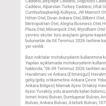
Caddesi, Beştepe Caddesi, Söğütözü Cadde
Caddesi, Alparslan Türkeş Caddesi, Ufuk Ün
Cumhurbaşkanlığı Külliyesi, JW Marriott Ote
Hilton Otel, Divan Ankara Otel, Bilkent Otel,
Metropolitan Otel, Alegria Business Otel, 
Plaza Otel, Mövenpick Otel, Wyndham Otel
çevresi skuter türü araçların girişine kapat
bulunanlar da 04 Temmuz 2026 tarihine kada
yer verildi.
Bazı noktalar motokuryelerin kullanımına k
Yapılan açıklamada motokuryelerin kullanı
hakkında, "06-09 Temmuz 2026 tarihleri a
Havalimanı ve Ankara (Etimesgut) Havali
geliş/gidiş istikametine Ankara Çevre Yol
Ankara Bölgesi) Mamak ilçesi Ortaköy mevki
ilçesi Yuvaköy yolu arasında kalan bölümü, 
İsmet İnönü Bulvarı, Dumlupınar Bulvarı, An
Bulvarı, Ankara Bulvarı, Atatürk Bulvarı, 107