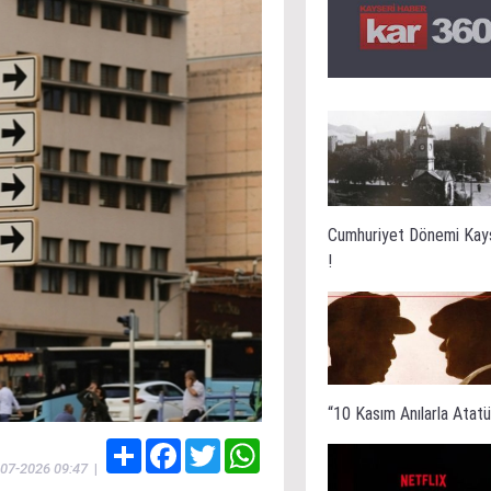
Cumhuriyet Dönemi Kay
!
“10 Kasım Anılarla Atatür
Share
Facebook
Twitter
WhatsApp
-07-2026 09:47
|