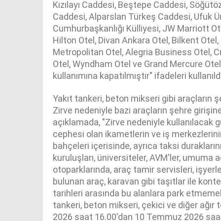
Kızılayı Caddesi, Beştepe Caddesi, Söğütö
Caddesi, Alparslan Türkeş Caddesi, Ufuk Ün
Cumhurbaşkanlığı Külliyesi, JW Marriott Ote
Hilton Otel, Divan Ankara Otel, Bilkent Otel,
Metropolitan Otel, Alegria Business Otel, 
Otel, Wyndham Otel ve Grand Mercure Otel 
kullanımına kapatılmıştır" ifadeleri kullanıldı
Yakıt tankeri, beton mikseri gibi araçların 
Zirve nedeniyle bazı araçların şehre girişine
açıklamada, "Zirve nedeniyle kullanılacak g
cephesi olan ikametlerin ve iş merkezlerin
bahçeleri içerisinde, ayrıca taksi duraklar
kuruluşları, üniversiteler, AVM'ler, umuma a
otoparklarında, araç tamir servisleri, işyerl
bulunan araç, karavan gibi taşıtlar ile ko
tarihleri arasında bu alanlara park etmemel
tankeri, beton mikseri, çekici ve diğer ağır
2026 saat 16.00'dan 10 Temmuz 2026 saat 