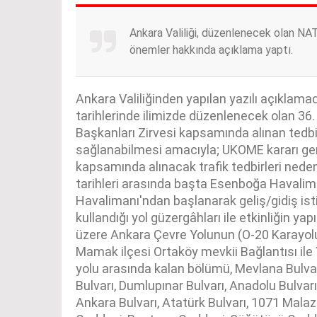
Ankara Valiliği, düzenlenecek olan NA
önemler hakkında açıklama yaptı.
Ankara Valiliğinden yapılan yazılı açıkla
tarihlerinde ilimizde düzenlenecek olan 3
Başkanları Zirvesi kapsamında alınan tedbir
sağlanabilmesi amacıyla; UKOME kararı ge
kapsamında alınacak trafik tedbirleri ne
tarihleri arasında başta Esenboğa Havalim
Havalimanı'ndan başlanarak geliş/gidiş i
kullandığı yol güzergâhları ile etkinliğin yap
üzere Ankara Çevre Yolunun (O-20 Karayol
Mamak ilçesi Ortaköy mevkii Bağlantısı ile
yolu arasında kalan bölümü, Mevlana Bulvarı
Bulvarı, Dumlupınar Bulvarı, Anadolu Bulvarı
Ankara Bulvarı, Atatürk Bulvarı, 1071 Malazgi