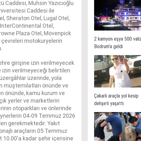
zü Caddesi, Muhsin Yazıcıoğlu
iversitesi Caddesi ile
l, Sheraton Otel, Lugal Otel,
 InterContinental Otel,
Crowne Plaza Otel, Mövenpick
2 kamyon eşya 500 vali
çevreleri motokuryelerin
Bodrum’a geldi
.
şehre girişine izin verilmeyecek
 izin verilmeyeceği belirtilen
üzergâhlar üzerinde, yola
in müştemilatları önünde ve
ının önünde, kamu kurum ve
Çakarlı araçla yol kesip
çık yerler ve marketlerin
dehşeti yaşattı
erinin otoparkları ve önlerinde
nteynerlerin 04-09 Temmuz 2026
eri gerekmektedir. Yakıt
 tonajlı araçların 05 Temmuz
10.00'a kadar şehir içerisine