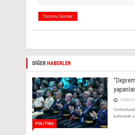
DİĞER
HABERLER
"Depremi
yapanlar
1785257
Cumhurbaşka
kullanarak s
POLİTİKA