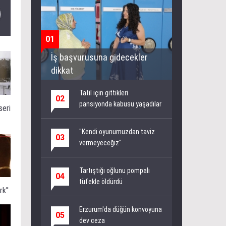
01
İş başvurusuna gidecekler
dikkat
Tatil için gittikleri
02
pansiyonda kabusu yaşadılar
seri
"Kendi oyunumuzdan taviz
03
vermeyeceğiz"
Tartıştığı oğlunu pompalı
04
tüfekle öldürdü
k''
Erzurum'da düğün konvoyuna
05
dev ceza