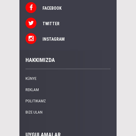
FACEBOOK
TWITTER
INSTAGRAM
HAKKIMIZDA
KÜNYE
REKLAM
POLITIKAMZ
BIZE ULAN
UYGULAMALAR