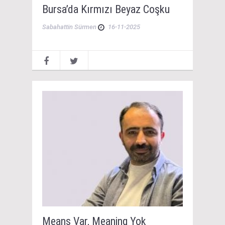
Bursa’da Kırmızı Beyaz Coşku
Sabahattin Sürmen
16-11-2025
Means Var, Meaning Yok