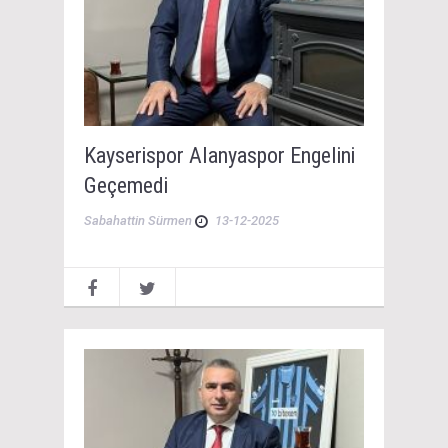
Kayserispor Alanyaspor Engelini
Geçemedi
Sabahattin Sürmen
13-12-2025