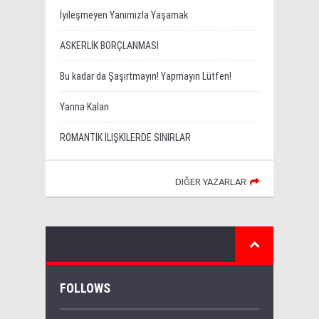
İyileşmeyen Yanımızla Yaşamak
ASKERLİK BORÇLANMASI
Bu kadar da Şaşırtmayın! Yapmayın Lütfen!
Yarına Kalan
ROMANTİK İLİŞKİLERDE SINIRLAR
DIĞER YAZARLAR
FOLLOWS