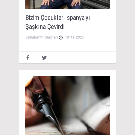
Bizim Çocuklar İspanya'yı
Şaşkına Çevirdi
Sabahattin Sürmen
19-11-2025