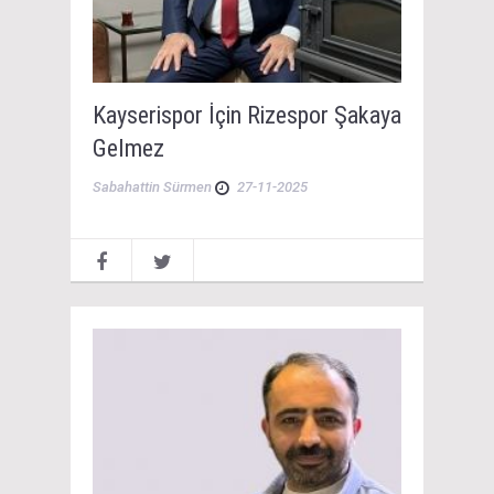
Kayserispor İçin Rizespor Şakaya
Gelmez
Sabahattin Sürmen
27-11-2025