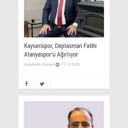
Kayserispor, Deplasman Fatihi
Alanyaspor’u Ağırlıyor
Sabahattin Sürmen
11-12-2025